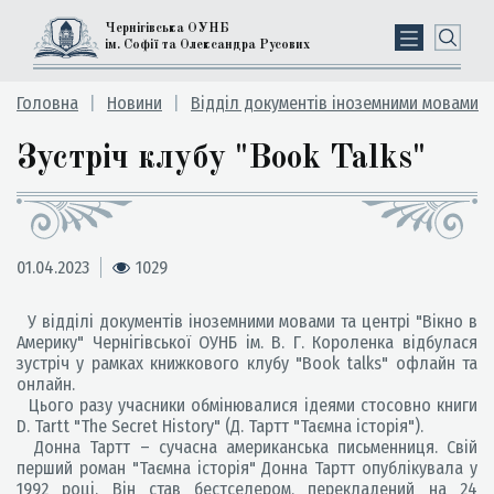
Чернігівська ОУНБ
ім. Софії та Олександра Русових
Головна
Новини
Відділ документів іноземними мовами
Зустріч клубу "Book Talks"
01.04.2023
1029
У відділі документів іноземними мовами та центрі "Вікно в
Америку" Чернігівської ОУНБ ім. В. Г. Короленка відбулася
зустріч у рамках книжкового клубу "Book talks" офлайн та
онлайн.
Цього разу учасники обмінювалися ідеями стосовно книги
D. Tartt "The Secret History" (Д. Тартт "Таємна історія").
Донна Тартт – сучасна американська письменниця. Свій
перший роман "Таємна історія" Донна Тартт опублікувала у
1992 році. Він став бестселером, перекладений на 24