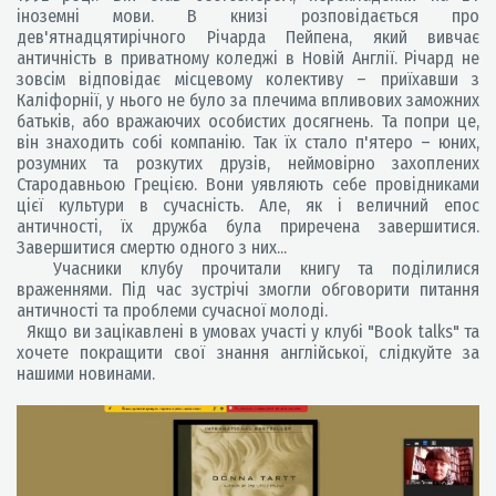
іноземні мови. В книзі розповідається про
дев'ятнадцятирічного Річарда Пейпена, який вивчає
античність в приватному коледжі в Новій Англії. Річард не
зовсім відповідає місцевому колективу – приїхавши з
Каліфорнії, у нього не було за плечима впливових заможних
батьків, або вражаючих особистих досягнень. Та попри це,
він знаходить собі компанію. Так їх стало п'ятеро – юних,
розумних та розкутих друзів, неймовірно захоплених
Стародавньою Грецією. Вони уявляють себе провідниками
цієї культури в сучасність. Але, як і величний епос
античності, їх дружба була приречена завершитися.
Завершитися смертю одного з них...
Учасники клубу прочитали книгу та поділилися
враженнями. Під час зустрічі змогли обговорити питання
античності та проблеми сучасної молоді.
Якщо ви зацікавлені в умовах участі у клубі "Book talks" та
хочете покращити свої знання англійської, слідкуйте за
нашими новинами.