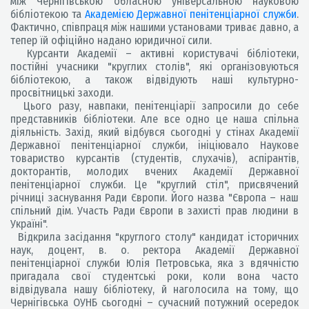
між Чернігівською обласною універсальною науковою
бібліотекою та
Академією Державної пенітенціарної служби
.
Фактично, співпраця між нашими установами триває давно, а
тепер їй офіційно надано юридичної сили.
Курсанти Академії – активні користувачі бібліотеки,
постійні учасники "круглих столів", які організовуються
бібліотекою, а також відвідують наші культурно-
просвітницькі заходи.
Цього разу, навпаки, пенітенціарії запросили до себе
представників бібліотеки. Але все одно це наша спільна
діяльність. Захід, який відбувся сьогодні у стінах Академії
Державної пенітенціарної служби, ініціювало Наукове
товариство курсантів (студентів, слухачів), аспірантів,
докторантів, молодих вчених Академії Державної
пенітенціарної служби. Це "круглий стіл", присвячений
річниці заснування Ради Європи. Його назва "Європа – наш
спільний дім. Участь Ради Європи в захисті прав людини в
Україні".
Відкрила засідання "круглого столу" кандидат історичних
наук, доцент, в. о. ректора Академії Державної
пенітенціарної служби Юлія Петровська, яка з вдячністю
пригадала свої студентські роки, коли вона часто
відвідувала нашу бібліотеку, й наголосила на тому, що
Чернігівська ОУНБ сьогодні – сучасний потужний осередок