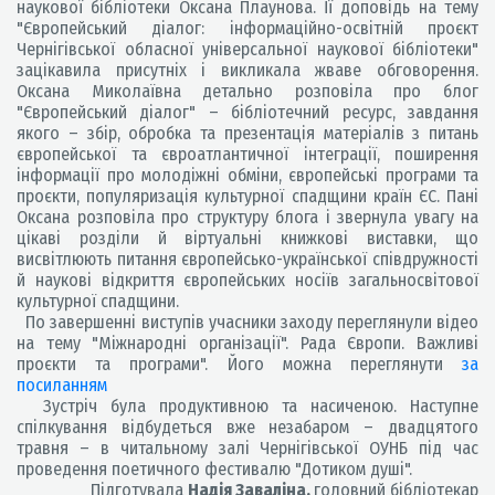
наукової бібліотеки Оксана Плаунова. Її доповідь на тему
"Європейський діалог: інформаційно-освітній проєкт
Чернігівської обласної універсальної наукової бібліотеки"
зацікавила присутніх і викликала жваве обговорення.
Оксана Миколаївна детально розповіла про блог
"Європейський діалог" – бібліотечний ресурс, завдання
якого – збір, обробка та презентація матеріалів з питань
європейської та євроатлантичної інтеграції, поширення
інформації про молодіжні обміни, європейські програми та
проєкти, популяризація культурної спадщини країн ЄС. Пані
Оксана розповіла про структуру блога і звернула увагу на
цікаві розділи й віртуальні книжкові виставки, що
висвітлюють питання європейсько-української співдружності
й наукові відкриття європейських носіїв загальносвітової
культурної спадщини.
По завершенні виступів учасники заходу переглянули відео
на тему "Міжнародні організації". Рада Європи. Важливі
проєкти та програми". Його можна переглянути
за
посиланням
Зустріч була продуктивною та насиченою. Наступне
спілкування відбудеться вже незабаром – двадцятого
травня – в читальному залі Чернігівської ОУНБ під час
проведення поетичного фестивалю "Дотиком душі".
Підготувала
Надія Заваліна,
головний бібліотекар