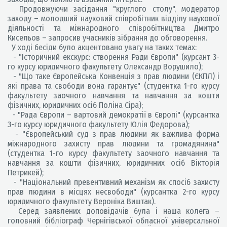
Продовжуючи засідання "круглого столу", модератор
заходу – молодший науковий співробітник відділу наукової
діяльності та міжнародного співробітництва Дмитро
Кисельов – запросив учасників зібрання до обговорення.
У ході бесіди було акцентовано увагу на таких темах:
- "Історичний екскурс: створення Ради Європи" (курсант 3-
го курсу юридичного факультету Олександр Ворушило);
- "Що таке Європейська Конвенція з прав людини (ЄКПЛ) і
які права та свободи вона гарантує" (студентка 1-го курсу
факультету заочного навчання та навчання за кошти
фізичних, юридичних осіб Поліна Сіра);
- "Рада Європи – вартовий демократії в Європі" (курсантка
3-го курсу юридичного факультету Юлія Федорова);
- "Європейський суд з прав людини як важлива форма
міжнародного захисту прав людини та громадянина"
(студентка 1-го курсу факультету заочного навчання та
навчання за кошти фізичних, юридичних осіб Вікторія
Петрикей);
- "Національний превентивний механізм як спосіб захисту
прав людини в місцях несвободи" (курсантка 2-го курсу
юридичного факультету Вероніка Виштак).
Серед заявлених доповідачів була і наша колега –
головний бібліограф Чернігівської обласної універсальної