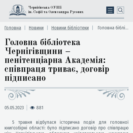
Чернігівська ОУНБ
ім. Софії та Олександра Русових
Головна
Новини
Новини бібліотеки
Головна бібліотека Чернігівщини – пенітенціарна Академія: співпраця триває, договір підписано
Головна бібліотека
Чернігівщини –
пенітенціарна Академія:
співпраця триває, договір
підписано
05.05.2023
881
5 травня відбулася історична подія для головної
книгозбірні області: було підписано договір про співпрацю