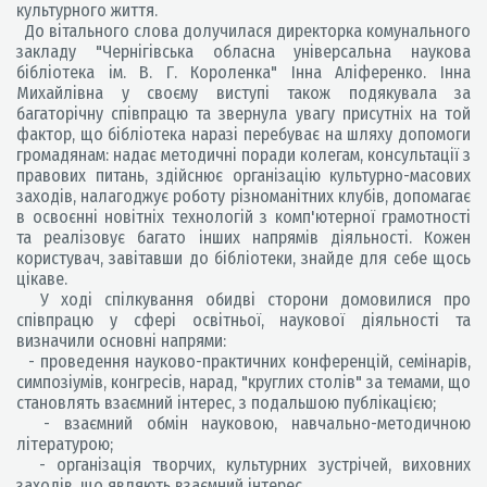
культурного життя.
До вітального слова долучилася директорка комунального
закладу "Чернігівська обласна універсальна наукова
бібліотека ім. В. Г. Короленка" Інна Аліференко. Інна
Михайлівна у своєму виступі також подякувала за
багаторічну співпрацю та звернула увагу присутніх на той
фактор, що бібліотека наразі перебуває на шляху допомоги
громадянам: надає методичні поради колегам, консультації з
правових питань, здійснює організацію культурно-масових
заходів, налагоджує роботу різноманітних клубів, допомагає
в освоєнні новітніх технологій з комп'ютерної грамотності
та реалізовує багато інших напрямів діяльності. Кожен
користувач, завітавши до бібліотеки, знайде для себе щось
цікаве.
У ході спілкування обидві сторони домовилися про
співпрацю у сфері освітньої, наукової діяльності та
визначили основні напрями:
- проведення науково-практичних конференцій, семінарів,
симпозіумів, конгресів, нарад, "круглих столів" за темами, що
становлять взаємний інтерес, з подальшою публікацією;
- взаємний обмін науковою, навчально-методичною
літературою;
- організація творчих, культурних зустрічей, виховних
заходів, що являють взаємний інтерес.