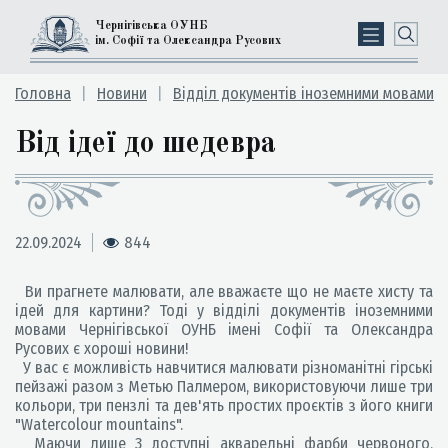
Чернігівська ОУНБ
ім. Софії та Олександра Русових
Головна
Новини
Відділ документів іноземними мовами
Від ідеї до шедевра
22.09.2024
844
Ви прагнете малювати, але вважаєте що не маєте хисту та
ідей для картини? Тоді у відділі документів іноземними
мовами Чернігівської ОУНБ імені Софії та Олександра
Русових є хороші новини!
У вас є можливість навчитися малювати різноманітні гірські
пейзажі разом з Метью Палмером, використовуючи лише три
кольори, три пензлі та дев'ять простих проєктів з його книги
"Watercolour mountains".
Маючи лише 3 доступні акварельні фарби червоного,