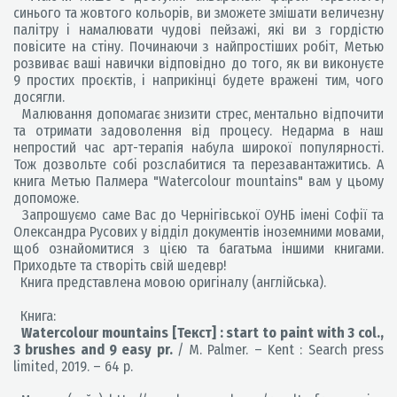
синього та жовтого кольорів, ви зможете змішати величезну
палітру і намалювати чудові пейзажі, які ви з гордістю
повісите на стіну. Починаючи з найпростіших робіт, Метью
розвиває ваші навички відповідно до того, як ви виконуєте
9 простих проєктів, і наприкінці будете вражені тим, чого
досягли.
Малювання допомагає знизити стрес, ментально відпочити
та отримати задоволення від процесу. Недарма в наш
непростий час арт-терапія набула широкої популярності.
Тож дозвольте собі розслабитися та перезавантажитись. А
книга Метью Палмера "Watercolour mountains" вам у цьому
допоможе.
Запрошуємо саме Вас до Чернігівської ОУНБ імені Софії та
Олександра Русових у відділ документів іноземними мовами,
щоб ознайомитися з цією та багатьма іншими книгами.
Приходьте та створіть свій шедевр!
Книга представлена мовою оригіналу (англійська).
Книга:
Watercolour mountains [Текст] : start to paint with 3 col.,
3 brushes and 9 easy pr.
/ M. Palmer. – Kent : Search press
limited, 2019. – 64 p.