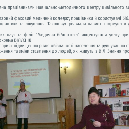
на працівниками Навчально-методичного центру цивільного захи
базовий фаховий медичний коледж", працівники й користувачі біб
філактики та лікування. Також зустріч мала на меті формувати
их наук та філії "Медична бібліотека" акцентували увагу прис
окрема ВІЛ/СНІД.
сприяє підвищенню рівня обізнаності населення та руйнуванню с
ння та зміни ставлення до людей, які живуть із ВІЛ. Знання про