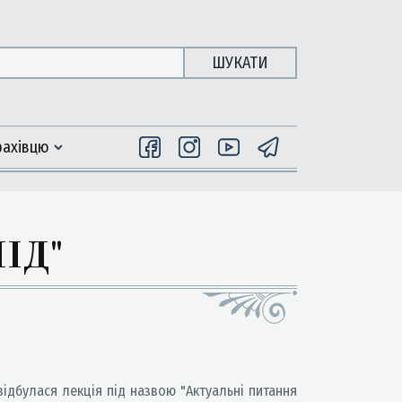
ШУКАТИ
фахiвцю
НІД"
відбулася лекція під назвою "Актуальні питання