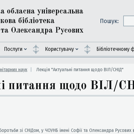
ка обласна універсальна
кова бібліотека
Пошук:
ї та Олександра Русових
Послуги
Користувачу
Бiблiотечному 
анітарних наук
Лекція "Актуальні питання щодо ВІЛ/СНІД"
ні питання щодо ВІЛ/С
ротьби зі СНІДом, у ЧОУНБ імені Софії та Олександра Русових 