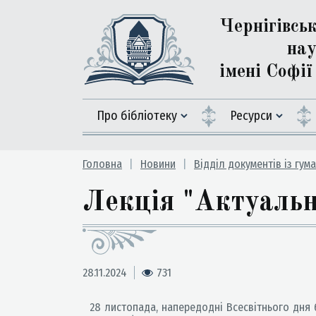
Чернігівсь
нау
імені Софі
Про бібліотеку
Ресурси
Головна
Новини
Відділ документів із гум
Лекція "Актуаль
28.11.2024
731
28 листопада, напередодні Всесвітнього дня бо