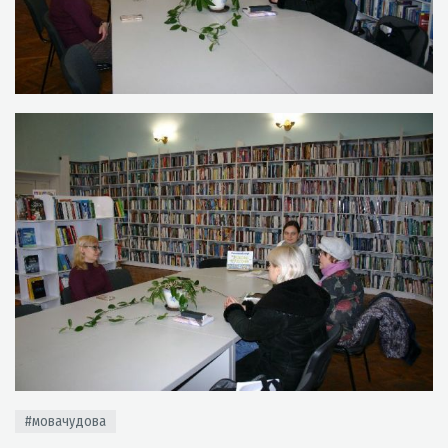
#мовачудова