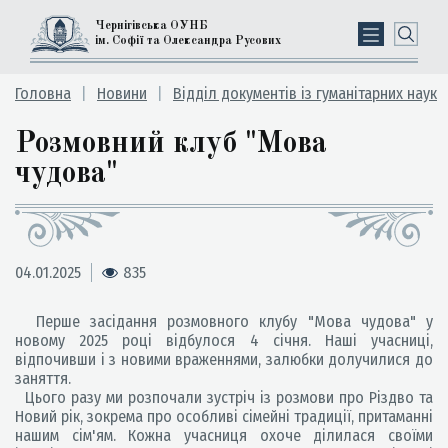
Чернігівська ОУНБ
ім. Софії та Олександра Русових
Головна
Новини
Відділ документів із гуманітарних наук
Розмовний клуб "Мова
чудова"
04.01.2025
835
Перше засідання розмовного клубу "Мова чудова" у
новому 2025 році відбулося 4 січня. Наші учасниці,
відпочивши і з новими враженнями, залюбки долучилися до
заняття.
Цього разу ми розпочали зустріч із розмови про Різдво та
Новий рік, зокрема про особливі сімейні традиції, притаманні
нашим сім'ям. Кожна учасниця охоче ділилася своїми