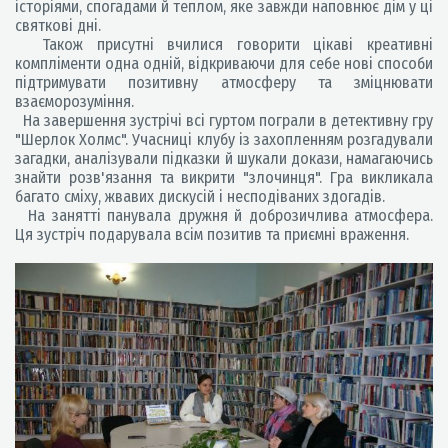
історіями, спогадами й теплом, яке завжди наповнює дім у ці
святкові дні.
Також присутні вчилися говорити цікаві креативні
компліменти одна одній, відкриваючи для себе нові способи
підтримувати позитивну атмосферу та зміцнювати
взаєморозуміння.
На завершення зустрічі всі гуртом пограли в детективну гру
"Шерлок Холмс". Учасниці клубу із захопленням розгадували
загадки, аналізували підказки й шукали докази, намагаючись
знайти розв'язання та викрити "злочинця". Гра викликала
багато сміху, жвавих дискусій і несподіваних здогадів.
На занятті панувала дружня й доброзичлива атмосфера.
Ця зустріч подарувала всім позитив та приємні враження.