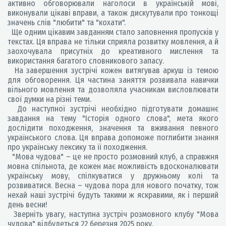
активно обговорювали наголоси в українській мові,
виконували цікаві вправи, а також дискутували про тонкощі
значень слів "любити" та "кохати".
Ще одним цікавим завданням стало заповнення пропусків у
текстах. Ця вправа не тільки сприяла розвитку мовлення, а й
заохочувала присутніх до креативного мислення та
використання багатого словникового запасу.
На завершення зустрічі кожен витягував аркуш із темою
для обговорення. Ця частина заняття розвивала навички
вільного мовлення та дозволяла учасникам висловлювати
свої думки на різні теми.
До наступної зустрічі необхідно підготувати домашнє
завдання на тему "Історія одного слова", мета якого
дослідити походження, значення та вживання певного
українського слова. Ця вправа допоможе поглибити знання
про українську лексику та її походження.
"Мова чудова" – це не просто розмовний клуб, а справжня
мовна спільнота, де кожен має можливість вдосконалювати
українську мову, спілкуватися у дружньому колі та
розвиватися. Весна – чудова пора для нового початку, тож
нехай наші зустрічі будуть такими ж яскравими, як і перший
день весни!
Зверніть увагу, наступна зустріч розмовного клубу "Мова
чудова" відбудеться 22 березня 2025 року.