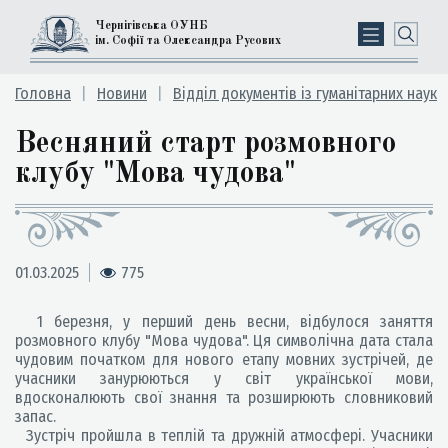
Чернігівська ОУНБ
ім. Софії та Олександра Русових
Головна
Новини
Відділ документів із гуманітарних наук
Весняний старт розмовного
клубу "Мова чудова"
01.03.2025
775
1 березня, у перший день весни, відбулося заняття
розмовного клубу "Мова чудова". Ця символічна дата стала
чудовим початком для нового етапу мовних зустрічей, де
учасники занурюються у світ української мови,
вдосконалюють свої знання та розширюють словниковий
запас.
Зустріч пройшла в теплій та дружній атмосфері. Учасники