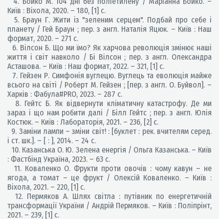
4. Бойко М. 104 дні без поліетилену / Маріанна Бойко. –
Київ : Віхола, 2020. – 180, [1] с.
5. Браун Г. Жити із "зеленим серцем". Подбай про себе і
планету / Гей Браун ; пер. з англ. Наталія Яцюк. – Київ : Наш
формат, 2020. – 271 с.
6. Вілсон Б. Що ми їмо? Як харчова революція змінює наші
життя і світ навколо / Бі Вілсон ; пер. з англ. Олександра
Асташова. – Київ : Наш формат, 2022. – 321, [1] с.
7. Гейзен Р. Симфонія вуглецю. Вуглець та еволюція майже
всього на світі / Роберт М. Гейзен ; [пер. з англ. О. Буйвол]. –
Харків : Фабула#PRO, 2023. – 287 с.
8. Гейтс Б. Як відвернути кліматичну катастрофу. Де ми
зараз і що нам робити далі / Білл Гейтс ; пер. з англ. Юлія
Костюк. – Київ : Лабораторія, 2021. – 236, [2] с.
9. Заміни лампи – зміни світ! : [буклет : рек. вчителям серед.
і ст. шк.]. – [ : ], 2014. – 24 с.
10. Казанська О. Ю. Зелена енергія / Ольга Казанська. – Київ
: Фастбінд Україна, 2023. – 63 с.
11. Коваленко О. Фрукти проти овочів : чому кавун – не
ягода, а томат – це фрукт / Олексій Коваленко. – Київ :
Віхола, 2021. – 220, [1] с.
12. Пермяков А. Шлях світла : путівник по енергетичній
трансформації України / Андрій Пермяков. – Київ : Поліпрінт,
2021. – 239, [1] с.