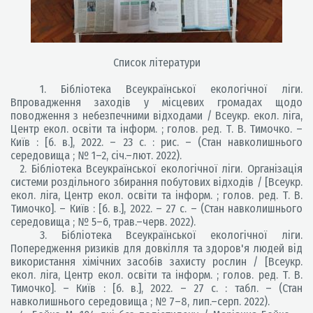
Список літератури
1. Бібліотека Всеукраїнської екологічної ліги.
Впровадження заходів у місцевих громадах щодо
поводження з небезпечними відходами / Всеукр. екол. ліга,
Центр екол. освіти та інформ. ; голов. ред. Т. В. Тимочко. –
Київ : [б. в.], 2022. – 23 с. : рис. – (Стан навколишнього
середовища ; № 1–2, січ.–лют. 2022).
2. Бібліотека Всеукраїнської екологічної ліги. Організація
системи роздільного збирання побутових відходів / [Всеукр.
екол. ліга, Центр екол. освіти та інформ. ; голов. ред. Т. В.
Тимочко]. – Київ : [б. в.], 2022. – 27 с. – (Стан навколишнього
середовища ; № 5–6, трав.–черв. 2022).
3. Бібліотека Всеукраїнської екологічної ліги.
Попередження ризиків для довкілля та здоров'я людей від
використання хімічних засобів захисту рослин / [Всеукр.
екол. ліга, Центр екол. освіти та інформ. ; голов. ред. Т. В.
Тимочко]. – Київ : [б. в.], 2022. – 27 с. : табл. – (Стан
навколишнього середовища ; № 7–8, лип.–серп. 2022).