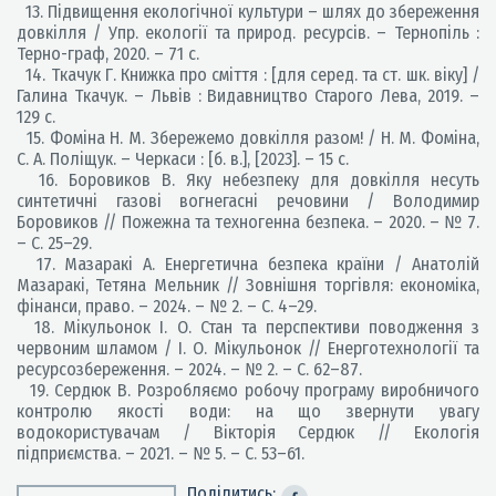
13. Підвищення екологічної культури – шлях до збереження
довкілля / Упр. екології та природ. ресурсів. – Тернопіль :
Терно-граф, 2020. – 71 с.
14. Ткачук Г. Книжка про сміття : [для серед. та ст. шк. віку] /
Галина Ткачук. – Львів : Видавництво Старого Лева, 2019. –
129 с.
15. Фоміна Н. М. Збережемо довкілля разом! / Н. М. Фоміна,
С. А. Поліщук. – Черкаси : [б. в.], [2023]. – 15 с.
16. Боровиков В. Яку небезпеку для довкілля несуть
синтетичні газові вогнегасні речовини / Володимир
Боровиков // Пожежна та техногенна безпека. – 2020. – № 7.
– С. 25–29.
17. Мазаракі А. Енергетична безпека країни / Анатолій
Мазаракі, Тетяна Мельник // Зовнішня торгівля: економіка,
фінанси, право. – 2024. – № 2. – С. 4–29.
18. Мікульонок І. О. Стан та перспективи поводження з
червоним шламом / І. О. Мікульонок // Енерготехнології та
ресурсозбереження. – 2024. – № 2. – С. 62–87.
19. Сердюк В. Розробляємо робочу програму виробничого
контролю якості води: на що звернути увагу
водокористувачам / Вікторія Сердюк // Екологія
підприємства. – 2021. – № 5. – С. 53–61.
Поділитись: