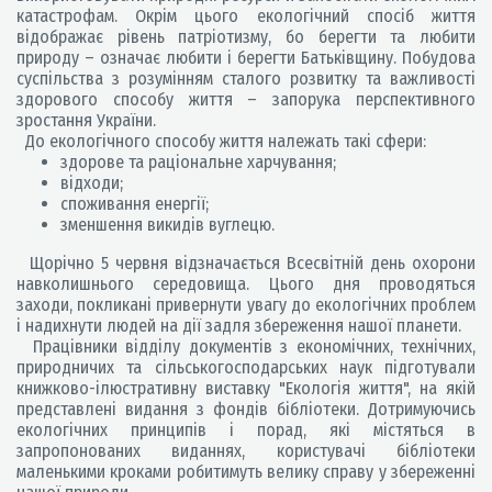
катастрофам. Окрім цього екологічний спосіб життя
відображає рівень патріотизму, бо берегти та любити
природу – означає любити і берегти Батьківщину. Побудова
суспільства з розумінням сталого розвитку та важливості
здорового способу життя – запорука перспективного
зростання України.
До екологічного способу життя належать такі сфери:
здорове та раціональне харчування;
відходи;
споживання енергії;
зменшення викидів вуглецю.
Щорічно 5 червня відзначається Всесвітній день охорони
навколишнього середовища. Цього дня проводяться
заходи, покликані привернути увагу до екологічних проблем
і надихнути людей на дії задля збереження нашої планети.
Працівники відділу документів з економічних, технічних,
природничих та сільськогосподарських наук підготували
книжково-ілюстративну виставку "Екологія життя", на якій
представлені видання з фондів бібліотеки. Дотримуючись
екологічних принципів і порад, які містяться в
запропонованих виданнях, користувачі бібліотеки
маленькими кроками робитимуть велику справу у збереженні