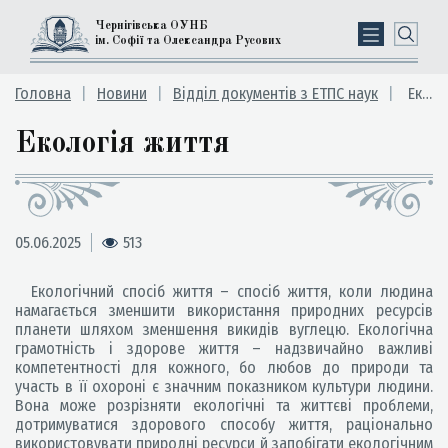
Чернігівська ОУНБ
ім. Софії та Олександра Русових
Головна
Новини
Відділ документів з ЕТПС наук
Екологія життя
Екологія життя
05.06.2025
513
Екологічний спосіб життя – спосіб життя, коли людина
намагається зменшити використання природних ресурсів
планети шляхом зменшення викидів вуглецю. Екологічна
грамотність і здорове життя – надзвичайно важливі
компетентності для кожного, бо любов до природи та
участь в її охороні є значним показником культури людини.
Вона може розрізняти екологічні та життєві проблеми,
дотримуватися здорового способу життя, раціонально
використовувати природні ресурси й запобігати екологічним