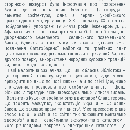
сторінкою екскурсії була інформація про походження
будівлі, де нині розташована бібліотека. Ця споруда –
пам'ятка архітектури, одна з перлин українського
архітектурного модерну кінця ХІХ – початку ХХ століття.
Побудований упродовж 1910–1913 років інженером Д. Д.
Афанасьєвим за проєктом архітектора О. І. фон Гогена для
Дворянського земельного і селянського поземельного
банків, будинок з того часу не зазнав суттєвих змін.
Поєднання багатобарвної майоліки та гранітних плит
цокольного поверху, різноманітні вікна і трикутний балкон
другого поверху, використання народних художніх традицій
надають споруді своєрідності.
Пані Валентина зазначила, що нині обласна бібліотека –
це справжній храм культури і духовності, куди можна
приходити не лише по нові книжки, а й по свіжі ідеї, живе
спілкування, і розповіла про особливу цінність – фонд
рідкісної літератури, який нараховує більше 17 тисяч видань.
Валентина Куценко зробила огляд виставок "Слава героям,
що творять майбутнє", "Конституція України – Основний
Закон, що захищає права та гідність", "Яке прекрасне рідне
слово! Воно не світ, а всі світи", "Як покращити ментальне
здоров'я", а ще – ознайомила екскурсантів з каталогом і
його різновидами, зокрема з електронним каталогом, що