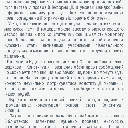
становлення України як правової держави зростає потреба
суспільства у правовій інформації. В умовах швидкої зміни
інформації важливу роль у забезпеченні конституційних
прав громадян на її отримання відіграють бібліотеки.
У ході інтерактивної лекції відбулася активна взаємодія
між курсантами й модераторкою заходу з метою кращого
засвоєння знань про Конституцію України. Замість монологу
пані Валентина запропонувала діалог та обговорення.
Курсанти стали активними учасниками пізнавального
процесу: мали можливість висловлювати свої думки, ставити
запитання.
Валентина Куценко наголосила, що Основний Закон нашої
держави – Конституція – визначає обсяг прав і свобод, який
не може бути зменшений або звужений, вони не можуть бути
скасовані. Насамперед головний закон держави вимагає від
кожного неухильно дотримуватися Конституції України й
законів, не посягати на права та свободи, честь і гідність
інших людей.
Курсанти називали основні права і свободи людини та
громадянина; коментували основні статті Конституції
України.
Також гості виявили бажання ознайомитися з нашою
бібліотекою. Валентина Куценко провела екскурсію,
розповіла про історію створення закладу. Цікавою