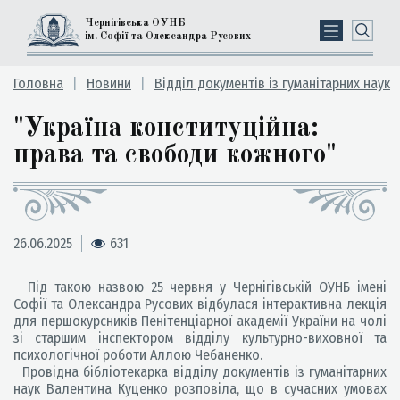
Чернігівська ОУНБ
ім. Софії та Олександра Русових
Головна
Новини
Відділ документів із гуманітарних наук
"Україна конституційна:
права та свободи кожного"
26.06.2025
631
Під такою назвою 25 червня у Чернігівській ОУНБ імені
Софії та Олександра Русових відбулася інтерактивна лекція
для першокурсників Пенітенціарної академії України на чолі
зі старшим інспектором відділу культурно-виховної та
психологічної роботи Аллою Чебаненко.
Провідна бібліотекарка відділу документів із гуманітарних
наук Валентина Куценко розповіла, що в сучасних умовах