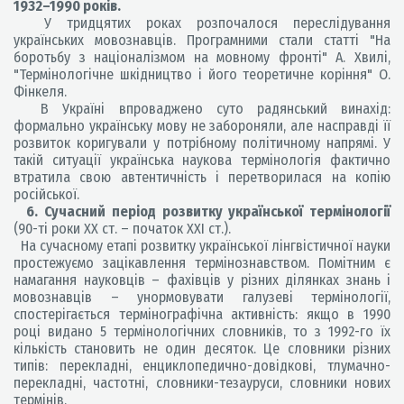
1932–1990 років.
У тридцятих роках розпочалося переслідування
українських мовознавців. Програмними стали статті "На
боротьбу з націоналізмом на мовному фронті" А. Хвилі,
"Термінологічне шкідництво і його теоретичне коріння" О.
Фінкеля.
В Україні впроваджено суто радянський винахід:
формально українську мову не забороняли, але насправді її
розвиток коригували у потрібному політичному напрямі. У
такій ситуації українська наукова термінологія фактично
втратила свою автентичність і перетворилася на копію
російської.
6. Сучасний період розвитку української термінології
(90-ті роки ХХ ст. – початок ХХІ ст.).
На сучасному етапі розвитку української лінгвістичної науки
простежуємо зацікавлення термінознавством. Помітним є
намагання науковців – фахівців у різних ділянках знань і
мовознавців – унормовувати галузеві термінології,
спостерігається термінографічна активність: якщо в 1990
році видано 5 термінологічних словників, то з 1992-го їх
кількість становить не один десяток. Це словники різних
типів: перекладні, енциклопедично-довідкові, тлумачно-
перекладні, частотні, словники-тезауруси, словники нових
термінів.