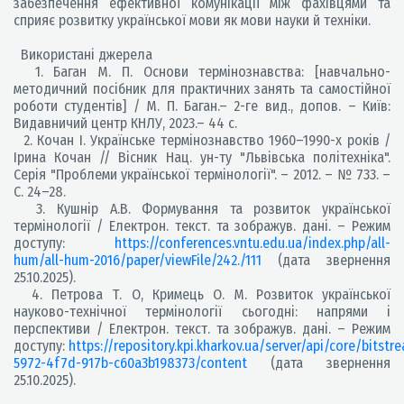
забезпечення ефективної комунікації між фахівцями та
сприяє розвитку української мови як мови науки й техніки.
Використані джерела
1. Баган М. П. Основи термінознавства: [навчально-
методичний посібник для практичних занять та самостійної
роботи студентів] / М. П. Баган.– 2-ге вид., допов. – Київ:
Видавничий центр КНЛУ, 2023.– 44 с.
2. Кочан І. Українське термінознавство 1960–1990-х років /
Ірина Кочан // Вісник Нац. ун-ту "Львівська політехніка".
Серія "Проблеми української термінології". – 2012. – № 733. –
С. 24–28.
3. Кушнір А.В. Формування та розвиток української
термінології / Електрон. текст. та зображув. дані. – Режим
доступу:
https://conferences.vntu.edu.ua/index.php/all-
hum/all-hum-2016/paper/viewFile/242./111
(дата звернення
25.10.2025).
4. Петрова Т. О, Кримець О. М. Розвиток української
науково-технічної термінології сьогодні: напрями і
перспективи / Електрон. текст. та зображув. дані. – Режим
доступу:
https://repository.kpi.kharkov.ua/server/api/core/bits
5972-4f7d-917b-c60a3b198373/content
(дата звернення
25.10.2025).