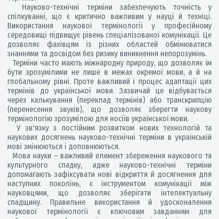
Науково-технічні терміни забезпечують точність у
спілкуванні, що є критично важливим у науці й техніці.
Використання наукової термінології у професійному
середовищі підвищує рівень спеціалізованої комунікації. Це
дозволяє фахівцям із різних областей обмінюватися
знаннями та досвідом без ризику виникнення непорозумінь.
Терміни часто мають міжнародну природу, що дозволяє їм
бути зрозумілими не лише в межах окремої мови, а й на
глобальному рівні. Проте важливий і процес адаптації цих
термінів до української мови. Зазвичай це відбувається
через калькування (переклад термінів) або транскрипцію
(перенесення звуків), що дозволяє зберегти наукову
термінологію зрозумілою для носіїв української мови.
У зв'язку з постійним розвитком нових технологій та
наукових досягнень науково-технічні терміни в українській
мові змінюються і доповнюються.
Мова науки – важливий елемент збереження наукового та
культурного спадку, адже науково-технічні терміни
допомагають зафіксувати нові відкриття й досягнення для
наступних поколінь, є інструментом комунікації між
науковцями, що дозволяє зберігати інтелектуальну
спадщину. Правильне використання й удосконалення
наукової термінології є ключовим завданням для