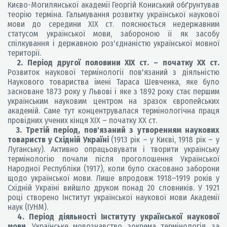
Києво-Могилянської академії Георгій Кониський обґрунтував
теорію терміна. Гальмування розвитку української наукової
мови до середини ХІХ ст. пояснюється недержавним
статусом української мови, забороною її як засобу
спілкування і державною роз'єднаністю української мовної
території.
2. Період другої половини ХІХ ст. – початку ХХ ст.
Розвиток наукової термінології пов'язаний з діяльністю
Наукового товариства імені Тараса Шевченка, яке було
засноване 1873 року у Львові і яке з 1892 року стає першим
українським науковим центром на зразок європейських
академій. Саме тут концентрувалася термінологічна праця
провідних учених кінця XIX – початку ХХ ст.
3. Третій період, пов'язаний з утворенням наукових
товариств у Східній Україні
(1913 рік – у Києві, 1918 рік – у
Луганську). Активно опрацьовувати і творити українську
термінологію почали після проголошення Української
Народної Республіки (1917), коли було скасовано заборони
щодо української мови. Лише впродовж 1918–1919 років у
Східній Україні вийшло друком понад 20 словників. У 1921
році створено Інститут української наукової мови Академії
наук (ІУНМ).
4. Період діяльності Інституту української наукової
мови.
Українське мовознавство, зокрема термінологія, за