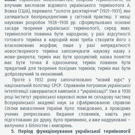
влучним висловом відомого українського термінолога А.
Вовка (США), пережило "золоте десятиріччя" (1921–1931), яке
залишиться безпрецедентним у світовій практиці. У низці
наукових розробок 1928–1930 рр. сформульовано основні
засади творення української термінології, серед яких:
термінологія повинна бути народною; у разі відсутності
готового терміна в народній мові треба створити його з
власномовних морфем; лише у разі непридатності
новоствореного терміна запозичувати наукову назву з
мови-джерела; термін має бути зрозумілий; назва поняття
має бути точна й однозначна; термін повинен бути
придатний для творення похідних термінів; термін має бути
доброзвучний та економний.
Проте з 1932 року започатковано "новий курс" у
національній політиці СРСР. Справжнім погромом української
інтелігенції завершилася кампанія з "українізації". Уже в 1930
році Інститут української наукової мови як складову частину
Всеукраїнської академії наук за сфабрикованою справою
Спілки визволення України було ліквідовано, а провідних
учених репресовано. Видання словників, навіть уже
підготованих до друку, було припинено, а вже надруковані –
вилучено з бібліотек і книгарень.
5. Період функціонування української термінології