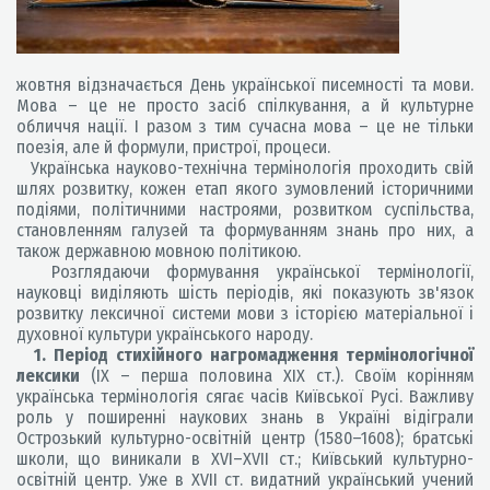
жовтня відзначається День української писемності та мови.
Мова – це не просто засіб спілкування, а й культурне
обличчя нації. І разом з тим сучасна мова – це не тільки
поезія, але й формули, пристрої, процеси.
Українська науково-технічна термінологія проходить свій
шлях розвитку, кожен етап якого зумовлений історичними
подіями, політичними настроями, розвитком суспільства,
становленням галузей та формуванням знань про них, а
також державною мовною політикою.
Розглядаючи формування української термінології,
науковці виділяють шість періодів, які показують зв'язок
розвитку лексичної системи мови з історією матеріальної і
духовної культури українського народу.
1. Період стихійного нагромадження термінологічної
лексики
(ІХ – перша половина ХІХ ст.). Своїм корінням
українська термінологія сягає часів Київської Русі. Важливу
роль у поширенні наукових знань в Україні відіграли
Острозький культурно-освітній центр (1580–1608); братські
школи, що виникали в ХVІ–ХVІІ ст.; Київський культурно-
освітній центр. Уже в ХVІІ ст. видатний український учений