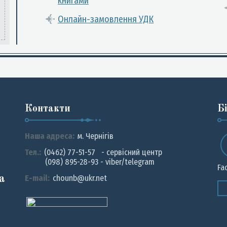
книгами
Онлайн-замовлення УДК
Контакти
Б
Наша адреса:
м. Чернiгiв
Тел.:
(0462) 77-51-57 - сервісний центр
(098) 895-28-93 - viber/telegram
Fa
а
E-mail:
chounb@ukr.net