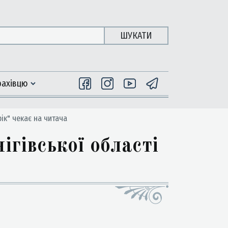
ШУКАТИ
фахiвцю
рік" чекає на читача
гівської області