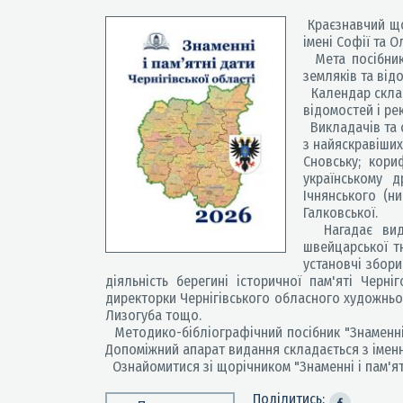
Краєзнавчий щор
імені Софії та 
Мета посібника
земляків та від
Календар склада
відомостей і ре
Викладачів та с
з найяскравіших
Сновську; кори
українському 
Ічнянського (н
Галковської.
Нагадає видан
швейцарської т
установчі збор
діяльність берегині історичної пам'яті Черні
директорки Чернігівського обласного художньог
Лизогуба тощо.
Методико-бібліографічний посібник "Знаменні і
Допоміжний апарат видання складається з імен
Ознайомитися зі щорічником "Знаменні і пам'ятні
Поділитись: