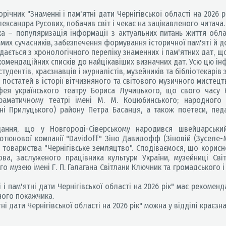
ічник "Знаменні і пам'ятні дати Чернігівської області на 2026 р
Олександра Русових, побачив світ і чекає на зацікавленого читача.
 – популяризація інформації з актуальних питань життя обла
омих сучасників, забезпечення формування історичної пам'яті й 
ється з хронологічного переліку знаменних і пам'ятних дат, що
комендаційних списків до найцікавіших визначних дат. Усю цю і
тудентів, краєзнавців і журналістів, музейників та бібліотекарів 
 постатей в історії вітчизняного та світового музичного мистецт
фея українського театру Бориса Лучицького, що свого часу
драматичному театрі імені М. М. Коцюбинського; народного
ині Прилуцького) району Петра Басанця, а також поетеси, педаг
ня, що у Новгороді-Сіверському народився швейцарський 
ютюнової компанії "Davidoff" Зіно Давидофф (Зіновій (Зуселе-М
и товариства "Чернігівське земляцтво". Сподіваємося, що корис
гова, заслуженого працівника культури України, музейниці Св
о музею імені Г. П. Галагана Світлани Ключник та громадського
 пам'ятні дати Чернігівської області на 2026 рік" має рекоменда
ного покажчика.
 дати Чернігівської області на 2026 рік" можна у відділі краєзна