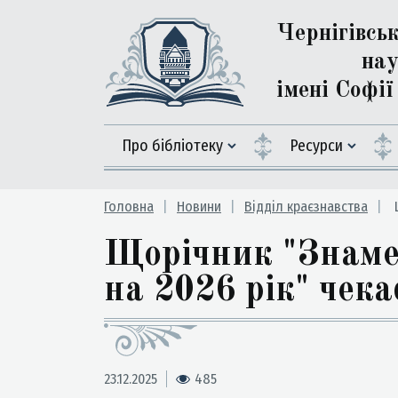
Чернігівсь
нау
імені Софі
Про бібліотеку
Ресурси
Головна
Новини
Відділ краєзнавства
Щ
Щорічник "Знаменн
на 2026 рік" чека
23.12.2025
485