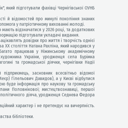
ік", який підготували фахівці Чернігівської ОУНБ
сті й відомостей про минулі покоління знаних
допомога у патріотичному вихованні молоді.
 мають відзначатися у 2026 році, та додаткових
нформацію підготували укладачі видання.
зацікавлять довідки про життя і творчість однієї
ва XX століття Натана Рахліна, який народився у
 багато працював у Ніжинському академічному
 художника України, уродженця села Бурімка
огині та громадської діячки, чернігівки Надії
підприємець, засновник всесвітньо відомої
еєр) Гілельович Давидов), а у Києві відбулися
ною буде інформація про наукову та громадську
ітлани Половнікової; мистецтвознавиці, першої
 і політичного діяча, уродженця Седнева Федора
ційний характер і не претендує на вичерпність.
вства бібліотеки.