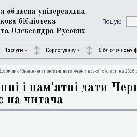
ка обласна універсальна
кова бібліотека
Пошук:
ї та Олександра Русових
Послуги
Користувачу
Бiблiотечному 
орічник "Знаменні і пам'ятні дати Чернігівської області на 2026 
і і пам'ятні дати Черні
є на читача