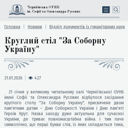
Чернігівська ОУНБ
ім. Софії та Олександра Русових
Головна
Новини
Відділ документів із гуманітарних наук
Круглий стіл "За Соборну
Україну"
21.01.2026
427
21 січня у великому читальному залі Чернігівської ОУНБ
імені Софії та Олександра Русових відбулося засідання
круглого столу "За Соборну Україну", присвячене двом
пам'ятним датам – Дню Соборності України і Дню пам'яті
Героїв Крут. Назва заходу дуже актуальна для сучасної
України, де триває повномасштабна війна. І тим паче
символічно, що перші букви слів, із яких складається тема,