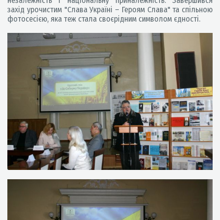
незалежність і національну приналежність. Завершився
захід урочистим "Слава Україні – Героям Слава" та спільною
фотосесією, яка теж стала своєрідним символом єдності.