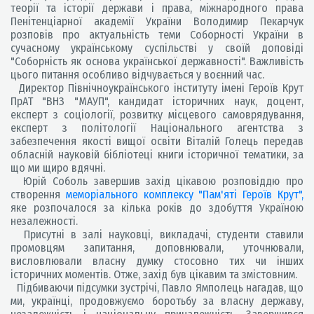
теорії та історії держави і права, міжнародного права
Пенітенціарної академії України Володимир Пекарчук
розповів про актуальність теми Соборності України в
сучасному українському суспільстві у своїй доповіді
"Соборність як основа української державності". Важливість
цього питання особливо відчувається у воєнний час.
Директор Північноукраїнського інституту імені Героїв Крут
ПрАТ "ВНЗ "МАУП", кандидат історичних наук, доцент,
експерт з соціології, розвитку місцевого самоврядування,
експерт з політології Національного агентства з
забезпечення якості вищої освіти Віталій Голець передав
обласній науковій бібліотеці книги історичної тематики, за
що ми щиро вдячні.
Юрій Соболь завершив захід цікавою розповіддю про
створення
меморіального комплексу "Пам'яті Героїв Крут",
яке розпочалося за кілька років до здобуття Україною
незалежності.
Присутні в залі науковці, викладачі, студенти ставили
промовцям запитання, доповнювали, уточнювали,
висловлювали власну думку стосовно тих чи інших
історичних моментів. Отже, захід був цікавим та змістовним.
Підбиваючи підсумки зустрічі, Павло Ямполець нагадав, що
ми, українці, продовжуємо боротьбу за власну державу,