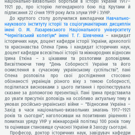
національно-визвольної боротьби в історії України 1917–
1921 рр., про історію легендарного бою під Крутами й
підписання 22 січня 1919 року Акта злуки УНР і ЗУНР.
До круглого столу долучилися викладачки
Навчально-
наукового інституту історії та соціогуманітарних дисциплін
імені О. М. Лазаревського Національного університету
"Чернігівський колегіум" імені Т. Г. Шевченка
– кандидат
історичних наук, доцент кафедри історії України, археології
та краєзнавства Олена Гринь і кандидат історичних наук,
доцент кафедри всесвітньої історії та міжнародних відносин
Ірина Еткіна – з цікавими та розлогими доповідями.
Висвітлюючи тему "День Соборності України та його
осмислення в сучасному українському суспільстві", пані
Олена розповіла про свої дослідження стосовно
обізнаності українців різного віку з темою Соборності,
поділилася висновками з цього питання і проілюструвала
сказане за допомогою презентації. Пані Ірина представила
до уваги присутніх доповідь на особливо актуальну тему в
умовах російсько-української війни – "Відносини Україна –
Захід в часи національно-визвольних змагань 1917–1921
років та сьогодні", наголосивши на позитивних рішеннях і
помилках уряду УНР у міжнародній політиці 100 років тому
та оцінивши становище сучасної України й Заходу сьогодні.
Професор, доктор історичних наук, завідувач кафедри