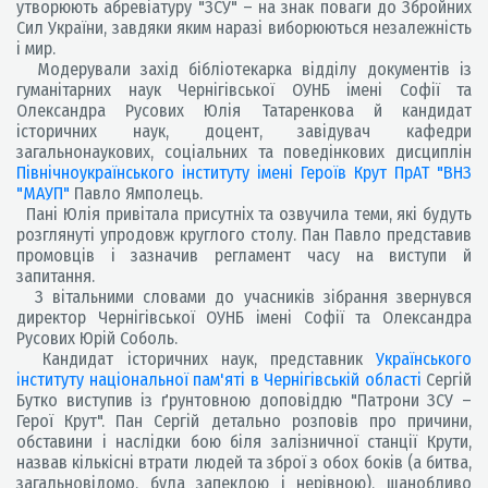
утворюють абревіатуру "ЗСУ" – на знак поваги до Збройних
Сил України, завдяки яким наразі виборюються незалежність
і мир.
Модерували захід бібліотекарка відділу документів із
гуманітарних наук Чернігівської ОУНБ імені Софії та
Олександра Русових Юлія Татаренкова й кандидат
історичних наук, доцент, завідувач кафедри
загальнонаукових, соціальних та поведінкових дисциплін
Північноукраїнського інституту імені Героїв Крут ПрАТ "ВНЗ
"МАУП"
Павло Ямполець.
Пані Юлія привітала присутніх та озвучила теми, які будуть
розглянуті упродовж круглого столу. Пан Павло представив
промовців і зазначив регламент часу на виступи й
запитання.
З вітальними словами до учасників зібрання звернувся
директор Чернігівської ОУНБ імені Софії та Олександра
Русових Юрій Соболь.
Кандидат історичних наук, представник
Українського
інституту національної пам'яті в Чернігівській області
Сергій
Бутко виступив із ґрунтовною доповіддю "Патрони ЗСУ –
Герої Крут". Пан Сергій детально розповів про причини,
обставини і наслідки бою біля залізничної станції Крути,
назвав кількісні втрати людей та зброї з обох боків (а битва,
загальновідомо, була запеклою і нерівною), шанобливо