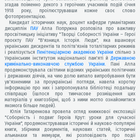
згадав поіменно декого з героїчних учасників подій січня
1918 року, проілюструвавши кожне своє слово
фотопрезентацією.
Кандидат історичних наук, доцент кафедри гуманітарних
дисциплін
ПАУ
Алла Попружна розповіла про важливу
просвітницьку ініціативу "Творці Соборності України – Герої
проєкту ПАУ "В'язниця. Історія. Люди", яка вшановує
українських дисидентів та політв'язнів тоталітарних режимів
і реалізується
Пенітенціарною академією України
спільно з
Українським інститутом національної пам'яті й
Державною
кримінально-виконавчою службою України.
Пані Алла
продемонструвала світлини відомих українських політичних
і державних діячів, на чию долю випало випробування бути
ув'язненими за проукраїнські погляди, навела коротку
інформацію про них і запропонувала бібліотеці подальшу
співпрацю (ішлося про тимчасове розміщення цих
матеріалів у книгозбірні, щоб з ними могло ознайомитися
якомога більше людей).
Юлія Татаренкова провела огляд книжкової експозиції
"Соборність і подвиг Героїв Крут: уроки для сучасної
України", продемонструвавши історичні й науково-популярні
книги, збірники документів, наукових статей, історичні
альманахи та мемуари, які розповідають про події