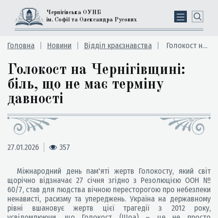
Чернігівська ОУНБ
ім. Софії та Олександра Русових
Головна
Новини
Відділ краєзнавства
Голокост на Чернігівщині: біль, що не має терміну давності
Голокост на Чернігівщині:
біль, що не має терміну
давності
27.01.2026
357
Міжнародний день пам'яті жертв Голокосту, який світ
щорічно відзначає 27 січня згідно з Резолюцією ООН №
60/7, став для людства вічною пересторогою про небезпеки
ненависті, расизму та упереджень. Україна на державному
рівні вшановує жертв цієї трагедії з 2012 року,
усвідомлюючи, що Голокост (Шоа) – це не просто