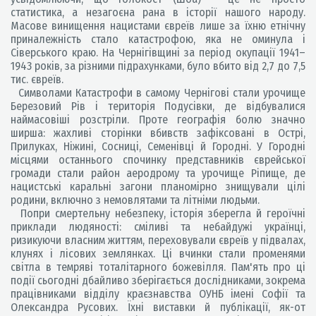
статистика, а незагоєна рана в історії нашого народу.
Масове винищення нацистами євреїв лише за їхню етнічну
приналежність стало катастрофою, яка не оминула і
Сіверського краю. На Чернігівщині за період окупації 1941–
1943 років, за різними підрахунками, було вбито від 2,7 до 7,5
тис. євреїв.
Символами Катастрофи в самому Чернігові стали урочище
Березовий Рів і територія Подусівки, де відбувалися
наймасовіші розстріли. Проте географія болю значно
ширша: жахливі сторінки вбивств зафіксовані в Острі,
Прилуках, Ніжині, Сосниці, Семенівці й Городні. У Городні
місцями останнього спочинку представників єврейської
громади стали район аеродрому та урочище Ріпище, де
нацистські каральні загони планомірно знищували цілі
родини, включно з немовлятами та літніми людьми.
Попри смертельну небезпеку, історія зберегла й героїчні
приклади людяності: сміливі та небайдужі українці,
ризикуючи власним життям, переховували євреїв у підвалах,
клунях і лісових землянках. Ці вчинки стали променями
світла в темряві тоталітарного божевілля. Пам'ять про ці
події сьогодні дбайливо зберігається дослідниками, зокрема
працівниками відділу краєзнавства ОУНБ імені Софії та
Олександра Русових. Їхні виставки й публікації, як-от