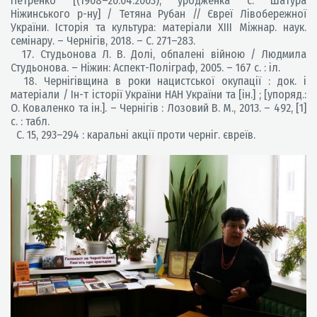
Петренко [(1908–20.04.2003), уродженка с. Шатура
Ніжинського р-ну] / Тетяна Рубан // Євреї Лівобережної
України. Історія та культура: матеріали ХIII Міжнар. наук.
семінару. – Чернігів, 2018. – С. 271–283.
17. Студьонова Л. В. Долі, обпалені війною / Людмила
Студьонова. – Ніжин: Аспект-Поліграф, 2005. – 167 с. : іл.
18. Чернігівщина в роки нацистської окупації : док. і
матеріали / Ін-т історії України НАН України та [ін.] ; [упоряд.:
О. Коваленко та ін.]. – Чернігів : Лозовий В. М., 2013. – 492, [1]
с. : табл.
С. 15, 293–294 : каральні акції проти черніг. євреїв.