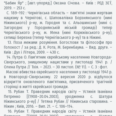
"Бабин Яр" ; [авт.-упоряд.] Оксана Січова. – Київ : РЕД ЗЕТ,
2019. – 253 с.
С. 189–192 : Чернігівська область – пам'ятні знаки жертвам
нацизму в Чернігові, с. Шаповалівка Борзнянського (нині
Ніжинського) р-ну, м. Городня та с. Альошинське (нині с.
Загороднє у Городнянській міській громаді) тепер
Чернігівського р-ну, м. Мена (нині Корюківського р-ну),
селищі Березна (тепер Чернігівського р-ну) та в Ніжині.
13. Поза межами розуміння. Богослови та філософи про
Голокост / за ред.: Д. К. Рота, М. Беренбаума. – Вид. друге. –
Київ : Дух і Літера, 2009. – 430 с.
14. Путра О. Пам'ятник єврейському населенню Новгорода-
Сіверського, знищеному нацистами у листопаді 1941 р. /
Олена Путра // Тхія. – 2023. – 30 листоп. (№ 11). – С. 3 : фот.
Масові вбивства єврейського населення у листопаді 1941 р.
в Новгороді-Сіверському. 22 вересня 2020 р. відбулося
відкриття оновленого пам'ятника, присвяченого трагічній
сторінці в житті єврейської громади.
15. Рубан Т. Праведник народів світу – Устинія Іванівна
Петренко [(1908–20.04.2003), уродженка с. Шатура
Ніжинського р-ну] / Тетяна Рубан // Ніжинська старовина. –
Ніжин ; Київ, 2016. – Вип. 21. – С. 106–114.
16. Рубан Т. Праведник народів світу – Устинія Іванівна