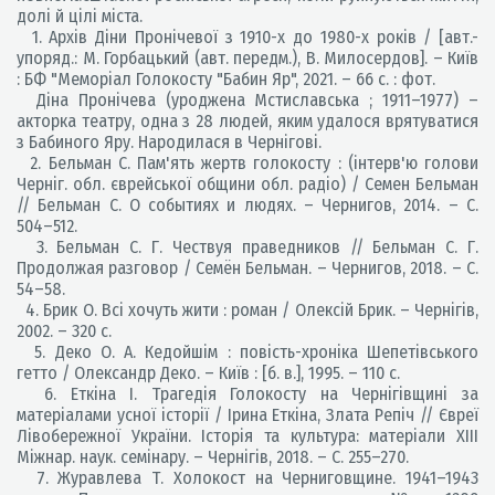
долі й цілі міста.
1. Архів Діни Пронічевої з 1910-х до 1980-х років / [авт.-
упоряд.: М. Горбацький (авт. передм.), В. Милосердов]. – Київ
: БФ "Меморіал Голокосту "Бабин Яр", 2021. – 66 с. : фот.
Діна Пронічева (уроджена Мстиславська ; 1911–1977) –
акторка театру, одна з 28 людей, яким удалося врятуватися
з Бабиного Яру. Народилася в Чернігові.
2. Бельман С. Пам'ять жертв голокосту : (інтерв'ю голови
Черніг. обл. єврейської общини обл. радіо) / Семен Бельман
// Бельман С. О событиях и людях. – Чернигов, 2014. – С.
504–512.
3. Бельман С. Г. Чествуя праведников // Бельман С. Г.
Продолжая разговор / Семён Бельман. – Чернигов, 2018. – С.
54–58.
4. Брик О. Всі хочуть жити : роман / Олексій Брик. – Чернігів,
2002. – 320 с.
5. Деко О. А. Кедойшім : повість-хроніка Шепетівського
гетто / Олександр Деко. – Київ : [б. в.], 1995. – 110 с.
6. Еткіна І. Трагедія Голокосту на Чернігівщині за
матеріалами усної історії / Ірина Еткіна, Злата Репіч // Євреї
Лівобережної України. Історія та культура: матеріали ХIII
Міжнар. наук. семінару. – Чернігів, 2018. – С. 255–270.
7. Журавлева Т. Холокост на Черниговщине. 1941–1943