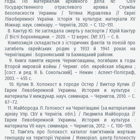
годы. По материалам архивного дела № 1289
Государственного отраслевого архива Службы
безопасности Украины / Тетяна Журавлева // Євреї
Лівобережної України. Історія та культура: матеріали ХV
Міжнар. наук. семінару. – Чернігів, 2020. – С. 132–151.
8. Кантур Ю. Не заглядала смерть у паспорти / Юрій Кантур
// Вісті Борзнянщини. – 2020. – 12 верес. (№ 37). – С. 6.
Композиція складається з історичних фактів та поезій про
загибель єврейських родин у 1933 й 1941 роках на
Чернігівщині : Борзнянський та Бахмацький райони.
9. Книга памяти евреев Черниговщины, погибших в годы
Второй мировой войны / Черниг. обл. еврейская община ;
[сост. и ред. Я. Б. Сокольский]. – Нежин : Аспект-Поліграф,
2003. – 455 с.
10. Кулик В. Холокост в городе Остер / Виктор Кулик //
Евреи Левобережной Украины. История и культура :
материалы V междунар. науч. семинара. – Чернигов, 2010. – С.
67–72.
11. Майборода Л. Голокост на Чернігівщині (за матеріалами
архіву Упр. СБУ в Чернігів. обл.). / Людмила Майборода //
Евреи Левобережной Украины. История и культура :
материалы VII науч. семинара. – Чернигов, 2012. – С. 100–105.
12. Пам'ять про Голокост: каталог пам'ятників жертвам
геноциду на території України / Меморіал. центр Голокосту