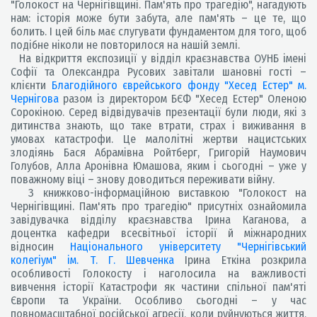
"Голокост на Чернігівщині. Пам'ять про трагедію", нагадують
нам: історія може бути забута, але пам'ять – це те, що
болить. І цей біль має слугувати фундаментом для того, щоб
подібне ніколи не повторилося на нашій землі.
На відкриття експозиції у відділ краєзнавства ОУНБ імені
Софії та Олександра Русових завітали шановні гості –
клієнти
Благодійного єврейського фонду "Хесед Естер" м.
Чернігова
разом із директором БЄФ "Хесед Естер" Оленою
Сорокіною. Серед відвідувачів презентації були люди, які з
дитинства знають, що таке втрати, страх і виживання в
умовах катастрофи. Це малолітні жертви нацистських
злодіянь Бася Абрамівна Ройтберг, Григорій Наумович
Голубов, Алла Аронівна Юмашова, яким і сьогодні – уже у
поважному віці – знову доводиться переживати війну.
З книжково-інформаційною виставкою "Голокост на
Чернігівщині. Пам'ять про трагедію" присутніх ознайомила
завідувачка відділу краєзнавства Ірина Каганова, а
доцентка кафедри всесвітньої історії й міжнародних
відносин
Національного університету "Чернігівський
колегіум" ім. Т. Г. Шевченка
Ірина Еткіна розкрила
особливості Голокосту і наголосила на важливості
вивчення історії Катастрофи як частини спільної пам'яті
Європи та України. Особливо сьогодні – у час
повномасштабної російської агресії, коли руйнуються життя,