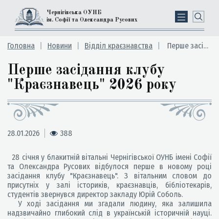
Чернігівська ОУНБ
ім. Софії та Олександра Русових
Головна
Новини
Відділ краєзнавства
Перше засідання клубу "Краєзнавець" 2026 року
Перше засідання клубу
"Краєзнавець" 2026 року
28.01.2026
388
28 січня у блакитній вітальні Чернігівської ОУНБ імені Софії
та Олександра Русових відбулося перше в новому році
засідання клубу "Краєзнавець". З вітальним словом до
присутніх у залі істориків, краєзнавців, бібліотекарів,
студентів звернувся директор закладу Юрій Соболь.
У ході засідання ми згадали людину, яка залишила
надзвичайно глибокий слід в українській історичній науці.