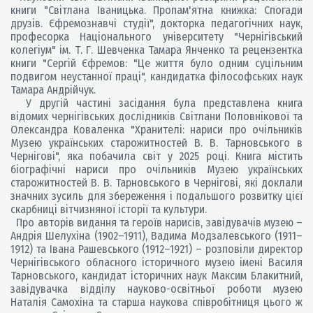
книги "Світлана Іваницька. Пропам'ятна книжка: Спогади
друзів. Єфремознавчі студії", докторка педагогічних наук,
професорка Національного університету "Чернігівський
колегіум" ім. Т. Г. Шевченка Тамара Янченко та рецензентка
книги "Сергій Єфремов: "Це життя було одним суцільним
подвигом неустанної праці", кандидатка філософських наук
Тамара Андрійчук.
У другій частині засідання була представлена книга
відомих чернігівських дослідників Світлани Половнікової та
Олександра Коваленка "Хранителі: нариси про очільників
Музею українських старожитностей В. В. Тарновського в
Чернігові", яка побачила світ у 2025 році. Книга містить
біографічні нариси про очільників Музею українських
старожитностей В. В. Тарновського в Чернігові, які доклали
значних зусиль для збереження і подальшого розвитку цієї
скарбниці вітчизняної історії та культури.
Про авторів видання та героїв нарисів, завідувачів музею –
Андрія Шелухіна (1902–1911), Вадима Модзалевського (1911–
1912) та Івана Рашевського (1912–1921) – розповіли директор
Чернігівського обласного історичного музею імені Василя
Тарновського, кандидат історичних наук Максим Блакитний,
завідувачка відділу науково-освітньої роботи музею
Наталія Самохіна та старша наукова співробітниця цього ж