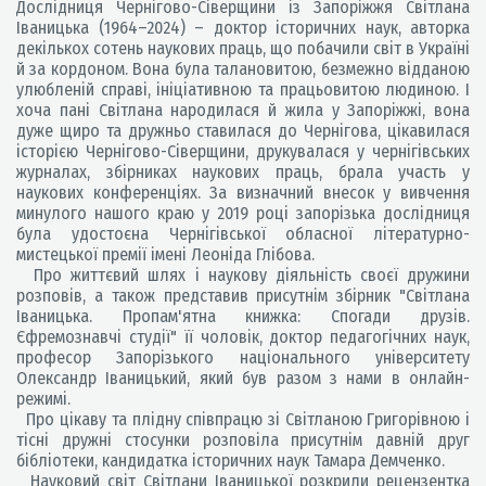
Дослідниця Чернігово-Сіверщини із Запоріжжя Світлана
Іваницька (1964–2024) – доктор історичних наук, авторка
декількох сотень наукових праць, що побачили світ в Україні
й за кордоном. Вона була талановитою, безмежно відданою
улюбленій справі, ініціативною та працьовитою людиною. І
хоча пані Світлана народилася й жила у Запоріжжі, вона
дуже щиро та дружньо ставилася до Чернігова, цікавилася
історією Чернігово-Сіверщини, друкувалася у чернігівських
журналах, збірниках наукових праць, брала участь у
наукових конференціях. За визначний внесок у вивчення
минулого нашого краю у 2019 році запорізька дослідниця
була удостоєна Чернігівської обласної літературно-
мистецької премії імені Леоніда Глібова.
Про життєвий шлях і наукову діяльність своєї дружини
розповів, а також представив присутнім збірник "Світлана
Іваницька. Пропам'ятна книжка: Спогади друзів.
Єфремознавчі студії" її чоловік, доктор педагогічних наук,
професор Запорізького національного університету
Олександр Іваницький, який був разом з нами в онлайн-
режимі.
Про цікаву та плідну співпрацю зі Світланою Григорівною і
тісні дружні стосунки розповіла присутнім давній друг
бібліотеки, кандидатка історичних наук Тамара Демченко.
Науковий світ Світлани Іваницької розкрили рецензентка