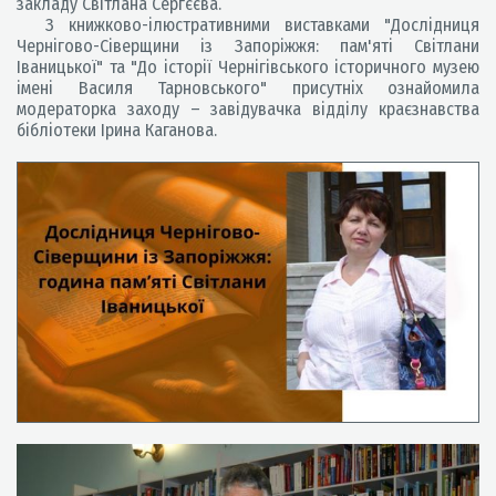
закладу Світлана Сергєєва.
З книжково-ілюстративними виставками "Дослідниця
Чернігово-Сіверщини із Запоріжжя: пам'яті Світлани
Іваницької" та "До історії Чернігівського історичного музею
імені Василя Тарновського" присутніх ознайомила
модераторка заходу – завідувачка відділу краєзнавства
бібліотеки Ірина Каганова.