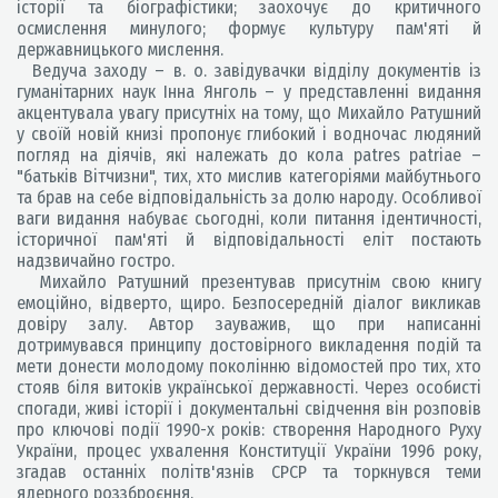
історії та біографістики; заохочує до критичного
осмислення минулого; формує культуру пам'яті й
державницького мислення.
Ведуча заходу – в. о. завідувачки відділу документів із
гуманітарних наук Інна Янголь – у представленні видання
акцентувала увагу присутніх на тому, що Михайло Ратушний
у своїй новій книзі пропонує глибокий і водночас людяний
погляд на діячів, які належать до кола patres patriae –
"батьків Вітчизни", тих, хто мислив категоріями майбутнього
та брав на себе відповідальність за долю народу. Особливої
ваги видання набуває сьогодні, коли питання ідентичності,
історичної пам'яті й відповідальності еліт постають
надзвичайно гостро.
Михайло Ратушний презентував присутнім свою книгу
емоційно, відверто, щиро. Безпосередній діалог викликав
довіру залу. Автор зауважив, що при написанні
дотримувався принципу достовірного викладення подій та
мети донести молодому поколінню відомостей про тих, хто
стояв біля витоків української державності. Через особисті
спогади, живі історії і документальні свідчення він розповів
про ключові події 1990-х років: створення Народного Руху
України, процес ухвалення Конституції України 1996 року,
згадав останніх політв'язнів СРСР та торкнувся теми
ядерного роззброєння.