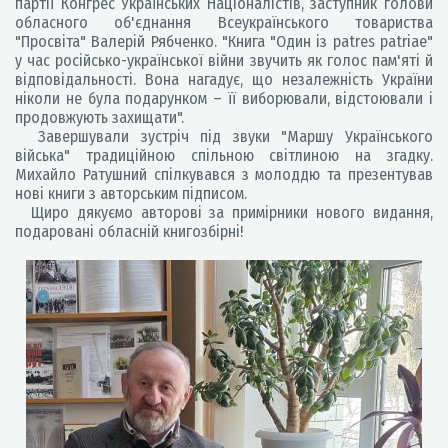
партії Конгрес Українських Націоналістів, заступник голови
обласного об'єднання Всеукраїнського товариства
"Просвіта" Валерій Рябченко. "Книга "Один із patres patriae"
у час російсько-української війни звучить як голос пам'яті й
відповідальності. Вона нагадує, що незалежність України
ніколи не була подарунком – її виборювали, відстоювали і
продовжують захищати".
Завершували зустріч під звуки "Маршу Українського
війська" традиційною спільною світлиною на згадку.
Михайло Ратушний спілкувався з молоддю та презентував
нові книги з авторським підписом.
Щиро дякуємо авторові за примірники нового видання,
подаровані обласній книгозбірні!