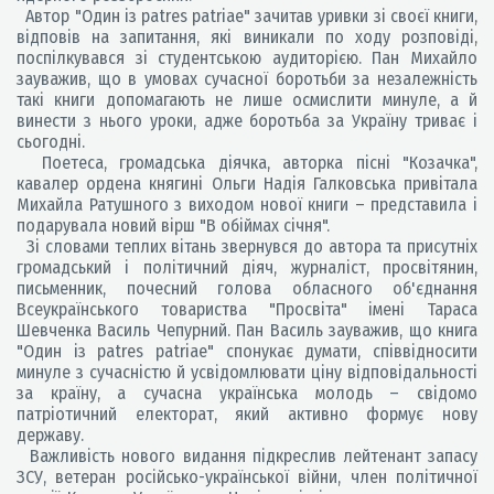
Автор "Один із patres patriae" зачитав уривки зі своєї книги,
відповів на запитання, які виникали по ходу розповіді,
поспілкувався зі студентською аудиторією. Пан Михайло
зауважив, що в умовах сучасної боротьби за незалежність
такі книги допомагають не лише осмислити минуле, а й
винести з нього уроки, адже боротьба за Україну триває і
сьогодні.
Поетеса, громадська діячка, авторка пісні "Козачка",
кавалер ордена княгині Ольги Надія Галковська привітала
Михайла Ратушного з виходом нової книги – представила і
подарувала новий вірш "В обіймах січня".
Зі словами теплих вітань звернувся до автора та присутніх
громадський і політичний діяч, журналіст, просвітянин,
письменник, почесний голова обласного об'єднання
Всеукраїнського товариства "Просвіта" імені Тараса
Шевченка Василь Чепурний. Пан Василь зауважив, що книга
"Один із patres patriae" спонукає думати, співвідносити
минуле з сучасністю й усвідомлювати ціну відповідальності
за країну, а сучасна українська молодь – свідомо
патріотичний електорат, який активно формує нову
державу.
Важливість нового видання підкреслив лейтенант запасу
ЗСУ, ветеран російсько-української війни, член політичної