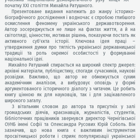
початку ХХІ століття Михайла Ратушного.
Презентоване видання належить до жанру історико-
біографічного дослідження і водночас є спробою глибшого
осмислення феномену українського державотворення.
Автор зосереджується не лише на фактах життя, а й на
світогляді, цінностях, мотивах рішень, показуючи постать як
активного суб'єкта історії. Ключова ідея праці –
утвердження думки про тяглість української державницької
традиції та роль окремої особистості у формуванні
національної ідеї.
Михайло Ратушний спирається на широкий спектр джерел:
архівні матеріали, публіцистику, спогади сучасників, наукові
розвідки. Важливо, що автор не обмежується сухим
академічним аналізом, а вибудовує оповідь у формі
аргументованого історичного діалогу з читачем. Це робить
книгу цінною як для науковців, так і для зацікавленого
широкого загалу.
З вітальним словом до автора та присутніх у залі
громадських діячів, краєзнавців, журналістів, студентів,
бібліотечних працівників звернувся директор Чернігівської
ОУНБ імені Софії та Олександра Русових Юрій Соболь. Він
зазначив, що нова книга є важливим інструментом
просвітницької роботи і сприяє популяризації української