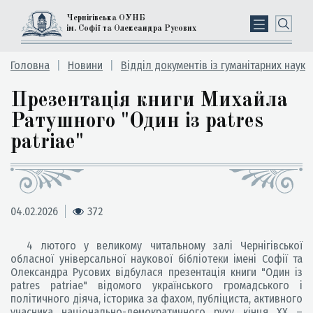
Чернігівська ОУНБ
ім. Софії та Олександра Русових
Головна
Новини
Відділ документів із гуманітарних наук
Презентація книги Михайла
Ратушного "Один із patres
patriae"
04.02.2026
372
4 лютого у великому читальному залі Чернігівської
обласної універсальної наукової бібліотеки імені Софії та
Олександра Русових відбулася презентація книги "Один із
patres patriae" відомого українського громадського і
політичного діяча, історика за фахом, публіциста, активного
учасника національно-демократичного руху кінця ХХ –