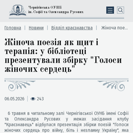
Чернігівська ОУНБ
ім. Софії та Олександра Русових
Головна
Новини
Відділ краєзнавства
Жіноча поезія як щит і терапія: у бібліотеці презентували збірку "Голоси жіночих сердець"
Жіноча поезія як щит і
терапія: у бібліотеці
презентували збірку "Голоси
жіночих сердець"
06.05.2026
243
6 травня в читальному залі Чернігівської ОУНБ імені Софії
та Олександра Русових у межах засідання клубу
"Краєзнавець" відбулася презентація збірки поезій "Голоси
жіночих сердець про війну, біль і незламну Україну", яка