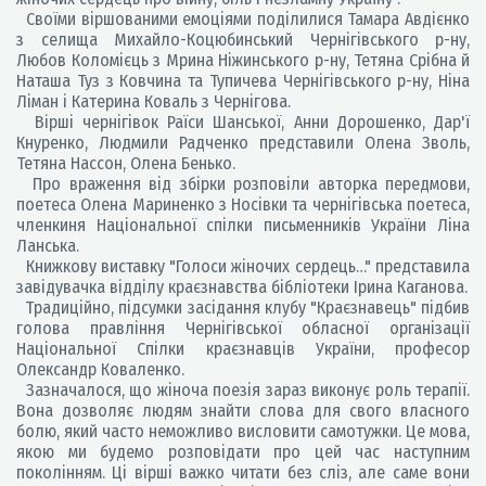
Своїми віршованими емоціями поділилися Тамара Авдієнко
з селища Михайло-Коцюбинський Чернігівського р-ну,
Любов Коломієць з Мрина Ніжинського р-ну, Тетяна Срібна й
Наташа Туз з Ковчина та Тупичева Чернігівського р-ну, Ніна
Ліман і Катерина Коваль з Чернігова.
Вірші чернігівок Раїси Шанської, Анни Дорошенко, Дар'ї
Кнуренко, Людмили Радченко представили Олена Зволь,
Тетяна Нассон, Олена Бенько.
Про враження від збірки розповіли авторка передмови,
поетеса Олена Мариненко з Носівки та чернігівська поетеса,
членкиня Національної спілки письменників України Ліна
Ланська.
Книжкову виставку "Голоси жіночих сердець…" представила
завідувачка відділу краєзнавства бібліотеки Ірина Каганова.
Традиційно, підсумки засідання клубу "Краєзнавець" підбив
голова правління Чернігівської обласної організації
Національної Спілки краєзнавців України, професор
Олександр Коваленко.
Зазначалося, що жіноча поезія зараз виконує роль терапії.
Вона дозволяє людям знайти слова для свого власного
болю, який часто неможливо висловити самотужки. Це мова,
якою ми будемо розповідати про цей час наступним
поколінням. Ці вірші важко читати без сліз, але саме вони