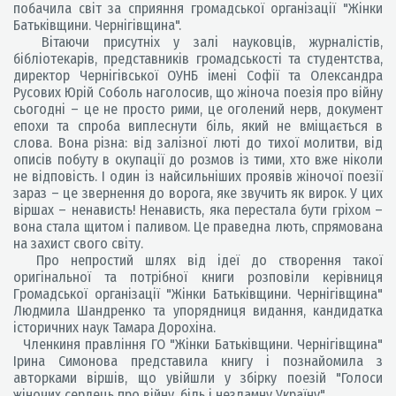
побачила світ за сприяння громадської організації "Жінки
Батьківщини. Чернігівщина".
Вітаючи присутніх у залі науковців, журналістів,
бібліотекарів, представників громадськості та студентства,
директор Чернігівської ОУНБ імені Софії та Олександра
Русових Юрій Соболь наголосив, що жіноча поезія про війну
сьогодні – це не просто рими, це оголений нерв, документ
епохи та спроба виплеснути біль, який не вміщається в
слова. Вона різна: від залізної люті до тихої молитви, від
описів побуту в окупації до розмов із тими, хто вже ніколи
не відповість. І один із найсильніших проявів жіночої поезії
зараз – це звернення до ворога, яке звучить як вирок. У цих
віршах – ненависть! Ненависть, яка перестала бути гріхом –
вона стала щитом і паливом. Це праведна лють, спрямована
на захист свого світу.
Про непростий шлях від ідеї до створення такої
оригінальної та потрібної книги розповіли керівниця
Громадської організації "Жінки Батьківщини. Чернігівщина"
Людмила Шандренко та упорядниця видання, кандидатка
історичних наук Тамара Дорохіна.
Членкиня правління ГО "Жінки Батьківщини. Чернігівщина"
Ірина Симонова представила книгу і познайомила з
авторками віршів, що увійшли у збірку поезій "Голоси
жіночих сердець про війну, біль і незламну Україну".