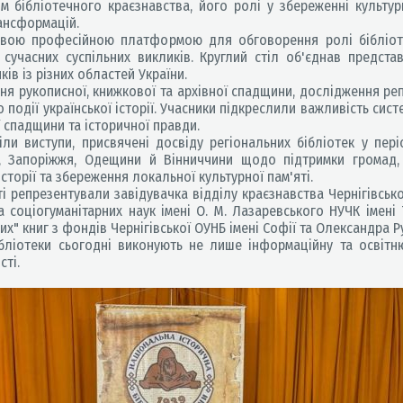
м бібліотечного краєзнавства, його ролі у збереженні культур
рансформацій.
ою професійною платформою для обговорення ролі бібліотек 
учасних суспільних викликів. Круглий стіл об'єднав представ
ків із різних областей України.
 рукописної, книжкової та архівної спадщини, дослідження реп
о події української історії. Учасники підкреслили важливість сис
 спадщини та історичної правди.
и виступи, присвячені досвіду регіональних бібліотек у пер
и, Запоріжжя, Одещини й Вінниччини щодо підтримки громад
сторії та збереження локальної культурної пам'яті.
і репрезентували завідувачка відділу краєзнавства Чернігівсько
а соціогуманітарних наук імені О. М. Лазаревського НУЧК імені 
них" книг з фондів Чернігівської ОУНБ імені Софії та Олександра 
ліотеки сьогодні виконують не лише інформаційну та освітню 
сті.