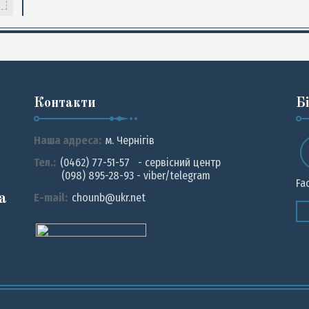
Контакти
Б
Наша адреса:
м. Чернiгiв
Тел.:
(0462) 77-51-57 - сервісний центр
(098) 895-28-93 - viber/telegram
Fa
а
E-mail:
chounb@ukr.net