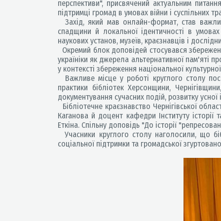
перспективи", присвячений актуальним питання
підтримці громад в умовах війни і суспільних т
Захід, який мав онлайн-формат, став важлив
спадщини й локальної ідентичності в умовах с
наукових установ, музеїв, краєзнавців і дослідни
Окремий блок доповідей стосувався збереження
україніки як джерела альтернативної пам'яті пр
у контексті збереження національної культурної
Важливе місце у роботі круглого столу посіл
практики бібліотек Херсонщини, Чернігівщин
документування сучасних подій, розвитку усної і
Бібліотечне краєзнавство Чернігівської област
Каганова й доцент кафедри Інституту історії т
Еткіна. Спільну доповідь "До історії "репресова
Учасники круглого столу наголосили, що біб
соціальної підтримки та громадської згуртовано