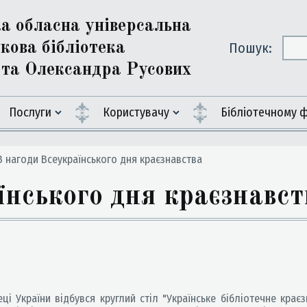
ка обласна універсальна
кова бібліотека
Пошук:
ї та Олександра Русових
Послуги
Користувачу
Бiблiотечному 
 нагоди Всеукраїнського дня краєзнавства
їнського дня краєзнавст
і України відбувся круглий стіл "Українське бібліотечне краєз