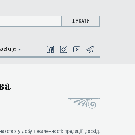
ШУКАТИ
фахiвцю
ва
навство у Добу Незалежності: традиції, досвід,