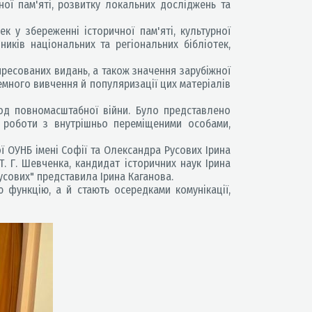
ної пам'яті, розвитку локальних досліджень та
у збереженні історичної пам'яті, культурної
ників національних та регіональних бібліотек,
ресованих видань, а також значення зарубіжної
темного вивчення й популяризації цих матеріалів
іод повномасштабної війни. Було представлено
, роботи з внутрішньо переміщеними особами,
ї ОУНБ імені Софії та Олександра Русових Ірина
Т. Г. Шевченка, кандидат історичних наук Ірина
Русових" представила Ірина Каганова.
функцію, а й стають осередками комунікації,