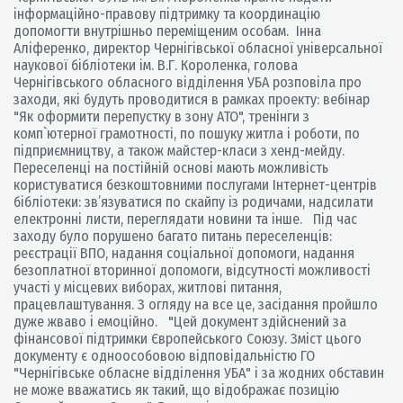
інформаційно-правову підтримку та координацію
допомогти внутрішньо переміщеним особам. Інна
Аліференко, директор Чернігівської обласної універсальної
наукової бібліотеки ім. В.Г. Короленка, голова
Чернігівського обласного відділення УБА розповіла про
заходи, які будуть проводитися в рамках проекту: вебінар
"Як оформити перепустку в зону АТО", тренінги з
комп`ютерної грамотності, по пошуку житла і роботи, по
підприємництву, а також майстер-класи з хенд-мейду.
Переселенці на постійній основі мають можливість
користуватися безкоштовними послугами Інтернет-центрів
бібліотеки: зв’язуватися по скайпу із родичами, надсилати
електронні листи, переглядати новини та інше. Під час
заходу було порушено багато питань переселенців:
реєстрації ВПО, надання соціальної допомоги, надання
безоплатної вторинної допомоги, відсутності можливості
участі у місцевих виборах, житлові питання,
працевлаштування. З огляду на все це, засідання пройшло
дуже жваво і емоційно. "Цей документ здійснений за
фінансової підтримки Європейського Союзу. Зміст цього
документу є одноособовою відповідальністю ГО
"Чернігівське обласне відділення УБА" і за жодних обставин
не може вважатись як такий, що відображає позицію