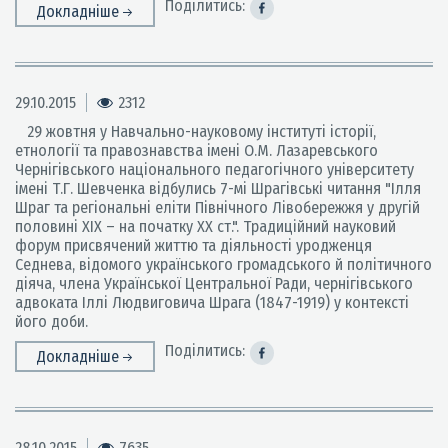
Поділитись:
Докладніше
29.10.2015
2312
29 жовтня у Навчально-науковому інституті історії,
етнології та правознавства імені О.М. Лазаревського
Чернігівського національного педагогічного університету
імені Т.Г. Шевченка відбулись 7-мі Шрагівські читання "Ілля
Шраг та регіональні еліти Північного Лівобережжя у другій
половині ХІХ – на початку ХХ ст.". Традиційний науковий
форум присвячений життю та діяльності уродженця
Седнева, відомого українського громадського й політичного
діяча, члена Української Центральної Ради, чернігівського
адвоката Іллі Людвиговича Шрага (1847-1919) у контексті
його доби.
Поділитись:
Докладніше
28.10.2015
7635