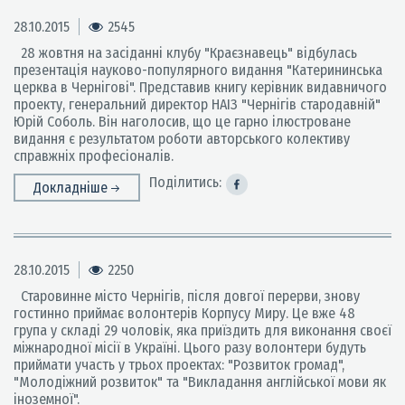
28.10.2015
2545
28 жовтня на засіданні клубу "Краєзнавець" відбулась
презентація науково-популярного видання "Катерининська
церква в Чернігові". Представив книгу керівник видавничого
проекту, генеральний директор НАІЗ "Чернігів стародавній"
Юрій Соболь. Він наголосив, що це гарно ілюстроване
видання є результатом роботи авторського колективу
справжніх професіоналів.
Поділитись:
Докладніше
28.10.2015
2250
Старовинне місто Чернігів, після довгої перерви, знову
гостинно приймає волонтерів Корпусу Миру. Це вже 48
група у складі 29 чоловік, яка приїздить для виконання своєї
міжнародної місії в Україні. Цього разу волонтери будуть
приймати участь у трьох проектах: "Розвиток громад",
"Молодіжний розвиток" та "Викладання англійської мови як
іноземної".