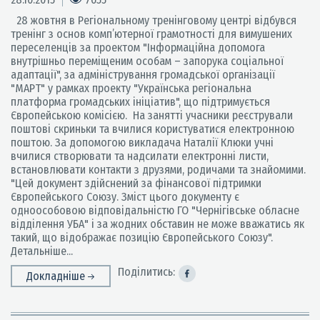
28 жовтня в Регіональному тренінговому центрі відбувся
тренінг з основ комп’ютерної грамотності для вимушених
переселенців за проектом "Інформаційна допомога
внутрішньо переміщеним особам – запорука соціальної
адаптації", за адміністрування громадської організації
"МАРТ" у рамках проекту "Українська регіональна
платформа громадських ініціатив", що підтримується
Європейською комісією. На занятті учасники реєстрували
поштові скриньки та вчилися користуватися електронною
поштою. За допомогою викладача Наталії Клюки учні
вчилися створювати та надсилати електронні листи,
встановлювати контакти з друзями, родичами та знайомими.
"Цей документ здійснений за фінансової підтримки
Європейського Союзу. Зміст цього документу є
одноособовою відповідальністю ГО "Чернігівське обласне
відділення УБА" і за жодних обставин не може вважатись як
такий, що відображає позицію Європейського Союзу".
Детальніше...
Поділитись:
Докладніше