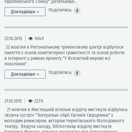
Європейського Союзу". Детальніше...
Поділитись:
Докладніше
22.10.2015
1049
22 жовтня в Регіональному тренінговому центрі відбулося
заняття з основ комп'ютерної грамотності та основ роботи
в інтернеті у рамках проекту "У Всесвітній мережі всі
покоління".
Поділитись:
Докладніше
21.10.2015
2270
21 жовтня в Мистецькій вітальні відділу мистецтв відбулась
творча зустріч "Театральні обрії Євгенія Сидоренка" з
молодим режисером, актором Чернігівського Молодіжного
театру. Ведуча заходу, бібліотекар відділу мистецтв
Катерина Мехеда, коротко розповіла про талановитого