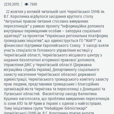
22.10.2015
7661
22 жовтня у великій читальній залі Чернігівської ОУНБ ім.
В.Г. Короленка відбулося засідання круглого столу
"Актуальні правові питання стосовно вимушених
переселенців" у рамках проекту "Інформаційна допомога
внутрішньо переміщеним особам – запорука соціальної
адаптації" за проектом "Українська регіональна платформа
громадських ініціатив", що адмініструється ГО "МАРТ" за
фінансової підтримки Європейського Союзу. У заході взяли
участь спеціалісти Головного управління юстиції у
Чернігівській області, Чернігівського місцевого центру з
надання безоплатної вторинної правової допомоги,
Управління ДМС у Чернігівській області (Державна
міграційна служба України), Департаменту соціального
захисту населення Чернігівської обласної державної
адміністрації, Чернігівського громадського комітету захисту
прав людини, представники громадських і благодійних
організацій міста Чернігова та переселенці з Донецької та
Луганської областей. Фасилітатор заходу Валентина
Куценко наголосила, що проблема вимушених переселенців
із зони АТО та АР Крим в Україні є однією з найгостріших.
Тому ініціативна група "Небайдужі бібліотекарі"
Чернігівської ОУНБ ім. В.Г. Короленка прагне надати