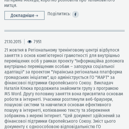
митця.
Поділитись:
Докладніше
21.10.2015
7951
21 жовтня в Регіональному тренінговому центрі відбулося
заняття з основ комп’ютерної грамотності для внутрішньо
переміщених осіб у рамках проекту "Інформаційна допомога
внутрішньо переміщеним особам – запорука соціальної
адаптації" за проектом "Українська регіональна платформа
громадських ініціатив", що адмініструється ГО "МАРТ" за
фінансової підтримки Європейського Союзу. Викладач
Наталія Клюка продовжила знайомити групу з програмою
MS Word. Другу половину заняття вона присвятила основам
роботи в інтернеті. Учасники розглянули веб-браузери,
пошукові системи та навчилися основам ефективного
пошуку в інтернеті, копіюванню тексту та збереження
зображень з мережі Інтернет. "Цей документ здійснений за
фінансової підтримки Європейського Союзу. Зміст цього
документу є одноособовою відповідальністю ГО