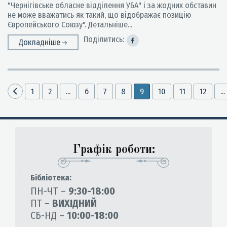
"Чернігівське обласне відділення УБА" і за жодних обставин
не може вважатись як такий, що відображає позицію
Європейського Союзу". Детальніше...
Поділитись:
Докладніше
1
2
...
6
7
8
9
10
11
12
...
Графік роботи:
Бiблiотека:
ПН-ЧТ –
9:30-18:00
ПТ –
ВИХІДНИЙ
СБ-НД –
10:00-18:00