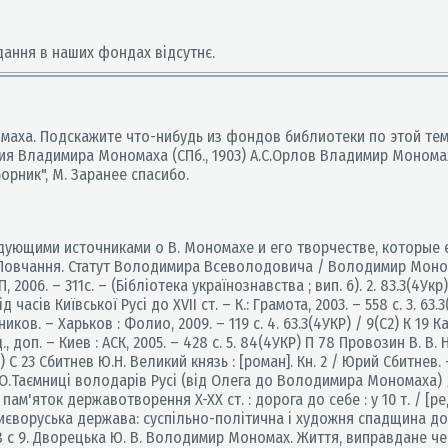
дання в наших фондах відсутнє.
маха. Подскажите что-нибудь из фондов библиотеки по этой тем
ия Владимира Мономаха (СПб., 1903) А.С.Орлов Владимир Монома
рник", М. Заранее спасибо.
ующими источниками о В. Мономахе и его творчестве, которые ес
овчання. Статут Володимира Всеволодовича / Володимир Мономах 
, 2006. – 311с. – (Бібліотека українознавства ; вип. 6). 2. 83.3(4Ук
д часів Київської Русі до ХVІІ ст. – К.: Грамота, 2003. – 558 с. 3. 6
ов. – Харьков : Фолио, 2009. – 119 с. 4. 63.3(4УКР) / 9(С2) К 19
д., доп. – Киев : АСК, 2005. – 428 с. 5. 84(4УКР) П 78 Провозин В.
С) С 23 Сбитнев Ю.Н. Великий князь : [роман]. Кн. 2 / Юрий Сбитнев. 
 О.Таємниці володарів Русі (від Олега до Володимира Мономаха) / О.
пам'яток державотворення X-XX ст. : дорога до себе : у 10 т. / [редк
 Києворуська держава: суспільно-політична і художня спадщина доби
438 с 9. Дворецька Ю. В. Володимир Мономах. Життя, виправдане 