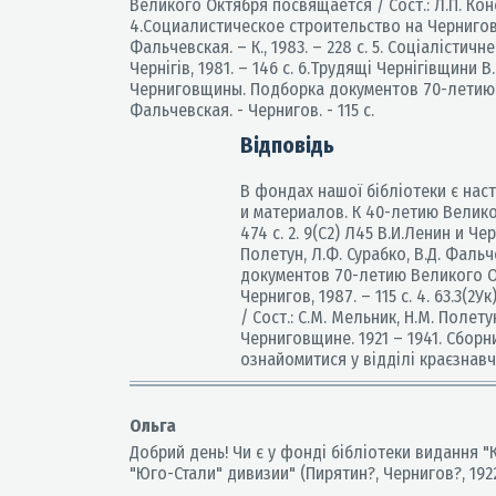
Великого Октября посвящается / Сост.: Л.П. Конов
4.Социалистическое строительство на Черниговщ
Фальчевская. – К., 1983. – 228 с. 5. Соціалістичн
Чернігів, 1981. – 146 с. 6.Трудящі Чернігівщини В.
Черниговщины. Подборка документов 70-летию Вел
Фальчевская. - Чернигов. - 115 с.
Відповідь
В фондах нашої бібліотеки є наст
и материалов. К 40-летию Великой
474 с. 2. 9(С2) Л45 В.И.Ленин и 
Полетун, Л.Ф. Сурабко, В.Д. Фальч
документов 70-летию Великого Окт
Чернигов, 1987. – 115 с. 4. 63.3(
/ Сост.: С.М. Мельник, Н.М. Полету
Черниговщине. 1921 – 1941. Сборни
ознайомитися у відділі краєзнавч
Ольга
Добрий день! Чи є у фонді бібліотеки видання
"Юго-Стали" дивизии" (Пирятин?, Чернигов?, 192