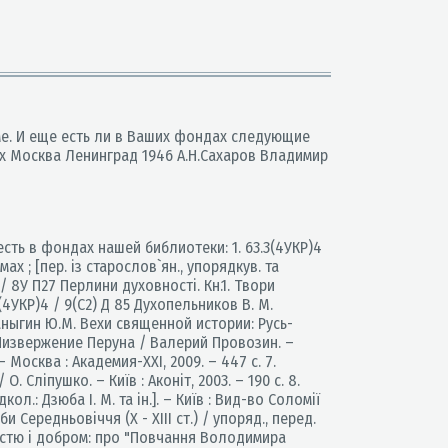
е. И еще есть ли в Ваших фондах следующие
х Москва Ленинград 1946 А.Н.Сахаров Владимир
ть в фондах нашей библиотеки: 1. 63.3(4УКР)4
; [пер. із старослов`ян., упорядкув. та
р)/ 8У П27 Перлини духовності. Кн.1. Твори
3.3(4УКР)4 / 9(С2) Д 85 Духопельников В. М.
 Каныгин Ю.М. Вехи священной истории: Русь-
 В. Низвержение Перуна / Валерий Провозин. –
– Москва : Академия-XXI, 2009. – 447 с. 7.
 Сліпушко. – Київ : Аконіт, 2003. – 190 с. 8.
ол.: Дзюба І. М. та ін.]. – Київ : Вид-во Соломії
 Середньовіччя (Х - XIII ст.) / упоряд., перед.
честю і добром: про "Повчання Володимира