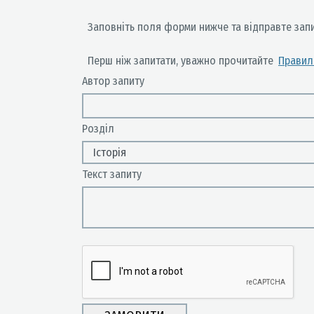
Заповнiть поля форми нижче та вiдправте запит
Перш нiж запитати, уважно прочитайте
Правил
Автор запиту
Розділ
Текст запиту