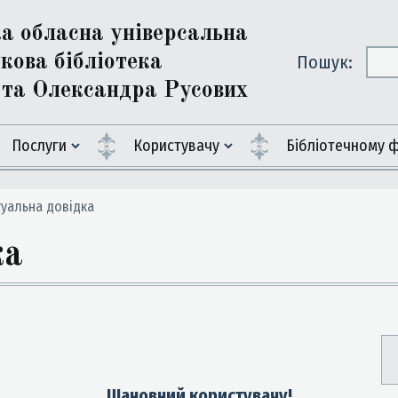
ка обласна універсальна
кова бібліотека
Пошук:
ї та Олександра Русових
Послуги
Користувачу
Бiблiотечному 
уальна довiдка
ка
Шановний користувачу!