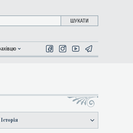
ШУКАТИ
фахiвцю
Історія