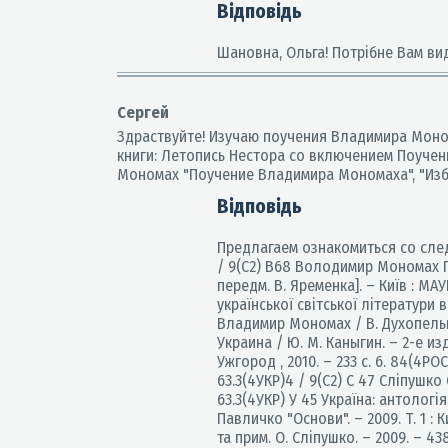
Відповідь
Шановна, Ольга! Потрібне Вам ви
Сергей
Здраствуйте! Изучаю поучения Владимира Моно
книги: Летопись Нестора со включением Поучен
Мономах "Поучение Владимира Мономаха", "Избо
Відповідь
Предлагаем ознакомиться со след
/ 9(С2) В68 Володимир Мономах П
передм. В. Яременка]. – Київ : МАУП
української світської літератури ві
Владимир Мономах / В. Духопельник
Украина / Ю. М. Каныгин. – 2-е из
Ужгород , 2010. – 233 с. 6. 84(4РО
63.3(4УКР)4 / 9(С2) С 47 Сліпушко
63.3(4УКР) У 45 Україна: антологія 
Павличко "Основи". – 2009. Т. 1 :
та прим. О. Сліпушко. – 2009. – 