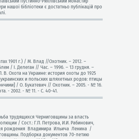
олаївський Пустинно-Рихлівський монастир
ури нашої бібліотеки є достатньо публікацій про
лі.
 1901 г.) / М. Влад //Охотник. – 2012. –
ем / І. Делеган // Час. – 1996. – 13 грудня. –
е П. В. Охота на Украине: история охоты до 1925
ке украинских и польских шляхетных родов: птицы
ончими] / О. Букатевич // Охотник. – 2005. - № 16.
 - 2002. - № 11. - С. 40-41.
 Борьба трудящихся Черниговщины за власть
юции / Сост.: Г.П. Петрова, И.И. Рабинович,
со дня рождения Владимира Ильича Ленина /
ерниговщины. Подборка документов 70-летию