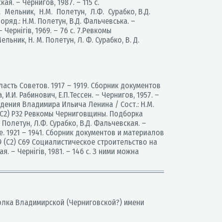
ая. – Чернигов, 1987. – 115 с.
. Мельник, Н.М. Полетун, Л.Ф. Сурабко, В.Д.
поряд.: Н.М. Полетун, В.Д. Фальчевська. –
– Чернігів, 1969. – 76 с. 7.Ревкомы
ник, Н. М. Полетун, Л. Ф. Сурабко, В. Д.
ласть Советов. 1917 – 1919. Сборник документов
.И. Рабинович, Е.П.Тессен. – Чернигов, 1957. –
ждения Владимира Ильича Ленина / Сост.: Н.М.
 9 (С2) Р32 Ревкомы Черниговщины. Подборка
Полетун, Л.Ф. Сурабко, В.Д. Фальчевская. –
не. 1921 – 1941. Сборник документов и материалов
 5. 9 (С2) С69 Социалистическое строительство на
. – Чернігів, 1981. – 146 с. З ними можна
полка Владимирской (Черниговской?) имени