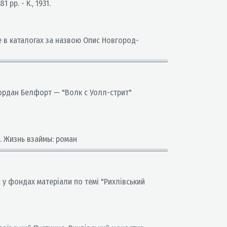
рр. - К., 1931.
е в каталогах за назвою Опис Новгород-
Джордан Белфорт — "Волк с Уолл-стрит"
М. Жизнь взаймы: роман
є у фондах матеріали по темі "Рихлівський