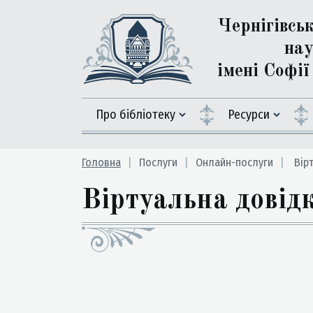
Чернігівсь
нау
імені Софі
Про бібліотеку
Ресурси
Головна
Послуги
Онлайн-послуги
Вiрт
Вiртуальна довiд