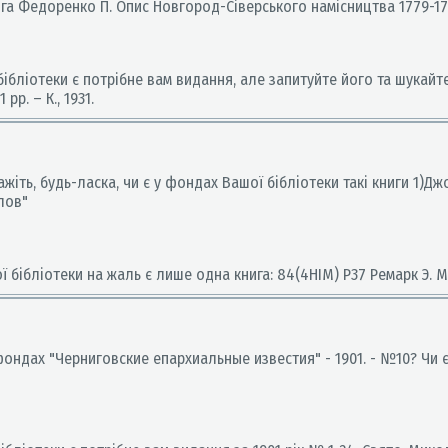
ига Федоренко П. Опис Новгород-Сіверського намісництва 1779-1781 
бібліотеки є потрібне вам видання, але запитуйте його та шукайт
рр. – К., 1931.
ажіть, будь-ласка, чи є у фондах Вашої бібліотеки такі книги 1)
лов"
 бібліотеки на жаль є лише одна книга: 84(4НІМ) Р37 Ремарк Э. 
 фондах "Черниговские епархиальные известия" - 1901. - №10? Чи 