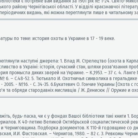
ібліотеки є потрібне вам видання за 1901 рік № 1-24. Свято-Мик
кого району Чернігівської області. У відділі краєзнавчої літерат
 періодичних видань, які можна переглянути лише в читальному за
туры по теме: история охоты в Украине в 17 - 19 веке.
лянути наступні джерела: 1. Влад М. Стрелецтво (охота в Карпатах
исливство в Україні: історія, сучасний стан, шляхи розв'язання пробл
История промысла диких зверей на Украине. – К.,1953. – 37 с. 4. Ланг
– № 6. – С.48-52. 5. Тютькало И. Охотничья символика в геральди
 - 2005. - №16. - С. 34-35. 6.Букатевич О. Гончие Украины [Охота с г
'я та обряди стародавніх мисливців / Ж. Денисюк // Оружие и охота.
ажіть, будь-ласка, чи є у фондах Вашої бібліотеки такі книги 1.
ериалов. К 40-летию Великой Октябрьской социалистической револ
.Ленин и Черниговщина. Подборка документов. К 110-й годовщине 
вская, И.И. Фастовская. – Чернигов, 1980. – 82 с. 3. Ревкомы Ч