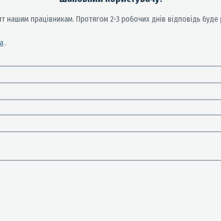
 нашим працiвникам. Протягом 2-3 робочих днів вiдповiдь буде 
а
.