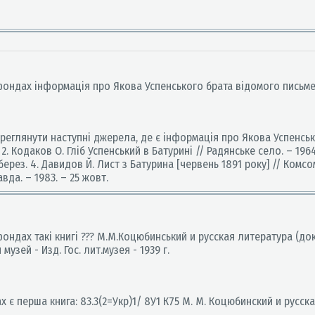
 фондах інформація про Якова Успенського брата відомого письме
еглянути наступні джерела, де є інформація про Якова Успенськог
. 2. Кодаков О. Гліб Успенський в Батурині // Радянське село. – 196
берез. 4. Давидов Й. Лист з Батурина [червень 1891 року] // Комсом
вда. – 1983. – 25 жовт.
 фондах такі книгі ??? М.М.Коцюбинський и русская литература (до
зей - Изд. Гос. лит.музея - 1939 г.
 є перша книга: 83.3(2=Укр)1/ 8У1 К75 М. М. Коцюбинский и русска