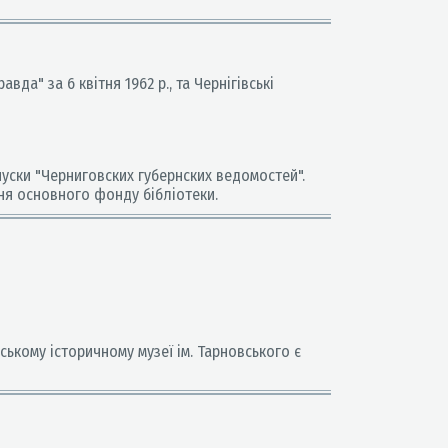
вда" за 6 квітня 1962 р., та Чернігівські
пуски "Черниговских губернских ведомостей".
ння основного фонду бібліотеки.
ському історичному музеї ім. Тарновського є