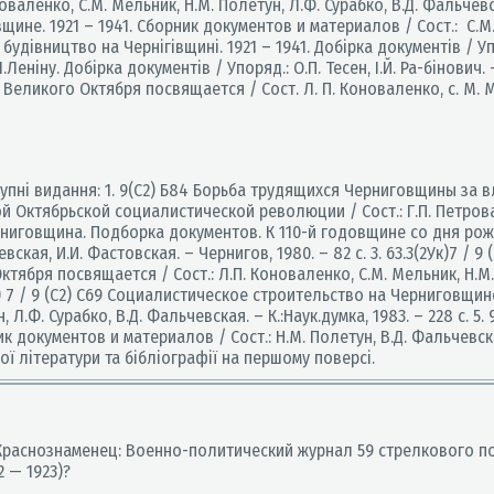
аленко, С.М. Мельник, Н.М. Полетун, Л.Ф. Сурабко, В.Д. Фальчевск
ине. 1921 – 1941. Сборник документов и материалов / Сост.: С.М
е будівництво на Чернігівщині. 1921 – 1941. Добірка документів / У
І.Леніну. Добірка документів / Упоряд.: О.П. Тесен, І.Й. Ра-бінович. 
икого Октября посвящается / Сост. Л. П. Коноваленко, с. М. Мель
упні видання: 1. 9(С2) Б84 Борьба трудящихся Черниговщины за в
 Октябрьской социалистической революции / Сост.: Г.П. Петрова, И
Черниговщина. Подборка документов. К 110-й годовщине со дня ро
евская, И.И. Фастовская. – Чернигов, 1980. – 82 с. 3. 63.3(2Ук)7 /
ября посвящается / Сост.: Л.П. Коноваленко, С.М. Мельник, Н.М. 
2Ук) 7 / 9 (С2) С69 Социалистическое строительство на Черниговщи
н, Л.Ф. Сурабко, В.Д. Фальчевская. – К.:Наук.думка, 1983. – 228 с.
к документов и материалов / Сост.: Н.М. Полетун, В.Д. Фальчевская
ої літератури та бібліографії на першому поверсі.
 "Краснознаменец: Военно-политический журнал 59 стрелкового 
2 — 1923)?