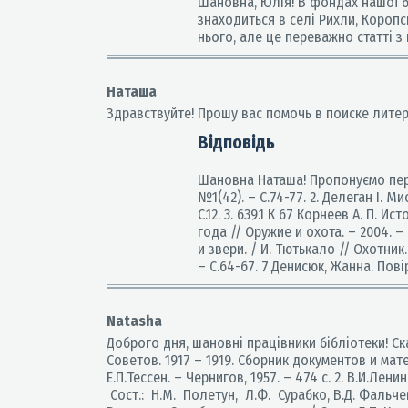
Шановна, Юлія! В фондах нашої б
знаходиться в селі Рихли, Коропсь
нього, але це переважно статті з
Наташа
Здравствуйте! Прошу вас помочь в поиске литера
Відповідь
Шановна Наташа! Пропонуємо перег
№1(42). – С.74-77. 2. Делеган І. М
С.12. 3. 639.1 К 67 Корнеев А. П. 
года // Оружие и охота. – 2004. 
и звери. / И. Тютькало // Охотник.
– С.64-67. 7.Денисюк, Жанна. Повір
Natasha
Доброго дня, шановні працівники бібліотеки! Ск
Советов. 1917 – 1919. Сборник документов и мат
Е.П.Тессен. – Чернигов, 1957. – 474 с. 2. В.И
Сост.: Н.М. Полетун, Л.Ф. Сурабко, В.Д. Фальче