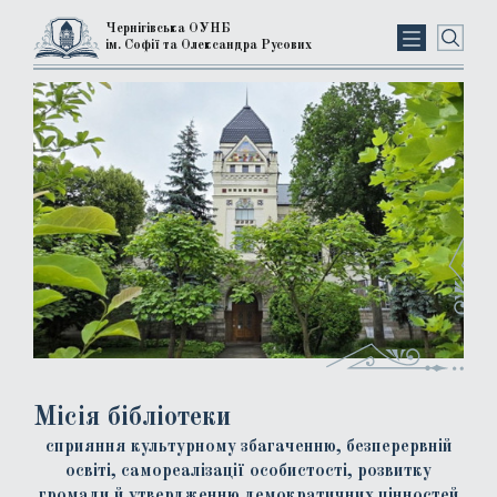
Чернігівська ОУНБ
ім. Софії та Олександра Русових
Місія бібліотеки
сприяння культурному збагаченню, безперервній
освіті, самореалізації особистості, розвитку
громади й утвердженню демократичних цінностей