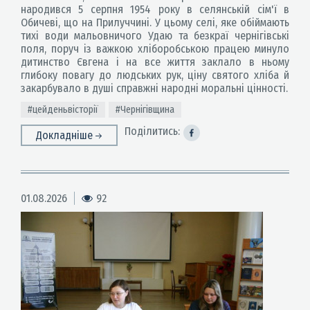
народився 5 серпня 1954 року в селянській сім'ї в
Обичеві, що на Прилуччині. У цьому селі, яке обіймають
тихі води мальовничого Удаю та безкраї чернігівські
поля, поруч із важкою хліборобською працею минуло
дитинство Євгена і на все життя заклало в ньому
глибоку повагу до людських рук, ціну святого хліба й
закарбувало в душі справжні народні моральні цінності.
#цейденьвісторії
#Чернігівщина
Поділитись:
Докладніше
01.08.2026
92