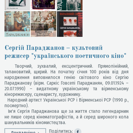
Сергій Параджанов – культовий
режисер "українського поетичного кіно"
Творчий, зухвалий, ексцентричний. Прямолінійний,
талановитий, щирий. На початку січня 100 років від дня
народження виповнилося генію світового кіно Сергію
Параджанову (вірм. Саркіс Говсепі Параджанян, 09.01.1924 –
20.07.1990) – видатному українському та вірменському
кінорежисеру, сценаристу, художнику.
Народний артист Української РСР і Вірменської РСР (1990 р.,
посмертно).
Ім'я Сергія Параджанова ще за життя стало легендарним
не лише серед кінематографістів, а й серед широкого кола
шанувальників кіномистецтва.
Поділитись:
Докладніше