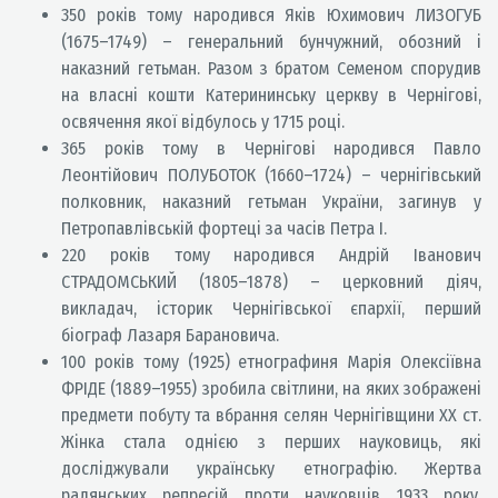
350 років тому народився Яків Юхимович ЛИЗОГУБ
(1675–1749) – генеральний бунчужний, обозний і
наказний гетьман. Разом з братом Семеном спорудив
на власні кошти Катерининську церкву в Чернігові,
освячення якої відбулось у 1715 році.
365 років тому в Чернігові народився Павло
Леонтійович ПОЛУБОТОК (1660–1724) – чернігівський
полковник, наказний гетьман України, загинув у
Петропавлівській фортеці за часів Петра І.
220 років тому народився Андрій Іванович
СТРАДОМСЬКИЙ (1805–1878) – церковний діяч,
викладач, історик Чернігівської єпархії, перший
біограф Лазаря Барановича.
100 років тому (1925) етнографиня Марія Олексіївна
ФРІДЕ (1889–1955) зробила світлини, на яких зображені
предмети побуту та вбрання селян Чернігівщини ХХ ст.
Жінка стала однією з перших науковиць, які
досліджували українську етнографію. Жертва
радянських репресій проти науковців 1933 року.