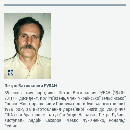
Петро Васильович РУБАН
85 років тому народився Петро Васильович РУБАН (1940–
2011) – дисидент, політв’язень, член Української Гельсінської
Спілки. Жив і працював у Прилуках, де й був заарештований
1976 року за виготовлення дерев’яної книги до 200-річчя
США із зображенням статуї Свободи. На захист Петра Рубана
виступали Андрій Сахаров, Левко Лук’яненко, Рональд
Рейган.