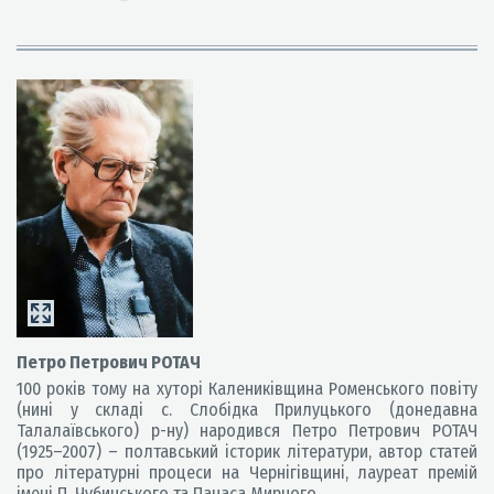
Петро Петрович РОТАЧ
100 років тому на хуторі Калениківщина Роменського повіту
(нині у складі с. Слобідка Прилуцького (донедавна
Талалаївського) р-ну) народився Петро Петрович РОТАЧ
(1925–2007) – полтавський історик літератури, автор статей
про літературні процеси на Чернігівщині, лауреат премій
імені П. Чубинського та Панаса Мирного.