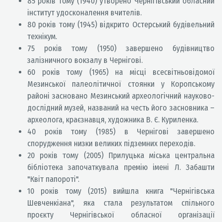
85 років тому (1940) утворено Чернігівський обласний
інститут удосконалення вчителів.
80 років тому (1945) відкрито Остерський будівельний
технікум.
75 років тому (1950) завершено будівництво
залізничного вокзалу в Чернігові.
60 років тому (1965) на місці всесвітньовідомої
Мезинської палеолітичної стоянки у Коропському
районі засновано Мезинський археологічний науково-
дослідний музей, названий на честь його засновника –
археолога, краєзнавця, художника В. Є. Куриленка.
40 років тому (1985) в Чернігові завершено
спорудження низки великих підземних переходів.
20 років тому (2005) Прилуцька міська центральна
бібліотека започаткувала премію імені Л. Забашти
"Квіт папороті".
10 років тому (2015) вийшла книга "Чернігівська
Шевченкіана", яка стала результатом спільного
проєкту Чернігівської обласної організації