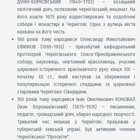
ДУНІН-БОРКОВСЬКИЙ (1640–1702) – козацький
політичний діяч, полковник чернігівський, меценат. На
його кошти 1675 року відреставровані та оздоблені
собори і монастирі в Чернігові. Одна з вулиць міста
названа на його честь.
160 років тому народився Олександр Миколайович
ЄФИМОВ (1865–1932) – призабутий кафедральний
протоієрей Чернігівського Спасо-Преображенського
собору, науковець, невтомний краєзнавець, учасник
церковно-історичного краєзнавчого руху кінця ХІХ –
початку ХХ ст., який виступав за збереження і
популяризацію історичної спадщини та церковної
старовини Чернігово-Сіверщини.
150 років тому народився Іван Омелянович КОНОВАЛ
(Іван Вороньківський) (1875–1925) – письменник,
педагог, громадський діяч, збирач народної творчості.
Тривалий час мешкав у Чернігові, працював у
губернській земській управі. Був активним членом
Чернігівської "Просвіти".