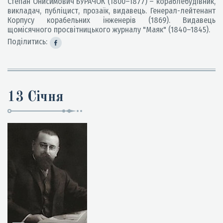
Степан Онисимович БУРАЧОК (1800–1877) – кораблебудівник,
викладач, публіцист, прозаїк, видавець. Генерал-лейтенант
Корпусу корабельних інженерів (1869). Видавець
щомісячного просвітницького журналу "Маяк" (1840–1845).
Поділитись:
13 Січня