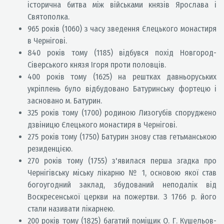
історична битва між військами князів Ярослава і
Святополка.
965 років (1060) з часу зведення Єлецького монастиря
в Чернігові.
840 років тому (1185) відбувся похід Новгород-
Сіверського князя Ігоря проти половців.
400 років тому (1625) на рештках давньоруських
укріплень було відбудовано Батуринську фортецю і
засновано м. Батурин.
325 років тому (1700) родиною Лизогубів споруджено
дзвіницю Єлецького монастиря в Чернігові.
275 років тому (1750) Батурин знову став гетьманською
резиденцією.
270 років тому (1755) з'явилася перша згадка про
Чернігівську міську лікарню № 1, основою якої став
богоугодний заклад, збудований неподалік від
Воскресенської церкви на пожертви. З 1766 р. його
стали називати лікарнею.
200 років тому (1825) багатий поміщик О. Г. Кушельов-