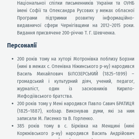
Національної спілки письменників України та ОУНБ
імені Софії та Олександра Русових у межах обласної
Програми підтримки розвитку інформаційно-
видавничої сфери Чернігівщини на 2012–2015 роки.
Видання присвячене 200-річчю Т. Г. Шевченка.
Персоналії
200 років тому на хуторі Мотронівка поблизу Борзни
(нині в межах с. Оленівка Ніжинського р-ну) народився
Василь Михайлович БІЛОЗЕРСЬКИЙ (1825–1899) –
громадський і культурний діяч, учений, педагог,
журналіст, один із засновників Кирило-
Мефодіївського братства.
200 років тому у Мені народився Павло Савич БРАТИЦЯ
(1825–1887), кобзар. Виконував думи, які за ним
записали М. Лисенко та В. Горленко.
385 років тому в с. Бірківка на Менщині (нині
Корюківського р-ну) народився Василь Андрійович