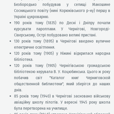
Безбородько побудував у селищі Макошине
Сосницького повіту (нині Корюківського р-ну) першу в
Україні цукроварню.
190 років тому (1835) по Десні і Дніпру почали
курсувати пароплави. У Чернігові, Новгороді-
Сіверському, Острі побудовано великі пристані.
130 років тому (1895) в Чернігові введено вуличне
електричне освітлення.
120 років тому (1905) у Ніжині відкрилася народна
бібліотека.
120 років тому (1905) Чернігівською громадською
бібліотекою керувала В. У. Коцюбинська. Цього ж року
побачив світ "Каталог книг Черниговской
общественной библиотеки", який зберігся до наших
днів.
85 років тому (1940) в Чернігові засновано військову
авіаційну школу пілотів. У вересні 1945 року школа
була перетворена на училище.