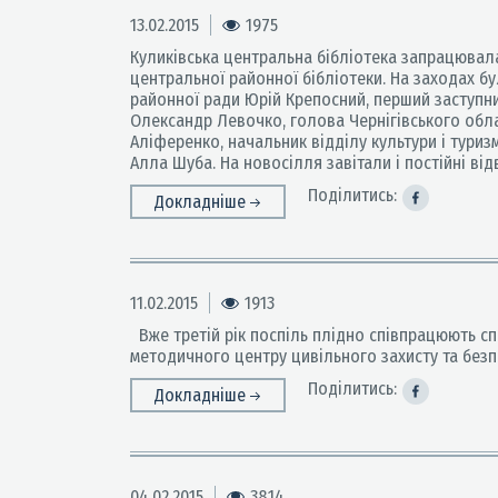
13.02.2015
1975
Куликівська центральна бібліотека запрацювал
центральної районної бібліотеки. На заходах бу
районної ради Юрій Крепосний, перший заступник
Олександр Левочко, голова Чернігівського облас
Аліференко, начальник відділу культури і туриз
Алла Шуба. На новосілля завітали і постійні від
Поділитись:
Докладніше
11.02.2015
1913
Вже третій рік поспіль плідно співпрацюють спе
методичного центру цивільного захисту та безпе
Поділитись:
Докладніше
04.02.2015
3814