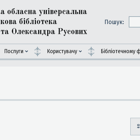
ка обласна універсальна
кова бібліотека
Пошук:
ї та Олександра Русових
Послуги
Користувачу
Бiблiотечному 
2