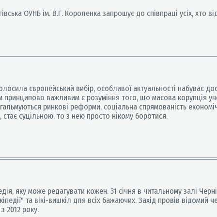
ка ОУНБ ім. В.Г. Короленка запрошує до співпраці усіх, хто від
оголосила європейський вибір, особливої актуальності набуває д
 цим принципово важливим є розуміння того, що масова корупція
і гальмуються ринкові реформи, соціальна спрямованість економі
 стає суцільною, то з нею просто нікому боротися.
я, яку може редагувати кожен. 31 січня в читальному залі Черніг
кіпедії" та вікі-вишкіл для всіх бажаючих. Захід провів відомий 
з 2012 року.