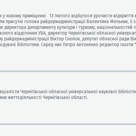
а у новому приміщенні 13 лютого відбулося урочисте відкриття
ли присутні голова райдержадміністрації Валентина Мельник, її 
 директора департаменту культури і туризму, національностей та
ного відділення УБА, директор Чернiгiвської обласної унiверсаль
му райдержадміністрації Віктор Снопок, депутат обласної ради В
відувачі бібліотеки. Серед них Петро Антоненко редактор газети "
ціалісти Чернігівської обласної універсальної наукової бібліотек
ки життєдіяльності Чернігівської області.