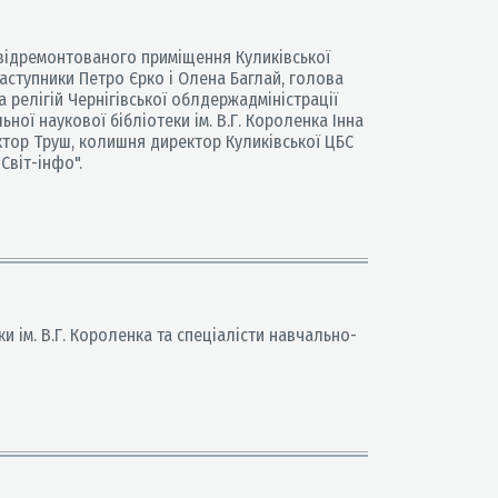
 відремонтованого приміщення Куликівської
заступники Петро Єрко і Олена Баглай, голова
 релігій Чернігівської облдержадміністрації
ної наукової бібліотеки ім. В.Г. Короленка Інна
іктор Труш, колишня директор Куликівської ЦБС
Світ-інфо".
и ім. В.Г. Короленка та спеціалісти навчально-