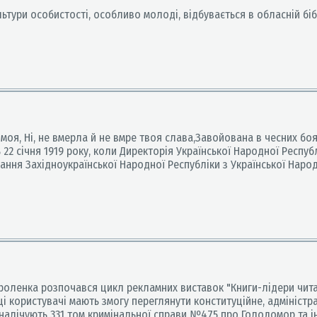
ури особистості, особливо молоді, відбувається в обласній бібл
оя, Ні, не вмерла й не вмре твоя слава,Завойована в чесних боя
 22 січня 1919 року, коли Директорія Української Народної Респуб
нання Західноукраїнської Народної Республіки з Української Нар
Короленка розпочався цикл рекламних виставок "Книги-лідери чит
і користувачі мають змогу переглянути конституційне, адміністра
 налічують 331 том кримінальної справи №475 про Голодомор та ін