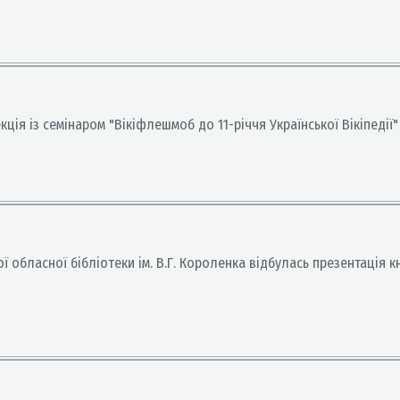
ія із семінаром "Вікіфлешмоб до 11-річчя Української Вікіпедії"
ої обласної бібліотеки ім. В.Г. Короленка відбулась презентація