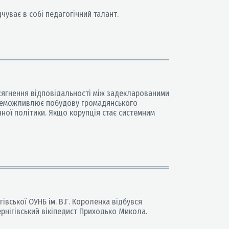
чуває в собі педагогічний талант.
осягнення відповідальності між задекларованими
 унеможливлює побудову громадянського
чної політики. Якщо корупція стає системним
івської ОУНБ ім. В.Г. Короленка відбувся
чернігівський вікіпедист Приходько Микола.