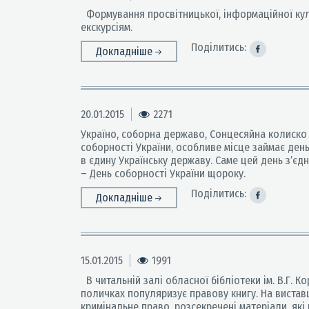
Формування просвітницької, інформаційної культ
екскурсіям.
Поділитись:
Докладніше
20.01.2015
2271
Україно, соборна державо, Сонцесяйна колиско м
соборності України, особливе місце займає день
в єдину Українську державу. Саме цей день з′єд
– День соборності України щороку.
Поділитись:
Докладніше
15.01.2015
1991
В читальній залі обласної бібліотеки ім. В.Г. 
поличках популяризує правову книгу. На виставц
кримінальне право, розсекречені матеріали, які