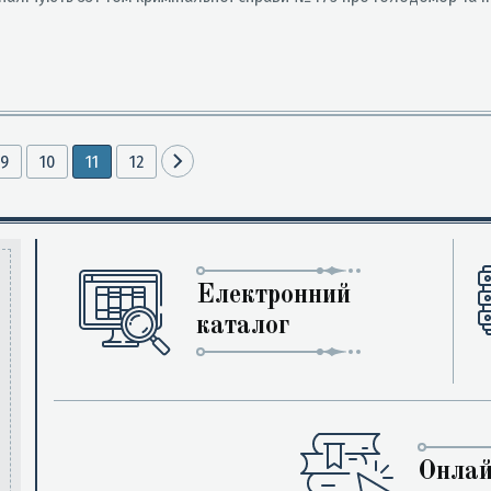
9
10
11
12
Електронний
каталог
Онлай