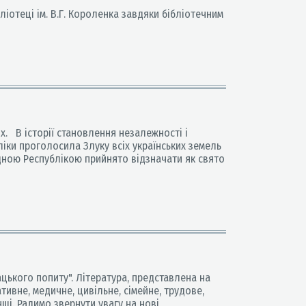
іотеці ім. В.Г. Короленка завдяки бібліотечним
х. В історії становлення незалежності і
ліки проголосила Злуку всіх українських земель
одною Республікою прийнято відзначати як свято
ацького попиту". Література, представлена на
тивне, медичне, цивільне, сімейне, трудове,
ші. Радимо звернути увагу на нові