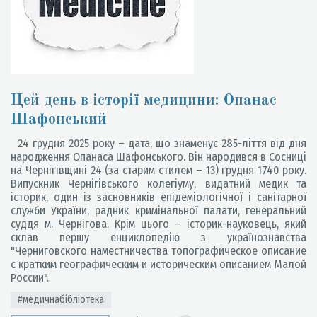
Цей день в історії медицини: Опанас
Шафонський
24 грудня 2025 року – дата, що знаменує 285-ліття від дня
народження Опанаса Шафонського. Він народився в Сосниці
на Чернігівщині 24 (за старим стилем – 13) грудня 1740 року.
Випускник Чернігівського колегіуму, видатний медик та
історик, один із засновників епідеміологічної і санітарної
служби України, радник кримінальної палати, генеральний
суддя м. Чернігова. Крім цього – історик-науковець, який
склав першу енциклопедію з українознавства
"Черниговского наместничества топографическое описание
с кратким географическим и историческим описанием Малой
России".
#медичнабібліотека