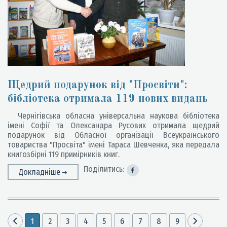
Щедрий подарунок від "Просвіти":
бібліотека отримала 119 нових видань
Чернігівська обласна універсальна наукова бібліотека
імені Софії та Олександра Русових отримала щедрий
подарунок від Обласної організації Всеукраїнського
товариства "Просвіта" імені Тараса Шевченка, яка передала
книгозбірні 119 примірників книг.
Поділитись:
Докладніше
1
2
3
4
5
6
7
8
9