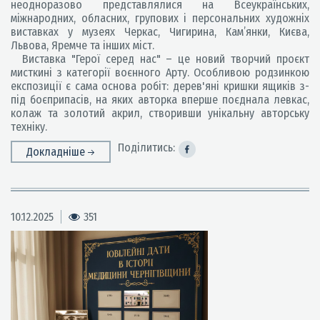
неодноразово представлялися на Всеукраїнських,
міжнародних, обласних, групових і персональних художніх
виставках у музеях Черкас, Чигирина, Кам’янки, Києва,
Львова, Яремче та інших міст.
Виставка "Герої серед нас" – це новий творчий проєкт
мисткині з категорії воєнного Арту. Особливою родзинкою
експозиції є сама основа робіт: дерев'яні кришки ящиків з-
під боєприпасів, на яких авторка вперше поєднала левкас,
колаж та золотий акрил, створивши унікальну авторську
техніку.
Поділитись:
Докладніше
10.12.2025
351