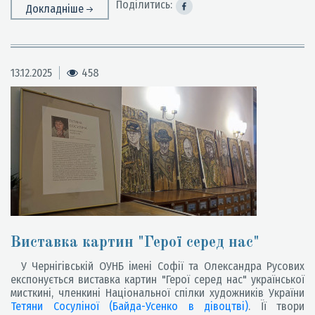
Поділитись:
Докладніше
13.12.2025
458
Виставка картин "Герої серед нас"
У Чернігівській ОУНБ імені Софії та Олександра Русових
експонується виставка картин "Герої серед нас" української
мисткині, членкині Національної спілки художників України
Тетяни Сосуліної (Байда-Усенко в дівоцтві)
. Її твори