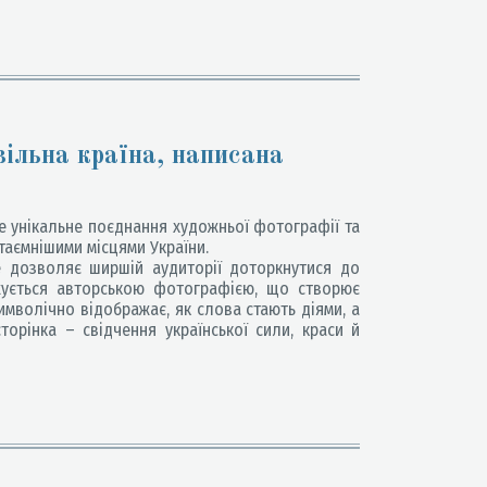
вільна країна, написана
е унікальне поєднання художньої фотографії та
таємнішими місцями України.
е дозволяє ширшій аудиторії доторкнутися до
жується авторською фотографією, що створює
имволічно відображає, як слова стають діями, а
орінка – свідчення української сили, краси й