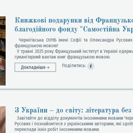
Книжкові подарунки від Французьког
благодійного фонду "Самостійна Ук
Чернігівська ОУНБ імені Софії та Олександра Русови
французькою мовою!
У травні 2025 року Французький інститут в Україні одерж
гуманітарний вантаж книг французькою мовою.
Поділитись:
Докладніше
З України – до світу: література без
Завітайте до відділу документів іноземними мовами Черні
Русових і познайомтеся з українськими авторами, які здоб
переклади їхніх робіт іноземними мовами.