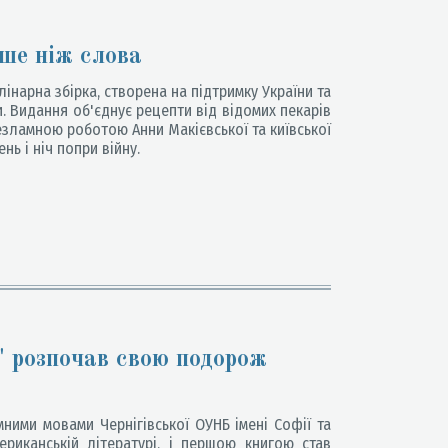
ьше ніж слова
інарна збірка, створена на підтримку України та
и. Видання об'єднує рецепти від відомих пекарів
 незламною роботою Анни Макієвської та київської
нь і ніч попри війну.
" розпочав свою подорож
мними мовами Чернігівської ОУНБ імені Софії та
ериканській літературі, і першою книгою став