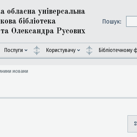
ка обласна універсальна
кова бібліотека
Пошук:
ї та Олександра Русових
Послуги
Користувачу
Бiблiотечному 
емними мовами
2