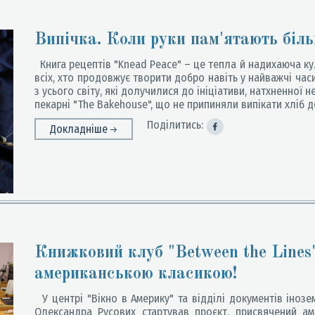
Випічка. Коли руки пам'ятають біл
Книга рецептів "Knead Peace" – це тепла й надихаюча кул
всіх, хто продовжує творити добро навіть у найважчі час
з усього світу, які долучилися до ініціативи, натхненної
пекарні "The Bakehouse", що не припиняли випікати хліб де
Поділитись:
Докладніше
Книжковий клуб "Between the Lines
американською класикою!
У центрі "Вікно в Америку" та відділі документів інозе
Олександра Русових стартував проєкт, присвячений ам