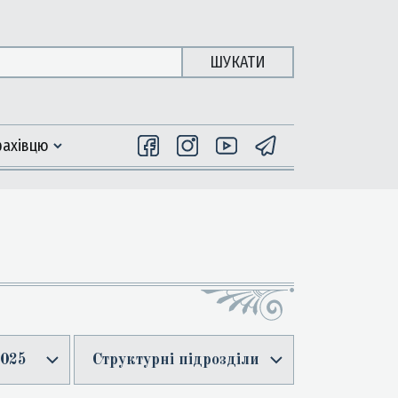
ШУКАТИ
фахiвцю
025
Структурні підрозділи