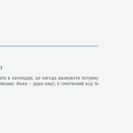
ю
ата в календарі, це нагода вшанувати потужну
письмо. Мова – душа нації, її генетичний код та