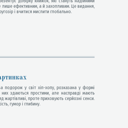
зентує добірку книжок, які стануть надійними
е лише ефективним, а й захопливим. Це видання,
гозір і вчитися мислити глобально.
картинках
 подорож у світ хіп-хопу, розказана у формі
з них здаються простими, але насправді мають
яд жартівливі, проте приховують серйозні сенси.
сть, гумор і глибину.