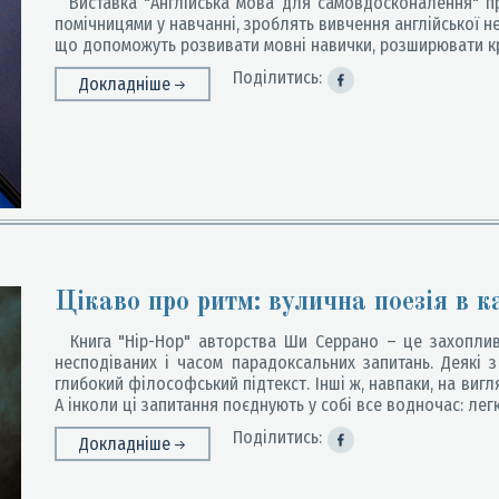
Виставка "Англійська мова для самовдосконалення" пре
помічницями у навчанні, зроблять вивчення англійської н
що допоможуть розвивати мовні навички, розширювати кру
Поділитись:
Докладніше
Цікаво про ритм: вулична поезія в 
Книга "Hip-Hop" авторства Ши Серрано – це захоплива
несподіваних і часом парадоксальних запитань. Деякі 
глибокий філософський підтекст. Інші ж, навпаки, на вигл
А інколи ці запитання поєднують у собі все водночас: легкі
Поділитись:
Докладніше