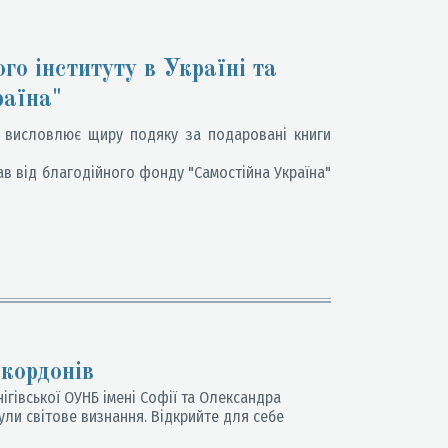
о інституту в Україні та
раїна"
х висловлює щиру подяку за подаровані книги
ав від благодійного фонду "Самостійна Україна"
 кордонів
гівської ОУНБ імені Софії та Олександра
ули світове визнання. Відкрийте для себе