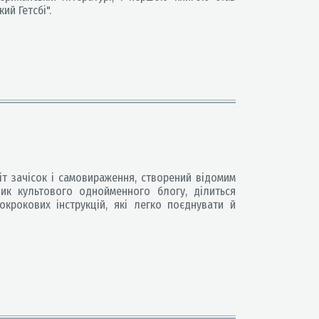
й Гетсбі".
іт зачісок і самовираження, створений відомим
ник культового однойменного блогу, ділиться
окрокових інструкцій, які легко поєднувати й