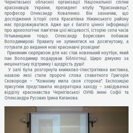
Чернігівської обласної організації Національної спілки
краєзнавців України, президент клубу "Краєзнавець",
професор Олександр Коваленко. Він зазначив, що
дослідження історії села Красилівка Ніжинського району
має продовжуватися. Адже ще є багато цінної інформації
про археологічні пам'ятки цієї місцевості, історію села часів
Гетьманщини тощо. Олександр Борисович побажав
Володимирові Правилу не зупинятися на досягнутому, а
готувати до видання нові краєзнавчі розвідки!
Приємним сюрпризом для нас став новенький ноутбук, який
пан Володимир подарував бібліотеці. Щиро дякуємо за
меценатську підтримку і щедрість душі!
У залі була розгорнута книжково-ілюстративна виставка,
назвою якої стали пророчі слова славетного Григорія
Сковороди – "Кожному мила своя сторона". Експозицію
присутнім представила модераторка заходу – завідувачка
відділу краєзнавства Чернігівської ОУНБ імені Софії та
Олександра Русових Ірина Каганова.