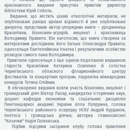
краєзнавчого видання присутніх привітав директор
бібліотеки Юрій Соболь.
Видання, що містить цікаві етнологічні матеріали, не
опубліковані раніше архівні відомості й уже опубліковані
джерела, представив автор-упорядник книги – уродженець
Красилівки, бізнесмен-аграрій, меценат і краєзнавець
Володимир Правило. Він наголосив, що книга створена за
матеріалами досліджень його батька Олександра Правила,
односельця Пантелеймона Ігнатка і результатами особистих
розвідок самого пана Володимира.
Привітали односельця з іще однією подоланою вершиною
староста Красилівки Катерина Осипенко й солістка
Чернігівського обласного філармонійного центру
фестивалів та концертних програм, лауреатка міжнародних
конкурсів Тетяна Олійник.
В обговоренні видання взяли участь бізнесмен, меценат і
громадський діяч Віктор Лазар, кандидатка історичних наук,
доцент кафедри економіки та соціальних дисциплін
Пенітенціарної академії України Алла Попружна, голова
Чернігівського районного осередку НСКУ Андрій Курданов,
поетеса і громадська діячка, авторка славнозвісної
"Козачки" Надія Галковська.
Підбив підсумки засідання клубу голова правління