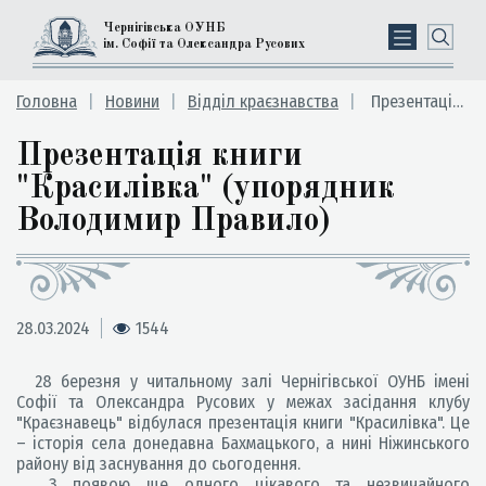
Чернігівська ОУНБ
ім. Софії та Олександра Русових
Головна
Новини
Відділ краєзнавства
Презентація книги "Красилівка" (упорядник Володимир Правило)
Презентація книги
"Красилівка" (упорядник
Володимир Правило)
28.03.2024
1544
28 березня у читальному залі Чернігівської ОУНБ імені
Софії та Олександра Русових у межах засідання клубу
"Краєзнавець" відбулася презентація книги "Красилівка". Це
– історія села донедавна Бахмацького, а нині Ніжинського
району від заснування до сьогодення.
З появою ще одного цікавого та незвичайного