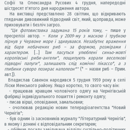
Софії та Олександра Русових 4 грудня, напередодні
шістдесят п'ятого дня народження автора.
На виставці представлено 28 світлин, що відкривають
глядачам дивовижний підводний світ, який, щоправда, може
приховувати і безліч загроз.
"Ця фотовиставка задумана 15 років тому,
– пише у
пресрелізі автор. –
Коли у 2009-му з маскою і трубкою
пірнув у Червоне море і здивувався. Незабутнє враження
від барв небачених риб – за формою, розмірами і
характером.
[…]
Там пасуться улюблені синьо-жовті
королівські риби-ангели*, пощипують корали веселкові
підводні папуги*, залишають слід комічні пікассо*, а з
глибини суворо позирає наполеон*"
(* – назви риб – Прим.
авт.]).
Владислав Савенок народився 5 грудня 1959 року в селі
Ліски Менського району. Якщо коротко, то свого часу він:
- працював кравцем чоловічого одягу на Чернігівській
фабриці індивідуального пошиття і ремонту одягу;
- писав вірші, оповідання, замальовки;
- очолював редакцію новин телерадіоагентства "Новий
Чернігів";
- був одним із засновників журналу "Літературний Чернігів",
в якому і донині є відповідальним секретарем;
- обіймав посаду завідувача відділу суспільно-політичних