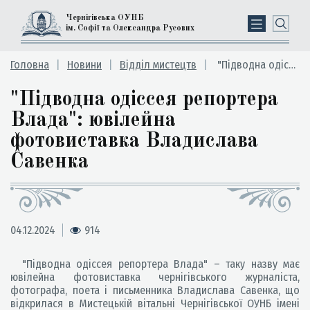
Чернігівська ОУНБ
ім. Софії та Олександра Русових
Головна
Новини
Відділ мистецтв
"Підводна одіссея репортера Влада": ювілейна фотовиставка Владислава Савенка
"Підводна одіссея репортера
Влада": ювілейна
фотовиставка Владислава
Савенка
04.12.2024
914
"Підводна одіссея репортера Влада" – таку назву має
ювілейна фотовиставка чернігівського журналіста,
фотографа, поета і письменника Владислава Савенка, що
відкрилася в Мистецькій вітальні Чернігівської ОУНБ імені