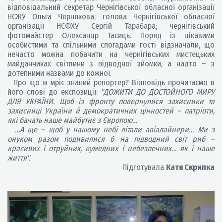
відповідальний секретар Чернігівської обласної організації
НСЖУ Ольга Чернякова; голова Чернігівської обласної
організації НСФХУ Сергій Тарабара; чернігівський
фотомайстер Олександр Тасиць. Поряд із цікавими
особистими та спільними спогадами гості відзначали, що
нечасто можна побачити на чернігівських мистецьких
майданчиках світлини з підводної зйомки, а надто – з
дотепними назвами до кожної.
Про що ж мріє знаний репортер? Відповідь прочитаємо в
його слові до експозиції:
"ДОЖИТИ ДО ДОСТОЙНОГО МИРУ
ДЛЯ УКРАЇНИ. Щоб із фронту повернулися захисники та
захисниці України й демократичних цінностей – патріоти,
які бачать наше майбутнє з Європою…
…А ще – щоб у нашому небі літали авіалайнери… Ми з
онуком разом подивилися б на підводний світ риб –
красивих і отруйних, кумедних і небезпечних… як і наше
життя".
Підготувала
Катя Скрипка