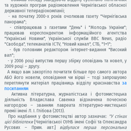
та художніх програм радіомовлення Чернігівської обласної
державної телерадіокомпанії;
- на початку 2000-х років очолював газету "Чернігівська
панорама";
- співпрацював з газетами "День" і "Молодь України";
працював кореспондентом інформаційного агентства
"Українські Новини", Української служби BBC News, радіо
"Свобода", телеканалів ICTV, "Новий канал", СТБ, "1+1";
- був головним редактором інтернет-видання "Високий
вал";
- у 2006 році випустив першу збірку оповідань та новел, у
2009 році – другу.
А якщо вам закортіло почитати більше про самого автора
АБО його новели, оповідання чи вірші – тоді запрошуємо
переглянути матеріал працівниць відділу краєзнавства
за
посиланням
Активна літературна, журналістська і фотомистецька
діяльність Владислава Савенка відзначена почесною
нагородою – званням лавреата літературно-мистецької
премії імені Л. І. Глібова (2013).
Про надбання у фотомистецтві автор зазначає:
"У стінах
цієї бібліотеки
[Чернігівської ОУНБ імені Софії та Олександра
Русових – Прим. авт.]
відбулася перша персональна