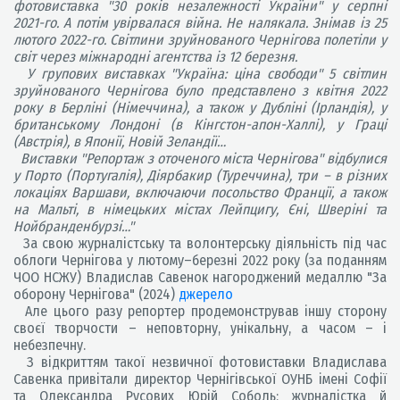
фотовиставка "30 років незалежності України" у серпні
2021-го. А потім увірвалася війна. Не налякала. Знімав із 25
лютого 2022-го. Світлини зруйнованого Чернігова полетіли у
світ через міжнародні агентства із 12 березня.
У групових виставках "Україна: ціна свободи" 5 світлин
зруйнованого Чернігова було представлено з квітня 2022
року в Берліні (Німеччина), а також у Дубліні (Ірландія), у
британському Лондоні (в Кінгстон-апон-Халлі), у Граці
(Австрія), в Японії, Новій Зеландії…
Виставки "Репортаж з оточеного міста Чернігова" відбулися
у Порто (Португалія), Діярбакир (Туреччина), три – в різних
локаціях Варшави, включаючи посольство Франції, а також
на Мальті, в німецьких містах Лейпцигу, Єні, Шверіні та
Нойбранденбурзі…"
За свою журналістську та волонтерську діяльність під час
облоги Чернігова у лютому–березні 2022 року (за поданням
ЧОО НСЖУ) Владислав Савенок нагороджений медаллю "За
оборону Чернігова" (2024)
джерело
Але цього разу репортер продемонстрував іншу сторону
своєї творчости – неповторну, унікальну, а часом – і
небезпечну.
З відкриттям такої незвичної фотовиставки Владислава
Савенка привітали директор Чернігівської ОУНБ імені Софії
та Олександра Русових Юрій Соболь; журналістка й