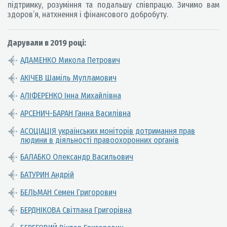
підтримку, розуміння та подальшу співпрацю. Зичимо вам
здоров’я, натхнення і фінансового добробуту.
Дарували в 2019 році:
АДАМЕНКО Микола Петрович
АКІЧЕВ Шаміль Мулламович
АЛІФЕРЕНКО Інна Михайлівна
АРСЕНИЧ-БАРАН Ганна Василівна
АСОЦІАЦІЯ українських моніторів дотримання прав
людини в діяльності правоохоронних органів
БАЛАБКО Олександр Васильович
БАТУРИН Андрій
БЕЛЬМАН Семен Григорович
БЕРДНІКОВА Світлана Григорівна