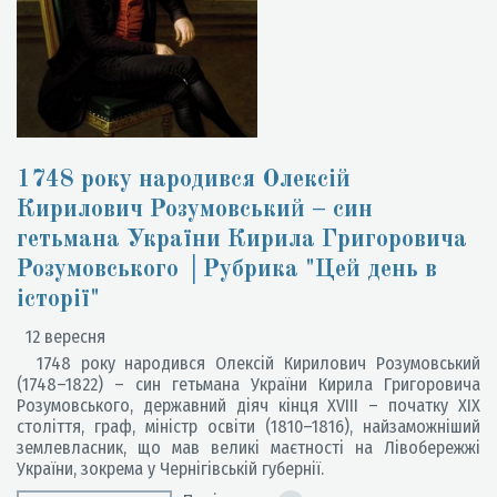
1748 року народився Олексій
Кирилович Розумовський – син
гетьмана України Кирила Григоровича
Розумовського │Рубрика "Цей день в
історії"
12 вересня
1748 року народився Олексій Кирилович Розумовський
(1748–1822) – син гетьмана України Кирила Григоровича
Розумовського, державний діяч кінця ХVІІІ – початку ХІХ
століття, граф, міністр освіти (1810–1816), найзаможніший
землевласник, що мав великі маєтності на Лівобережжі
України, зокрема у Чернігівській губернії.