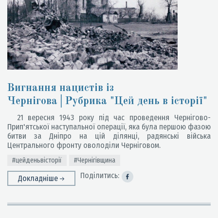
Вигнання нацистів із
Чернігова│Рубрика "Цей день в історії"
21 вересня 1943 року під час проведення Чернігово-
Прип'ятської наступальної операції, яка була першою фазою
битви за Дніпро на цій ділянці, радянські війська
Центрального фронту оволоділи Черніговом.
#цейденьвісторії
#Чернігівщина
Поділитись:
Докладніше