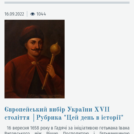
16.09.2022
1044
Європейський вибір України XVII
століття │Рубрика "Цей день в історії"
16 вересня 1658 року в Гадячі за ініціативою гетьмана Івана
Виговського між Річчю Посполитою і Гетьманщиною