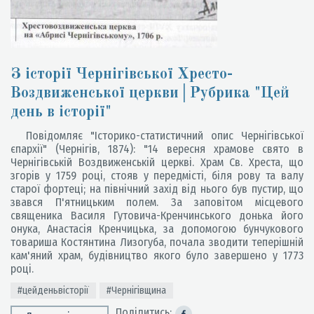
З історії Чернігівської Хресто-
Воздвиженської церкви│Рубрика "Цей
день в історії"
Повідомляє "Історико-статистичний опис Чернігівської
єпархії" (Чернігів, 1874): "14 вересня храмове свято в
Чернігівській Воздвиженській церкві. Храм Св. Хреста, що
згорів у 1759 році, стояв у передмісті, біля рову та валу
старої фортеці; на північний захід від нього був пустир, що
звався П'ятницьким полем. За заповітом місцевого
священика Василя Гутовича-Кренчинського донька його
онука, Анастасія Кренчицька, за допомогою бунчукового
товариша Костянтина Лизогуба, почала зводити теперішній
кам'яний храм, будівництво якого було завершено у 1773
році.
#цейденьвісторії
#Чернігівщина
Поділитись: