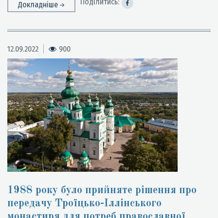
Поділитись:
Докладніше
12.09.2022
900
1988 року було прийняте рішення про
передачу Троїцько-Іллінського
монастиря для потреб православної