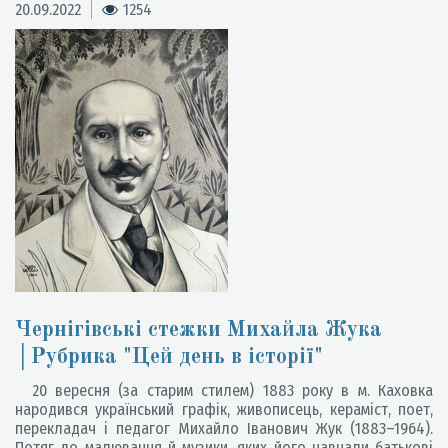
20.09.2022
1254
Чернігівські стежки Михайла Жука
│Рубрика "Цей день в історії"
20 вересня (за старим стилем) 1883 року в м. Каховка
народився український графік, живописець, кераміст, поет,
перекладач і педагог Михайло Іванович Жук (1883–1964).
Потяг до малювання й музики, яких його навчали батькові