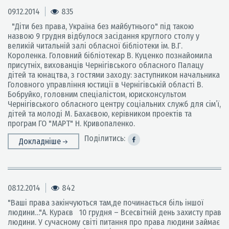
09.12.2014
835
"Діти без права, Україна без майбутнього" під такою
назвою 9 грудня відбулося засідання круглого столу у
великій читальній залі обласної бібліотеки ім. В.Г.
Короленка. Головний бібліотекар В. Куценко познайомила
присутніх, вихованців Чернігівського обласного Палацу
дітей та юнацтва, з гостями заходу: заступником начальника
Головного управління юстиції в Чернігівській області В.
Бобруйко, головним спеціалістом, юрисконсультом
Чернігівського обласного центру соціальних служб для сім’ї,
дітей та молоді М. Бахаєвою, керівником проектів та
програм ГО "МАРТ" Н. Кривопаленко.
Поділитись:
Докладніше
08.12.2014
842
"Ваші права закінчуються там,де починається біль іншої
людини…"А. Кураєв 10 грудня – Всесвітній день захисту прав
людини. У сучасному світі питання про права людини займає