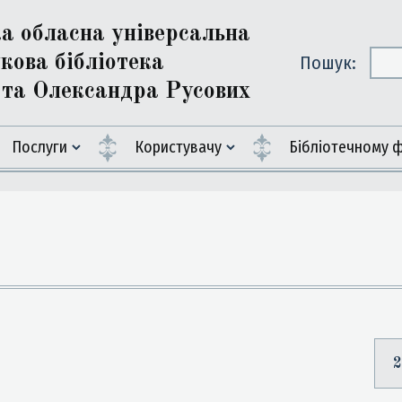
ка обласна універсальна
кова бібліотека
Пошук:
ї та Олександра Русових
Послуги
Користувачу
Бiблiотечному 
2