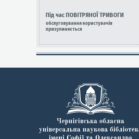
Під час ПОВІТРЯНОЇ ТРИВОГИ
обслуговування користувачів
призупиняється
Чернігівська обласна
універсальна наукова бібліотек
імені Софії та Олександра