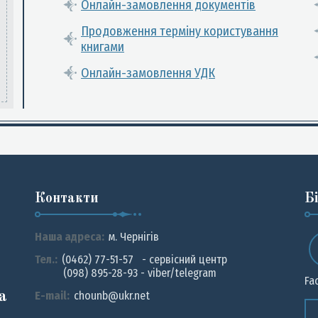
Онлайн-замовлення документів
Продовження терміну користування
книгами
Онлайн-замовлення УДК
Контакти
Б
Наша адреса:
м. Чернiгiв
Тел.:
(0462) 77-51-57 - сервісний центр
(098) 895-28-93 - viber/telegram
Fa
а
E-mail:
chounb@ukr.net