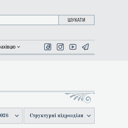
ШУКАТИ
фахiвцю
026
Структурні підрозділи