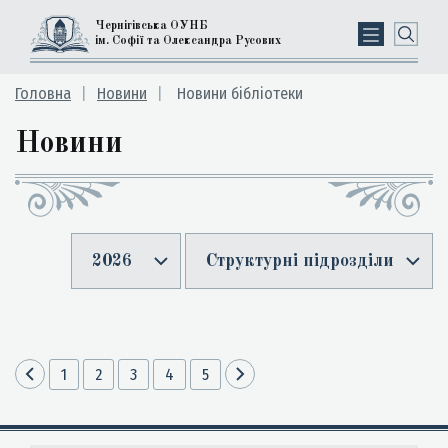
Чернігівська ОУНБ
ім. Софії та Олександра Русових
Головна
Новини
Новини бібліотеки
Новини
2026
Структурні підрозділи
1
2
3
4
5