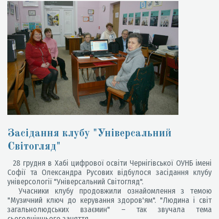
Засідання клубу "Універсальний
Світогляд"
28 грудня в Хабі цифрової освіти Чернігівської ОУНБ імені
Софії та Олександра Русових відбулося засідання клубу
універсології "Універсальний Світогляд".
Учасники клубу продовжили ознайомлення з темою
"Музичний ключ до керування здоров'ям". "Людина і світ
загальнолюдських взаємин" – так звучала тема
сьогоднішнього заняття.