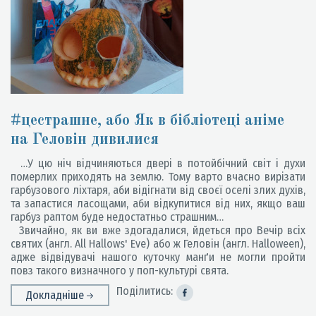
#цестрашне, або Як в бібліотеці аніме
на Геловін дивилися
…У цю ніч відчиняються двері в потойбічний світ і духи
померлих приходять на землю. Тому варто вчасно вирізати
гарбузового ліхтаря, аби відігнати від своєї оселі злих духів,
та запастися ласощами, аби відкупитися від них, якщо ваш
гарбуз раптом буде недостатньо страшним…
Звичайно, як ви вже здогадалися, йдеться про Вечір всіх
святих (англ. All Hallows' Eve) або ж Геловін (англ. Halloween),
адже відвідувачі нашого куточку манґи не могли пройти
повз такого визначного у поп-культурі свята.
Поділитись:
Докладніше