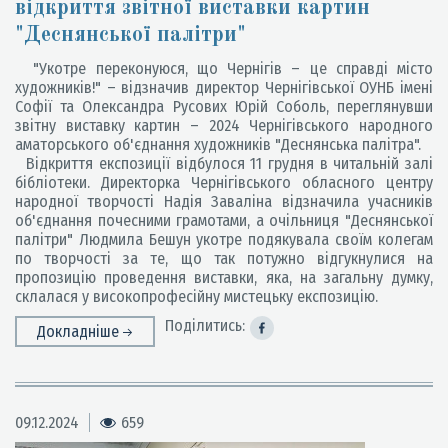
відкриття звітної виставки картин
"Деснянської палітри"
"Укотре переконуюся, що Чернігів – це справді місто
художників!" – відзначив директор Чернігівської ОУНБ імені
Софії та Олександра Русових Юрій Соболь, переглянувши
звітну виставку картин – 2024 Чернігівського народного
аматорського об'єднання художників "Деснянська палітра".
Відкриття експозиції відбулося 11 грудня в читальній залі
бібліотеки. Директорка Чернігівського обласного центру
народної творчості Надія Заваліна відзначила учасників
об'єднання почесними грамотами, а очільниця "Деснянської
палітри" Людмила Бешун укотре подякувала своїм колегам
по творчості за те, що так потужно відгукнулися на
пропозицію проведення виставки, яка, на загальну думку,
склалася у високопрофесійну мистецьку експозицію.
Поділитись:
Докладніше
09.12.2024
659