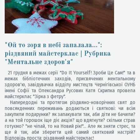
"Ой то зоря в небі запалала…":
різдвяний майстерклас | Рубрика
"Ментальне здоров'я"
21 грудня в межах серії "Do It Yourself! Зроби Це Сам!" та в
межах бібліотечних заходів, присвячених ментальному
здоров'ю, завідувачка відділу мистецтв Чернігівської ОУНБ
імені Софії та Олександра Русових Катя Скрипка провела
майстерклас "Зірка з фетру".
Напередодні та протягом різдвяно-новорічних свят до
повсякденних переживань додаються і святкові: чи всім
закупили подарунки? як запакувати так, аби діти не бачили?
а на той горошок іще діє акція? що вдягнути? скільки страв
готуємо? "не чіпай, то на Новий рік!"… Але як зняти стрес, та
ще й так, аби зберегти цей самий святковий настрій?
Відповідь проста: різдвяний майстерклас!