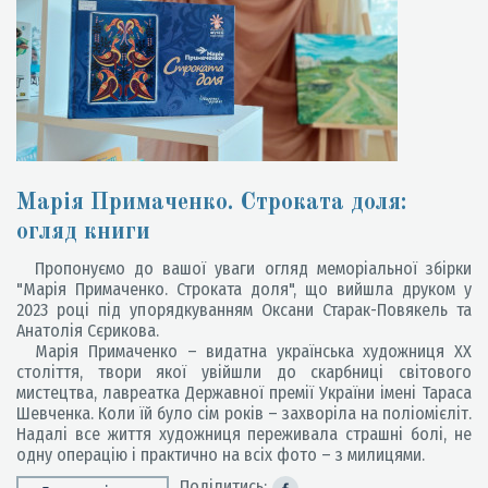
Марія Примаченко. Строката доля:
огляд книги
Пропонуємо до вашої уваги огляд меморіальної збірки
"Марія Примаченко. Строката доля", що вийшла друком у
2023 році під упорядкуванням Оксани Старак-Повякель та
Анатолія Сєрикова.
Марія Примаченко – видатна українська художниця XX
століття, твори якої увійшли до скарбниці світового
мистецтва, лавреатка Державної премії України імені Тараса
Шевченка. Коли їй було сім років – захворіла на поліомієліт.
Надалі все життя художниця переживала страшні болі, не
одну операцію і практично на всіх фото – з милицями.
Поділитись: