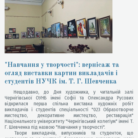
"Навчання у творчості": вернісаж та
огляд виставки картин викладачів і
студентів НУЧК ім. Т. Г. Шевченка
Нещодавно, до Дня художника, у читальній залі
Чернігівської ОУНБ імені Софії та Олександра Русових
відкрилася перша спільна виставка художніх робіт
викладачів і студентів спеціальності "023 Образотворче
мистецтво, декоративне мистецтво, реставрація"
Національного університету "Чернігівський колегіум" імені Т.
Г. Шевченка під назвою "Навчання у творчості".
Твори викладачів, випускників та студенток, що