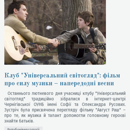
Клуб "Універсальний світогляд": фільм
про силу музики – напередодні весни
Останнього лютневого дня учасниці клубу "Універсальний
світогляд" традиційно зібралися в інтернет-центрі
Чернігівської ОУНБ імені Софії та Олександра Русових.
Зустріч була присвячена перегляду фільму "Август Раш" –
про те, як музика й талант допомогли головному героєві
знайти батьків.
#клубуніверсології