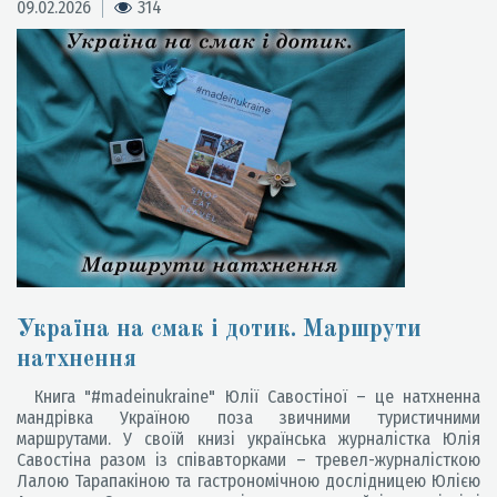
09.02.2026
314
Україна на смак і дотик. Маршрути
натхнення
Книга "#madeinukraine" Юлії Савостіної – це натхненна
мандрівка Україною поза звичними туристичними
маршрутами. У своїй книзі українська журналістка Юлія
Савостіна разом із співавторками – тревел-журналісткою
Лалою Тарапакіною та гастрономічною дослідницею Юлією