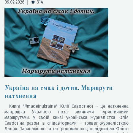
09.02.2026
314
Україна на смак і дотик. Маршрути
натхнення
Книга "#madeinukraine" Юлії Савостіної – це натхненна
мандрівка Україною поза звичними туристичними
маршрутами. У своїй книзі українська журналістка Юлія
Савостіна разом із співавторками – тревел-журналісткою
Лалою Тарапакіною та гастрономічною дослідницею Юлією