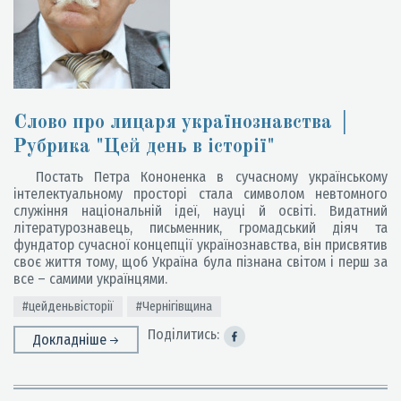
Слово про лицаря українознавства │
Рубрика "Цей день в історії"
Постать Петра Кононенка в сучасному українському
інтелектуальному просторі стала символом невтомного
служіння національній ідеї, науці й освіті. Видатний
літературознавець, письменник, громадський діяч та
фундатор сучасної концепції українознавства, він присвятив
своє життя тому, щоб Україна була пізнана світом і перш за
все – самими українцями.
#цейденьвісторії
#Чернігівщина
Поділитись:
Докладніше