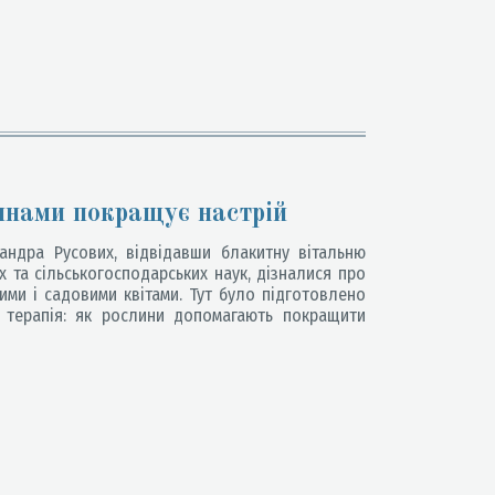
линами покращує настрій
андра Русових, відвідавши блакитну вітальню
х та сільськогосподарських наук, дізналися про
ими і садовими квітами. Тут було підготовлено
а терапія: як рослини допомагають покращити