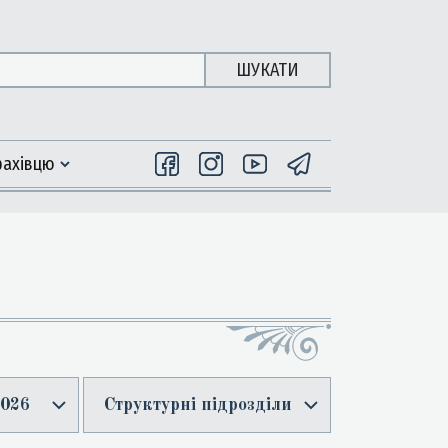
ШУКАТИ
фахiвцю
026
Структурні підрозділи