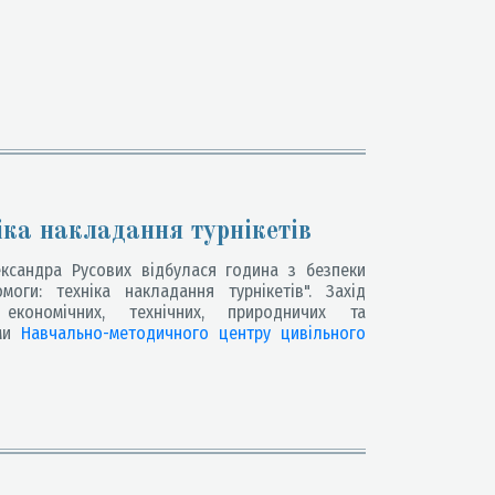
іка накладання турнікетів
ксандра Русових відбулася година з безпеки
оги: техніка накладання турнікетів". Захід
економічних, технічних, природничих та
ами
Навчально-методичного центру цивільного