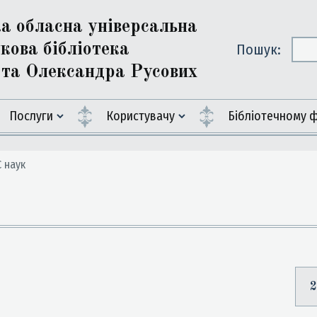
ка обласна універсальна
кова бібліотека
Пошук:
ї та Олександра Русових
Послуги
Користувачу
Бiблiотечному 
 наук
2