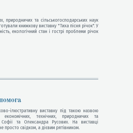
х, природничих та сільськогосподарських наук
готували книжкову виставку "Тиха пісня річок". У
ість, екологічний стан і гострі проблеми річок
опомога
ово-ілюстративну виставку під такою назвою
 економічних, технічних, природничих та
і Софії та Олександра Русових. На виставці
е просто свідком, а дієвим рятівником.