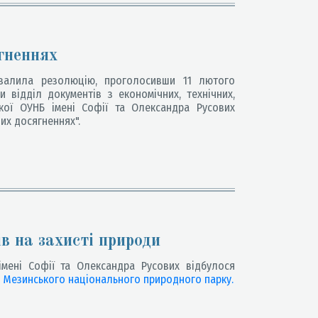
гненнях
алила резолюцію, проголосивши 11 лютого
 відділ документів з економічних, технічних,
ької ОУНБ імені Софії та Олександра Русових
их досягненнях".
в на захисті природи
імені Софії та Олександра Русових відбулося
я
Мезинського національного природного парку.