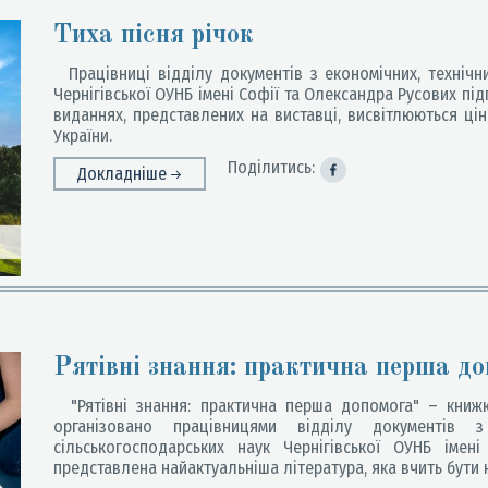
Тиха пісня річок
Працівниці відділу документів з економічних, технічни
Чернігівської ОУНБ імені Софії та Олександра Русових під
виданнях, представлених на виставці, висвітлюються цінн
України.
Поділитись:
Докладніше
Рятівні знання: практична перша д
"Рятівні знання: практична перша допомога" – книжк
організовано працівницями відділу документів з
сільськогосподарських наук Чернігівської ОУНБ імен
представлена найактуальніша література, яка вчить бути н