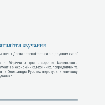
ятиліття звучання
 а шепіт Десни переплітається з відлунням сивої
 – 20-річчя з дня створення Мезинського
ментів з економічних,технічних, природничих та
фії та Олександра Русових підготували книжкову
учання".