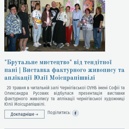
"Брутальне мистецтво" від тендітної
пані | Виставка фактурного живопису та
аплікації Юлії Моісцрапішвілі
20 травня в читальній залі Чернігівської ОУНБ імені Софії та
Олександра Русових відбулася презентація виставки
фактурного живопису та аплікації чернігівської художниці
Юлії Моісцрапішвілі.
Поділитись:
Докладніше