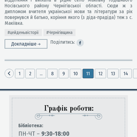
Носівського району Чернігівської області. Сюди ж з
дипломом вчителя української мови та літератури за рік
повернувся й батько, коріння якого (з діда-прадіда) теж з с.
Макіївка.
#цейденьвісторії
#Чернігівщина
Поділитись:
Докладніше
1
2
...
8
9
10
11
12
13
14
Графік роботи:
Бiблiотека:
ПН-ЧТ –
9:30-18:00