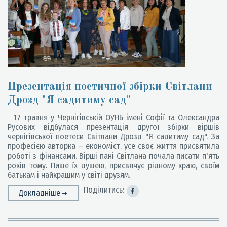
Презентація поетичної збірки Світлани
Дрозд "Я садитиму сад"
17 травня у Чернігівській ОУНБ імені Софії та Олександра
Русових відбулася презентація другої збірки віршів
чернігівської поетеси Світлани Дрозд "Я садитиму сад". За
професією авторка – економіст, усе своє життя присвятила
роботі з фінансами. Вірші пані Світлана почала писати п'ять
років тому. Пише їх душею, присвячує рідному краю, своїм
батькам і найкращим у світі друзям.
Поділитись:
Докладніше