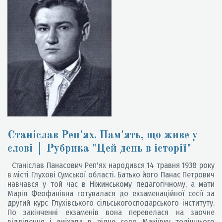
Станіслав Реп'ях. Пам'ять, що живе у
слові │ Рубрика "Цей день в історії"
Станіслав Панасович Реп'ях народився 14 травня 1938 року
в місті Глухові Сумської області. Батько його Панас Петрович
навчався у той час в Ніжинському педагогічному, а мати
Марія Феофанівна готувалася до екзаменаційної сесії за
другий курс Глухівського сільськогосподарського інституту.
По закінченні екзаменів вона перевелася на заочне
відділення і виїхала в рідне село Макіївку тодішнього