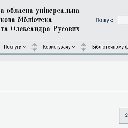
ка обласна універсальна
кова бібліотека
Пошук:
ї та Олександра Русових
Послуги
Користувачу
Бiблiотечному 
2