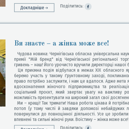
Поділитись:
Докладніше
Ви знаєте – а жінка може все!
Чудова новина: Чернігівська обласна універсальна науко
премії "Мій бренд" від Чернігівської регіональної то
гривень – наш! Його урочисто вручили директорці нашої б
Ця приємна подія відбулася в межах ХІХ обласного яр
беремо участь у такому ґрунтовному заході, покликаном
право потрібно заслужити, і нам це вдалося. Адже мета я
вдосконалення жіночого підприємництва та реалізаці
соціальний проєкт, який звертає увагу на важливу р
можливість презентувати на широкий загал свої досягнен
Ми – кращі! Так тримати! Наша робота цікава й потрібна
потоп (у тому числі й завдяки допомозі небайдужих л
повернулися до повноцінної діяльності. Усе це зробили 
впевнені та сильні жіночі руки. Воістину – жінка може все!
Поділитись: