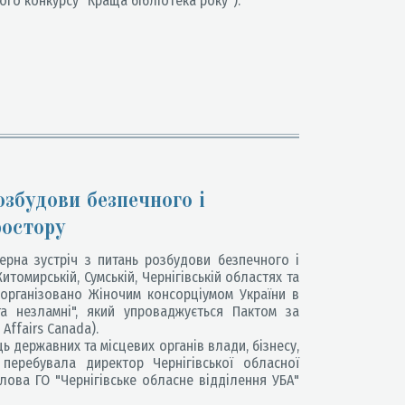
ого конкурсу "Краща бібліотека року").
збудови безпечного і
ростору
рна зустріч з питань розбудови безпечного і
томирській, Сумській, Чернігівській областях та
 організовано Жіночим консорціумом України в
та незламні", який упроваджується Пактом за
Affairs Canada).
ь державних та місцевих органів влади, бізнесу,
 перебувала директор Чернігівської обласної
голова ГО "Чернігівське обласне відділення УБА"