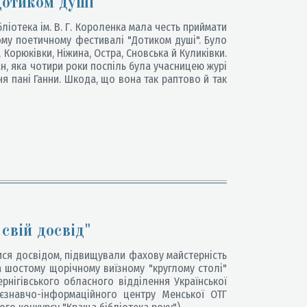
Дотиком душі"
ліотека ім. В. Г. Короленка мала честь приймати
ному поетичному фестивалі "Дотиком душі". Було
 Корюківки, Ніжина, Остра, Сновська й Куликівки.
н, яка чотири роки поспіль була учасницею журі
я пані Ганни. Шкода, що вона так раптово й так
свій досвід"
ися досвідом, підвищували фахову майстерність
а шостому щорічному виїзному "круглому столі"
ернігівського обласного відділення Української
раєзнавчо-інформаційного центру Менської ОТГ