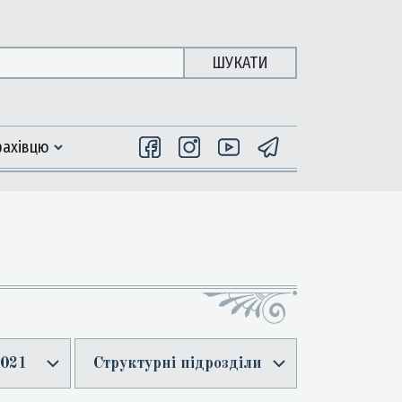
ШУКАТИ
фахiвцю
021
Структурні підрозділи