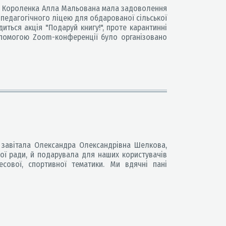
. Г. Короленка Алла Мальована мала задоволення
педагогічного ліцею для обдарованої сільської
ться акція "Подаруй книгу!", проте карантинні
опомогою Zoom-конференції було організовано
 завітала Олександра Олександрівна Шелкова,
ої ради, й подарувала для наших користувачів
несової, спортивної тематики. Ми вдячні пані