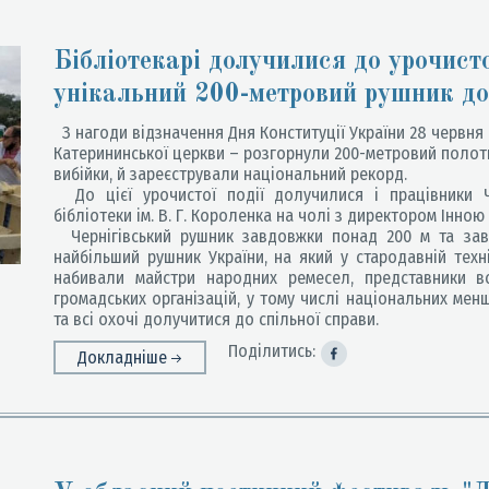
Бібліотекарі долучилися до урочисто
унікальний 200-метровий рушник до
З нагоди відзначення Дня Конституції України 28 червня на
Катерининської церкви – розгорнули 200-метровий полотн
вибійки, й зареєстрували національний рекорд.
До цієї урочистої події долучилися і працівники Че
бібліотеки ім. В. Г. Короленка на чолі з директором Інною
Чернігівський рушник завдовжки понад 200 м та зав
найбільший рушник України, на який у стародавній техн
набивали майстри народних ремесел, представники вс
громадських організацій, у тому числі національних мен
та всі охочі долучитися до спільної справи.
Поділитись:
Докладніше