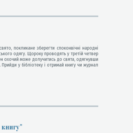
вято, покликане зберегти споконвічні народні
ського одягу. Щороку проводять у третій четвер
жен охочий може долучитись до свята, одягнувши
 Прийди у бібліотеку і отримай книгу чи журнал
 книгу"