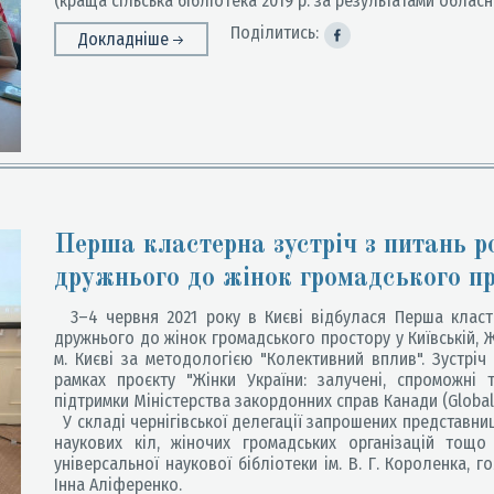
(краща сільська бібліотека 2019 р. за результатами обласн
Поділитись:
Докладніше
Перша кластерна зустріч з питань ро
дружнього до жінок громадського п
3–4 червня 2021 року в Києві відбулася Перша класте
дружнього до жінок громадського простору у Київській, Жи
м. Києві за методологією "Колективний вплив". Зустріч
рамках проєкту "Жінки України: залучені, спроможні 
підтримки Міністерства закордонних справ Канади (Global 
У складі чернігівської делегації запрошених представниц
наукових кіл, жіночих громадських організацій тощо
універсальної наукової бібліотеки ім. В. Г. Короленка, 
Інна Аліференко.