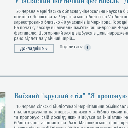
V обласний поетичний фестиваль "
26 червня Чернігівська обласна універсальна наукова біб
поетів із Чернігова та Чернігівської області на V облас
зареєстровано близько 40 учасників із Чернігова, Городні,
На початку заходу вшанували пам'ять Ганни-Арсенич-Бара
фестивалю. Цьогорічний захід відбувся в день народженн
рано відлетіла у вічний Вирій…
Поділитись:
Докладніше
Виїзний "круглий стіл" "Я пропоную 
16 червня сільські бібліотекарі Чернігівщини обмінювал
і налагоджували партнерські зв'язки між бібліотеками н
"Я пропоную свій досвід", який відбувся за ініціативи Ч
бібліотечної асоціації на базі Макошинської філії к