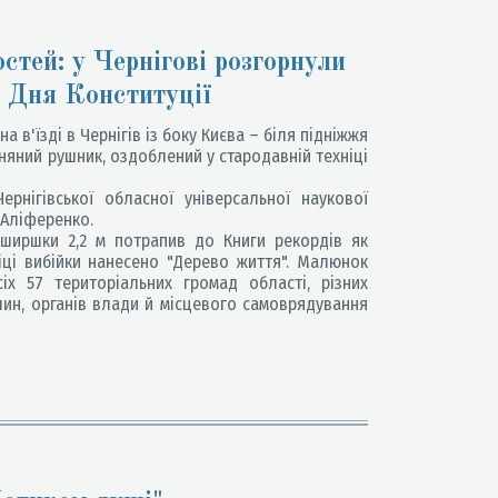
стей: у Чернігові розгорнули
 Дня Конституції
 в'їзді в Чернігів із боку Києва – біля підніжжя
яний рушник, оздоблений у стародавній техніці
рнігівської обласної універсальної наукової
 Аліференко.
ширшки 2,2 м потрапив до Книги рекордів як
іці вибійки нанесено "Дерево життя". Малюнок
іх 57 територіальних громад області, різних
шин, органів влади й місцевого самоврядування