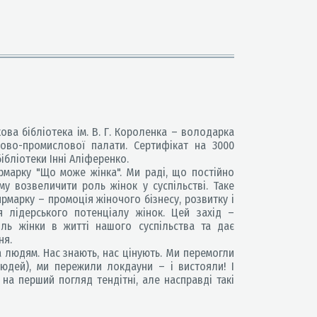
ва бібліотека ім. В. Г. Короленка – володарка
ргово-промислової палати. Сертифікат на 3000
ібліотеки Інні Аліференко.
марку "Що може жінка". Ми раді, що постійно
у возвеличити роль жінок у суспільстві. Таке
рмарку – промоція жіночого бізнесу, розвитку і
я лідерського потенціалу жінок. Цей захід –
оль жінки в житті нашого суспільства та дає
ня.
 людям. Нас знають, нас цінують. Ми перемогли
юдей), ми пережили локдауни – і вистояли! І
на перший погляд тендітні, але насправді такі