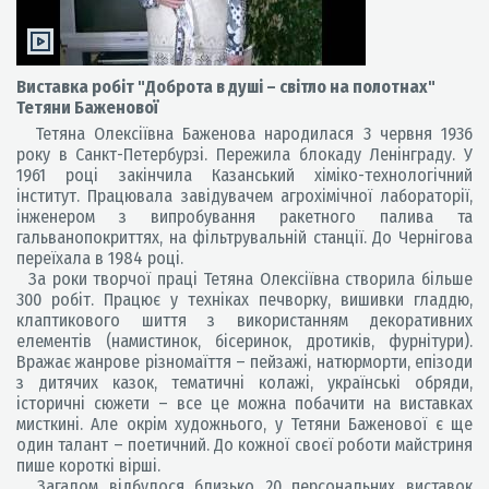
Виставка робіт "Доброта в душі – світло на полотнах"
Тетяни Баженової
Тетяна Олексіївна Баженова народилася 3 червня 1936
року в Санкт-Петербурзі. Пережила блокаду Ленінграду. У
1961 році закінчила Казанський хіміко-технологічний
інститут. Працювала завідувачем агрохімічної лабораторії,
інженером з випробування ракетного палива та
гальванопокриттях, на фільтрувальній станції. До Чернігова
переїхала в 1984 році.
За роки творчої праці Тетяна Олексіївна створила більше
300 робіт. Працює у техніках печворку, вишивки гладдю,
клаптикового шиття з використанням декоративних
елементів (намистинок, бісеринок, дротиків, фурнітури).
Вражає жанрове різномаїття – пейзажі, натюрморти, епізоди
з дитячих казок, тематичні колажі, українські обряди,
історичні сюжети – все це можна побачити на виставках
мисткині. Але окрім художнього, у Тетяни Баженової є ще
один талант – поетичний. До кожної своєї роботи майстриня
пише короткі вірші.
Загалом відбулося близько 20 персональних виставок