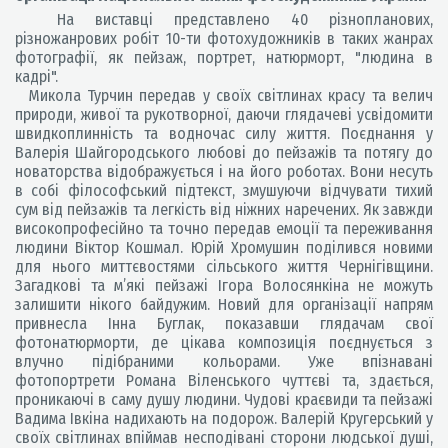
На виставці представлено 40 різнопланових,
різножанрових робіт 10-ти фотохудожників в таких жанрах
фотографії, як пейзаж, портрет, натюрморт, "людина в
кадрі".
Микола Турчин передав у своїх світлинах красу та велич
природи, живої та рукотворної, даючи глядачеві усвідомити
швидкоплинність та водночас силу життя. Поєднання у
Валерія Шайгородського любові до пейзажів та потягу до
новаторства відображується і на його роботах. Вони несуть
в собі філософський підтекст, змушуючи відчувати тихий
сум від пейзажів та легкість від ніжних наречених. Як завжди
високопрофесійно та точно передав емоції та переживання
людини Віктор Кошмал. Юрій Хромушин поділився новими
для нього миттєвостями сільського життя Чернігівщини.
Загадкові та м’які пейзажі Ігора Волосянкіна не можуть
залишити нікого байдужим. Новий для організації напрям
привнесла Інна Буглак, показавши глядачам свої
фотонатюрморти, де цікава композиція поєднується з
влучно підібраними кольорами. Уже впізнавані
фотопортрети Романа Віленського чуттєві та, здається,
проникаючі в саму душу людини. Чудові краєвиди та пейзажі
Вадима Івкіна надихають на подорож. Валерій Кругерський у
своїх світлинах впіймав несподівані сторони людської душі,