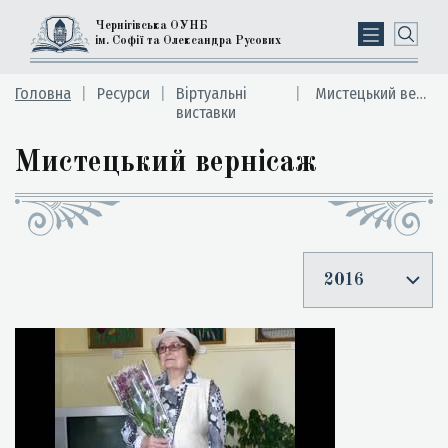
Чернігівська ОУНБ
ім. Софії та Олександра Русових
Головна
Ресурси
Вiртуальні
Мистецький вернісаж
виставки
Мистецький вернісаж
2016