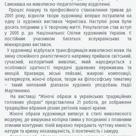
Самокиша на живописно-педагогічному відділенні.
Процес пошуку та професійного становлення тривав до
2001 року, відколи твори художниці вперше потрапили на
одну із художніх виставок Чернігова. Наступні роки були
досить плідними у її творчому житті. Результатом став вступ
у 2005 р. до Національної Спілки художників України. Є
постійним учасником багатьох всеукраїнських та
міжнародних виставок.
У художниці відбулася трансформація живописної мови. На
зміну спокійного реалістичного напрямку прийшов світський,
сучасний, колоритний живопис, який народжується з
особливої здатності передачі душевних переживань та
емоцій. Краєвиди, міські пейзажі, жанрові композиції,
натюрморти, жіночі образи, твори на філософську тематику
– такий неповний діапазон художніх уподобань Надії
Мартиненко.
На виставці "Жіночі образи в українських традиційних
головних уборах" представлена 21 робота, де зображене
традиційне вбрання різних регіонів нашої країни.
Жіночі образи художниця виписує в стилі живописного
модерну, де вишукана колірна гамма у поєднанні з плавними
згинами контурних ліній виразно передають чуттєву ніжність
натури та крихку незахищеність, її поетичність і зажуру.