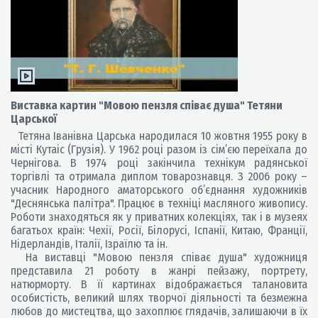
Виставка картин "Мовою пензля співає душа" Тетяни
Царської
Тетяна Іванівна Царська народилася 10 жовтня 1955 року в
місті Кутаіс (Грузія). У 1962 році разом із сім’єю переїхала до
Чернігова. В 1974 році закінчила технікум радянської
торгівлі та отримала диплом товарознавця. З 2006 року –
учасник Народного аматорського об’єднання художників
"Деснянська палітра". Працює в техніці масляного живопису.
Роботи знаходяться як у приватних колекціях, так і в музеях
багатьох країн: Чехії, Росії, Білорусі, Іспанії, Китаю, Франції,
Нідерландів, Італії, Ізраїлю та ін.
На виставці "Мовою пензля співає душа" художниця
представила 21 роботу в жанрі пейзажу, портрету,
натюрморту. В її картинах відображається талановита
особистість, великий шлях творчої діяльності та безмежна
любов до мистецтва, що захоплює глядачів, залишаючи в їх