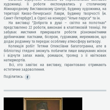
художниці. Її роботи експонувались у столичному
Міжнародному Виставковому Центрі, Будинку художника, на
території Києво-Печерської Лаври, Будинку творчості (м.
Санкт-Петербург), в Одесі на конкурсі "Алые паруса" та ін.
На виставці "Доброта в душі – світло на полотнах"
представлено 22 роботи, виконані в клаптиковій техніці. Не
забуває мисткиня прикрашати роботи різноманітними
дрібничками: паєтками, бісером, гудзиками, мереживом, що
додає родзинку та передає особливу атмосферу витвору.
Колекція робіт Тетяни Олексіївни багатогранна, але в
бібліотеці глядачі зможуть побачити лише вишуканих жінок
і відчути запах маків, ромашок, троянд з її квіткових
натюрмортів.
Всі, хто завітає на виставку, гарантовано отримають
естетичне задоволення.
Поділитись: