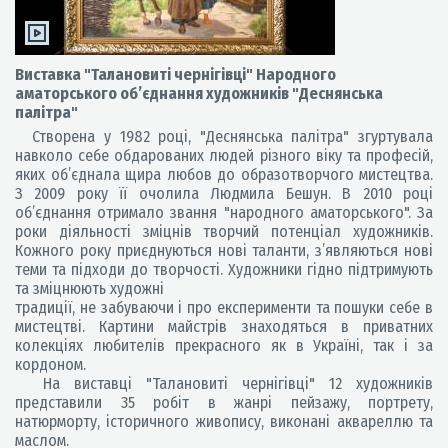
Виставка "Талановиті чернігівці" Народного
аматорського об’єднання художників "Деснянська
палітра"
Створена у 1982 році, "Деснянська палітра" згуртувала
навколо себе обдарованих людей різного віку та професій,
яких об’єднала щира любов до образотворчого мистецтва.
З 2009 року її очолила Людмила Бешун. В 2010 році
об’єднання отримало звання "народного аматорського". За
роки діяльності зміцнів творчий потенціал художників.
Кожного року приєднуються нові таланти, з’являються нові
теми та підходи до творчості. Художники гідно підтримують
та зміцнюють художні
традиції, не забуваючи і про експерименти та пошуки себе в
мистецтві. Картини майстрів знаходяться в приватних
колекціях любителів прекрасного як в Україні, так і за
кордоном.
На виставці "Талановиті чернігівці" 12 художників
представили 35 робіт в жанрі пейзажу, портрету,
натюрморту, історичного живопису, виконані аквареллю та
маслом.