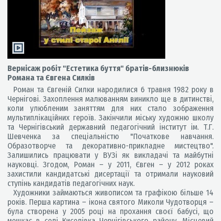
Вернісаж робіт "Естетика буття" братів-близнюків
Романа та Євгена Силків
Роман та Євгеній Силки народилися 6 травня 1982 року в
Чернігові. Захоплення малюванням виникло ще в дитинстві,
коли улюбленим заняттям для них стало зображення
мультиплікаційних героїв. Закінчили міську художню школу
та Чернігівський державний педагогічний інститут ім. Т.Г.
Шевченка за спеціальністю "Початкове навчання.
Образотворче та декоративно-прикладне мистецтво".
Залишились працювати у ВУЗі як викладачі та майбутні
науковці. Згодом, Роман – у 2011, Євген – у 2012 роках
захистили кандидатські дисертації та отримали науковий
ступінь кандидатів педагогічних наук.
Художники займаються живописом та графікою більше 14
років. Перша картина – ікона святого Миколи Чудотворця –
була створена у 2005 році на прохання своєї бабусі, що
мешкає в селі Киселівка Чернігівського району. Місцевий