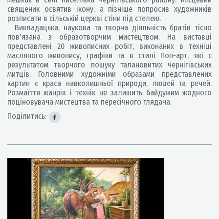
священик освятив ікону, а пізніше попросив художників
розписати в сільській церкві стіни під стелею.
Викладацька, наукова та творча діяльність братів тісно
пов'язана з образотворчим мистецтвом. На виставці
представлені 20 живописних робіт, виконаних в техніці
масляного живопису, графіки та в стилі Поп-арт, які є
результатом творчого пошуку талановитих чернігівських
митців. Головними художніми образами представлених
картин є краса навколишньої природи, людей та речей.
Розмаїття жанрів і технік не залишить байдужим жодного
поціновувача мистецтва та пересічного глядача.
Поділитись: