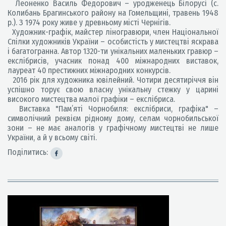
Леоненко Василь Федорович – уродженець Білорусі (с.
Колибань Брагинського району на Гомельщині, травень 1948
р.). З 1974 року живе у древньому місті Чернігів.
Художник-графік, майстер ліногравюри, член Національної
Спілки художників України – особистість у мистецтві яскрава
і багатогранна. Автор 1320-ти унікальних маленьких гравюр –
екслібрисів, учасник понад 400 міжнародних виставок,
лауреат 40 престижних міжнародних конкурсів.
2016 рік для художника ювілейний. Чотири десятиріччя він
успішно торує свою власну унікальну стежку у царині
високого мистецтва малої графіки – екслібриса.
Виставка "Пам’яті Чорнобиля: екслібриси, графіка" –
символічний реквієм рідному дому, селам чорнобильської
зони – не має аналогів у графічному мистецтві не лише
України, а й у всьому світі.
Поділитись: