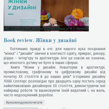
Book review. Жінки у дизайні
Погляньмо правді в очі: для нашого вуха поєднання
"жінка" і "дизайн" звичне в контексті одягу, прикрас, декору,
рідше – інтер'єру та архітектури. Але це зовсім не означає,
що жіночого дотику не було в інших сферах.
Книга "Жінки у дизайні. Новаторки в архітектурі,
промисловому, графічному та цифровому дизайні від
початку ХХ століття й до наших днів" історикині дизайну
Ліббі Селлерс розповідає про двадцять одну постать серед
найвпливовіших дизайнерок ХХ століття, демонструючи їхні
найкращі роботи та вшановуючи їхній видатний і, на жаль,
часто недооцінений доробок.
#рекомендуємопочитати