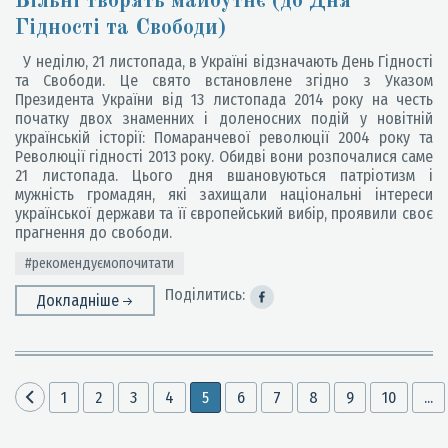
Вільні творять майбутнє (до Дня
Гідності та Свободи)
У неділю, 21 листопада, в Україні відзначають День Гідності
та Свободи. Це свято встановлене згідно з Указом
Президента України від 13 листопада 2014 року на честь
початку двох знаменних і доленосних подій у новітній
українській історії: Помаранчевої революції 2004 року та
Революції гідності 2013 року. Обидві вони розпочалися саме
21 листопада. Цього дня вшановуються патріотизм і
мужність громадян, які захищали національні інтереси
української держави та її європейський вибір, проявили своє
прагнення до свободи.
#рекомендуємопочитати
Поділитись:
Докладніше
1
2
3
4
5
6
7
8
9
10
...