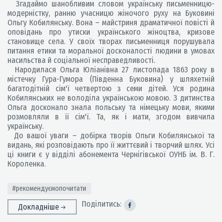
Згадаймо шанобливим словом українську письменницю-
модерністку, ранню учасницю жіночого руху на Буковині
Ольгу Кобилянську. Вона – майстриня драматичної повісті й
оповідань про утиски українського жіноцтва, кризове
становище села. У своїх творах письменниця порушувала
питання етики та моральної досконалості людини в умовах
насильства й соціальної несправедливості.
Народилася Ольга Юліанівна 27 листопада 1863 року в
містечку Гура-Гумора (Південна Буковина) у шляхетній
багатодітній сім'ї четвертою з семи дітей. Уся родина
Кобилянських не володіла українською мовою. З дитинства
Ольга досконало знала польську та німецьку мови, якими
розмовляли в її сім'ї. Та, як і мати, згодом вивчила
українську.
До вашої уваги – добірка творів Ольги Кобилянської та
видань, які розповідають про її життєвий і творчий шлях. Усі
ці книги є у відділі абонемента Чернігівської ОУНБ ім. В. Г.
Короленка.
#рекомендуємопочитати
Поділитись:
Докладніше