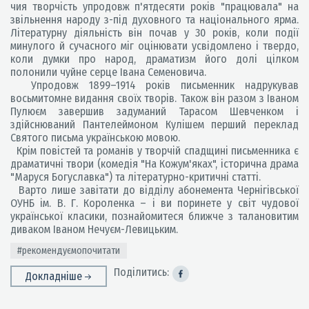
чия творчість упродовж п'ятдесяти років "працювала" на
звільнення народу з-під духовного та національного ярма.
Літературну діяльність він почав у 30 років, коли події
минулого й сучасного міг оцінювати усвідомлено і твердо,
коли думки про народ, драматизм його долі цілком
полонили чуйне серце Івана Семеновича.
Упродовж 1899–1914 років письменник надрукував
восьмитомне видання своїх творів. Також він разом з Іваном
Пулюєм завершив задуманий Тарасом Шевченком і
здійснюваний Пантелеймоном Кулішем перший переклад
Святого письма українською мовою.
Крім повістей та романів у творчій спадщині письменника є
драматичні твори (комедія "На Кожум'яках", історична драма
"Маруся Богуславка") та літературно-критичні статті.
Варто лише завітати до відділу абонемента Чернігівської
ОУНБ ім. В. Г. Короленка – і ви поринете у світ чудової
української класики, познайомитеся ближче з талановитим
диваком Іваном Нечуєм-Левицьким.
#рекомендуємопочитати
Поділитись:
Докладніше