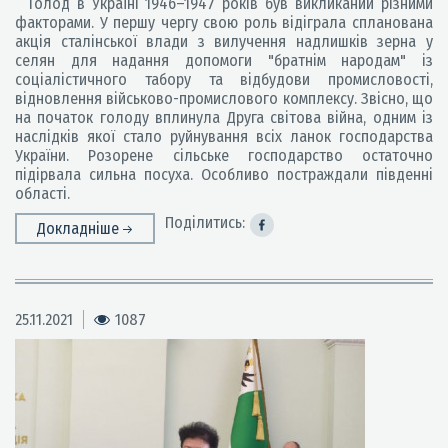
Голод в Україні 1946–1947 років був викликаний різними
факторами. У першу чергу свою роль відіграла спланована
акція сталінської влади з вилучення надлишків зерна у
селян для надання допомоги "братнім народам" із
соціалістичного табору та відбудови промисловості,
відновлення військово-промислового комплексу. Звісно, що
на початок голоду вплинула Друга світова війна, одним із
наслідків якої стало руйнування всіх ланок господарства
України. Розорене сільське господарство остаточно
підірвала сильна посуха. Особливо постраждали південні
області.
Поділитись:
Докладніше
25.11.2021
1087