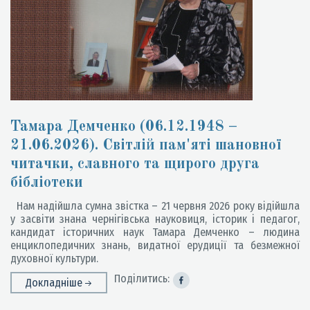
Тамара Демченко (06.12.1948 –
21.06.2026). Світлій пам'яті шановної
читачки, славного та щирого друга
бібліотеки
Нам надійшла сумна звістка – 21 червня 2026 року відійшла
у засвіти знана чернігівська науковиця, історик і педагог,
кандидат історичних наук Тамара Демченко – людина
енциклопедичних знань, видатної ерудиції та безмежної
духовної культури.
Поділитись:
Докладніше