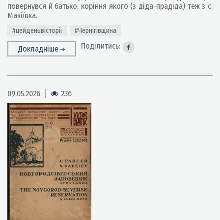
повернувся й батько, коріння якого (з діда-прадіда) теж з с.
Макіївка.
#цейденьвісторії
#Чернігівщина
Поділитись:
Докладніше
09.05.2026
236