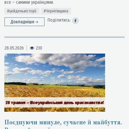
все – самими українцями.
#цейденьвісторії
#Чернігівщина
Поділитись:
Докладніше
28.05.2026
230
Поєднуючи минуле, сучасне й майбуття.