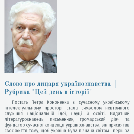
Слово про лицаря українознавства │
Рубрика "Цей день в історії"
Постать Петра Кононенка в сучасному українському
інтелектуальному просторі стала символом невтомного
служіння національній ідеї, науці й освіті. Видатний
літературознавець, письменник, громадський діяч та
фундатор сучасної концепції українознавства, він присвятив
своє життя тому, щоб Україна була пізнана світом і перш за