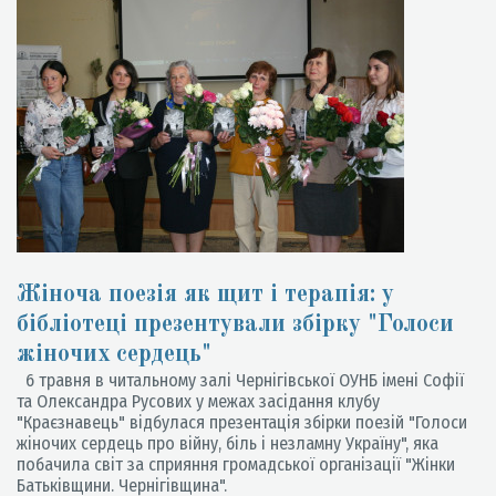
Жіноча поезія як щит і терапія: у
бібліотеці презентували збірку "Голоси
жіночих сердець"
6 травня в читальному залі Чернігівської ОУНБ імені Софії
та Олександра Русових у межах засідання клубу
"Краєзнавець" відбулася презентація збірки поезій "Голоси
жіночих сердець про війну, біль і незламну Україну", яка
побачила світ за сприяння громадської організації "Жінки
Батьківщини. Чернігівщина".