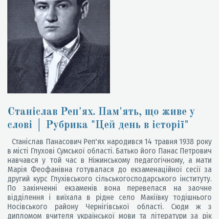
Станіслав Реп'ях. Пам'ять, що живе у
слові │ Рубрика "Цей день в історії"
Станіслав Панасович Реп'ях народився 14 травня 1938 року
в місті Глухові Сумської області. Батько його Панас Петрович
навчався у той час в Ніжинському педагогічному, а мати
Марія Феофанівна готувалася до екзаменаційної сесії за
другий курс Глухівського сільськогосподарського інституту.
По закінченні екзаменів вона перевелася на заочне
відділення і виїхала в рідне село Макіївку тодішнього
Носівського району Чернігівської області. Сюди ж з
дипломом вчителя української мови та літератури за рік